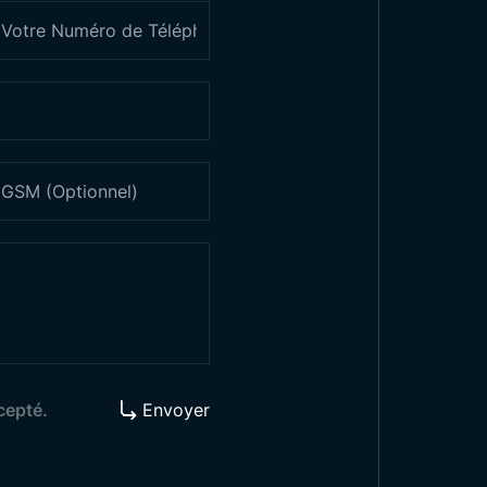
couvrez nos Produits
ffres
cepté.
Envoyer