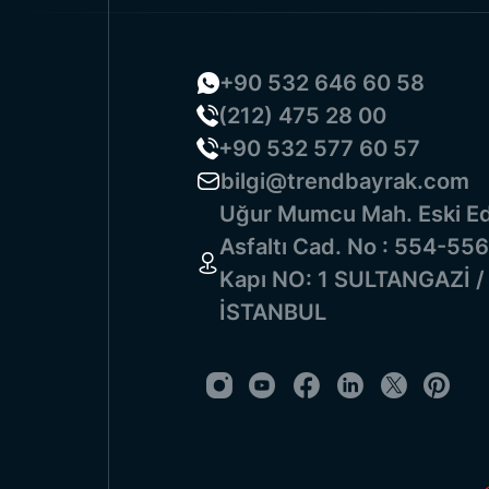
+90 532 646 60 58
(212) 475 28 00
+90 532 577 60 57
bilgi@trendbayrak.com
Uğur Mumcu Mah. Eski Ed
Asfaltı Cad. No : 554-556
Kapı NO: 1 SULTANGAZİ /
İSTANBUL