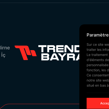
Paramètre
Sur ce site we
irne
traiter les in
 İç
Le traitement 
d'éléments de 
personnalisée 
fonction, les 
Ce consentemen
notre site we
situé en bas 
Accep