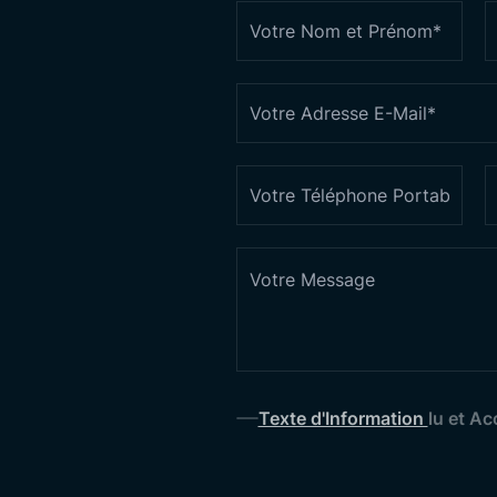
Fanions Scolaires
Affiches d’Atatürk
Dé
Drapeaux Turcs
Drapeaux Nationaux
Anciens États Turcs
Mâts de Drapeaux
Fanions Maritimes
Drapeaux en Papier
Voir Tous les Produits
Panier d’o
1
Texte d'Information
lu et Ac