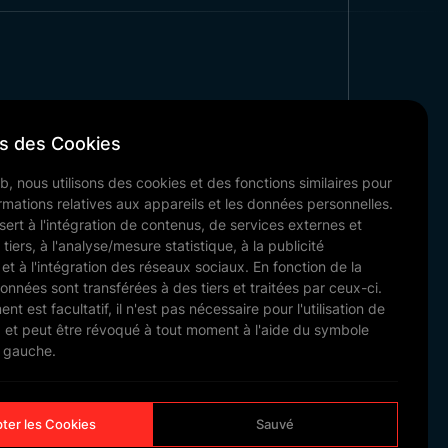
s des Cookies
Institutionnel
b, nous utilisons des cookies et des fonctions similaires pour
Nos Références
formations relatives aux appareils et les données personnelles.
Actualités & Blog
sert à l'intégration de contenus, de services externes et
Communication
tiers, à l'analyse/mesure statistique, à la publicité
et à l'intégration des réseaux sociaux. En fonction de la
Nos Documents
données sont transférées à des tiers et traitées par ceux-ci.
t est facultatif, il n'est pas nécessaire pour l'utilisation de
b et peut être révoqué à tout moment à l'aide du symbole
à gauche.
FAIRE GLISSER
ter les Cookies
Sauvé