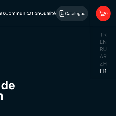
es
Communication
Qualité
Catalogue
0
TR
EN
RU
AR
 aucun produit dans le panier.
ZH
FR
 de
n