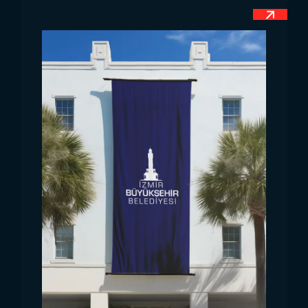
Флаги с изображением великого лидера
Мустафы Кемаля Ататюрка особенно
востребованы в национальные праздники,
такие как 29 октября — День Республики, и 23
апреля — День национального суверенитета и
детей.
Характеристики оптовых
флагов Турции и
Ататюрка
Оптовые флаги Турции и Ататюрка
подходят
для использования в различных условиях.
Вертикальные и горизонтальные модели
создают эстетичный вид на площадях, улицах и