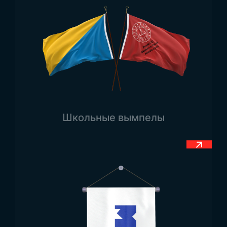
Флаги Турции и Ататюрка для украшения
площадей
производятся в различных дизайнах.
Продукция подготавливается в разных
размерах в зависимости от цели
использования. Помимо моделей,
поднимаемых на флагшток в официальных
учреждениях, муниципалитетах и частных
предприятиях, имеются также варианты для
размещения на фасадах зданий. Во время
Школьные вымпелы
официальных церемоний и памятных
мероприятий часто используются флаги
большого размера.
Trend Bayrak в
производстве флагов для