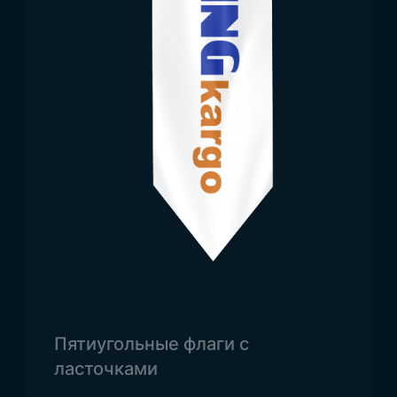
площадей
В процессе
производства флагов Турции и
Ататюрка
необходимо соблюдать
определённые стандарты. Флаг Турции должен
производиться в соответствии с
установленным красным оттенком. Каждый
флаг создается в соответствии с цветовыми
стандартами страны. Для повышения
прочности используются долговечные ткани,
такие как полиэстер, сатин или рашель. Для
сохранения яркости цветов надолго
применяются технологии высококачественной
печати. С компанией
Trend Bayrak
вы получите
качественные решения для своих
Пятиугольные флаги с
потребностей.
Флаг с изображением Ататюрка
ласточками
используется в особые дни и на церемониях.