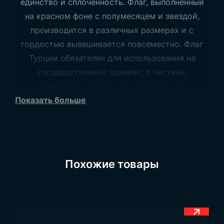
единство и сплочённость. Флаг, выполненный
на красном фоне с полумесяцем и звездой,
производится в различных размерах и с
гордостью вывешивается повсеместно. Флаг
Турции обязателен для использования на
государственных зданиях, в частных
компаниях, школах, на площадях и в
Показать больше
официальных церемониях, символизируя
национальные ценности. Компания Trend Bayrak
обеспечивает высокое качество производства
и в этом направлении.
Посетите наш раздел
Флаги для украшения
Похожие товары
площадей
для получения подробной
информации.
Качественные модели флага Турции и флага с
Ататюрком для украшения площадей