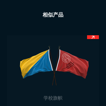
用。用于政府机构或公共建筑前的产品通常尺寸较大，
可在正式仪式或特殊日子升旗，庄重飘扬。
相似产品
适用于会议室、会议厅或学校的桌面旗尺寸较小。提供
单旗和双旗选择，装饰性强，外观美观。节日庆典、正
式仪式或庆祝活动中使用的手持旗小巧便携，方便使
用，能营造热烈气氛。
耐风雨设计的
室外土耳其国旗
，广泛用于公共场所和
仪式活动。耐用面料和鲜艳色彩确保抗风雨性。尤其在
国庆日和大型庆典中，大型旗帜会悬挂在广场或街道，
营造庄重的爱国氛围。
土耳其国旗生产流程
土耳其国旗生产
严格遵循 Trend Bayrak 的高标准流
程，确保旗帜美观、耐用并使用寿命长。
土耳其国旗制
造
步骤如下：
学校旗帜
面料选择：
选用耐风耐晒的优质聚酯或缎布等材料，