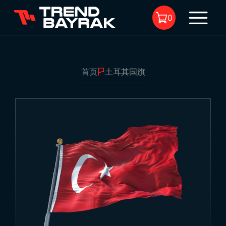
0
首页
土耳其国旗
购物车中没有商品。
土耳其国旗
布料:
-
尺寸:
-
1
应用领域 :
-