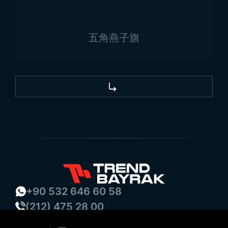
土耳其国旗供应商
Trend Bayrak 以高质量、耐用性和
定制设计在市场上脱颖而出。
土耳其国旗生产商
Trend
Bayrak 为客户提供的优势包括：
五角燕子旗
高标准品质：
所有产品均按最高标准生产，使用精选
面料和先进印刷技术。
批量生产与经济价格优势：
产能充足，支持批量订
单，
土耳其国旗价格
对政府和企业经济实惠。
按时交付：
对于特殊活动和仪式，按时交付至关重
要。Trend Bayrak 提供快速生产和交付服务。
客户满意为导向：
提供个性化解决方案，保证可靠服
务。拥有多年经验和专业团队，兼顾质量与客户满意
度。
在 Trend Bayrak 提供的高质量和可靠服务下，您的机
+90 532 646 60 58
构可自豪展示国家旗帜，彰显价值。有关型号信息，可
(212) 475 28 00
联系 Trend Bayrak 获取详情。
+90 532 577 60 57
使用谷歌地图来访我们！