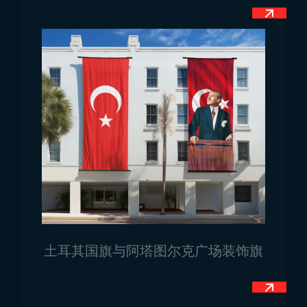
使旗帜适应户外环境。
印刷技术：
使用先进印刷设备保持旗帜颜色鲜艳、清
晰，确保月亮与星星图案清晰可见。
缝制与组装：
缝制和组装是生产中最关键步骤，确保
旗帜使用寿命长。常受风力作用的部分加固缝制。
每个生产环节均进行质量控制，确保旗帜符合标准，由
Trend Bayrak 的质量保障提供给客户。
土耳其国旗批发特点
土耳其国旗批发
产品以高质量、耐用和长寿命著称。
旗帜颜色耐晒、耐雨，不褪色，长久保持鲜艳。特别是
室外旗帜，选用耐风雨的面料，并通过加固缝制确保长
期使用不损坏。
土耳其国旗产品严格遵循正确比例设计，确保月亮和星
土耳其国旗与阿塔图尔克广场装饰旗
星清晰可见，使旗帜在任何环境下都能自豪展示。型号
设计便于快速安装和使用，节省时间。