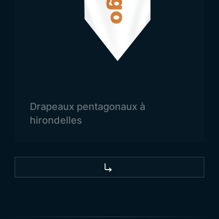
Drapeaux pentagonaux à
hirondelles