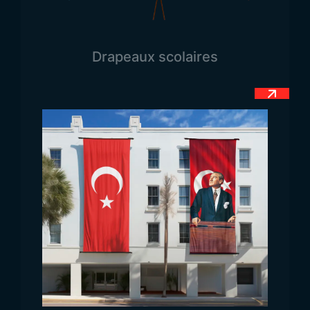
militaires et officielles, pendant les discours
officiels, dans les hôpitaux, les écoles, sur les
places monumentales des centres-villes, lors des
Drapeaux scolaires
jours spéciaux et des célébrations, sur les
bâtiments prestigieux, les habitations, et même
dans les centres commerciaux.
Tous les modèles de
Drapeaux Nationaux
et vos
autres besoins peuvent être contactés via Trend
Bayrak.
Visitez-nous avec Google Maps !