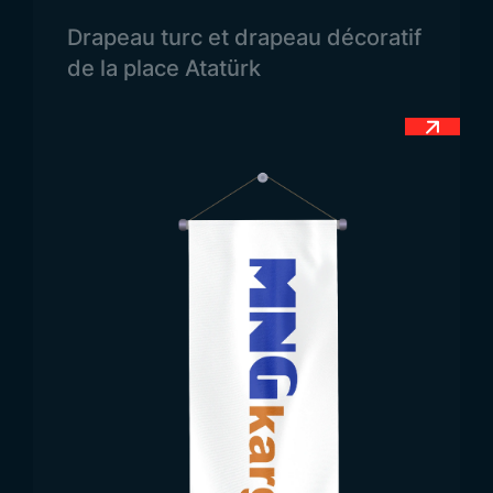
Drapeau turc et drapeau décoratif
de la place Atatürk