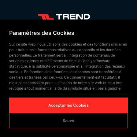
+90 532 646 60 58
Paramètres des Cookies
(212) 475 28 00
Sur ce site web, nous utilisons des cookies et des fonctions similaires
+90 532 577 60 57
pour traiter les informations relatives aux appareils et les données
personnelles. Le traitement sert à l'intégration de contenus, de
bilgi@trendbayrak.com
services externes et d'éléments de tiers, à l'analyse/mesure
Uğur Mumcu Mah. Eski Edirne Asfaltı
statistique, à la publicité personnalisée et à l'intégration des réseaux
sociaux. En fonction de la fonction, les données sont transférées à
Cad. No : 554-556 İç Kapı NO: 1
des tiers et traitées par ceux-ci. Ce consentement est facultatif, il
n'est pas nécessaire pour l'utilisation de notre site web et peut être
SULTANGAZİ /İSTANBUL
révoqué à tout moment à l'aide du symbole situé en bas à gauche.
Accepter les Cookies
Sauvé
© Copyrighted 2026 by
Trend Bayrak