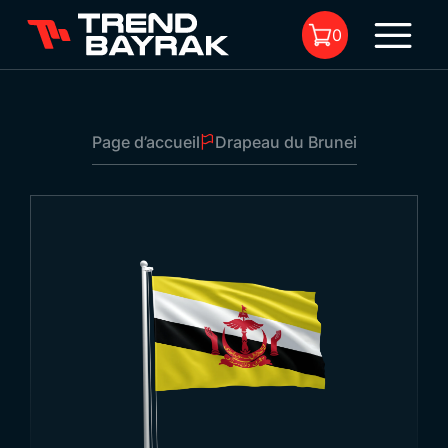
0
Page d’accueil
Drapeau du Brunei
Il n'y a aucun produit dans le
panier.
Drapeau du Brunei
Dimensions:
-
Type de tissu et
-
1
impression: