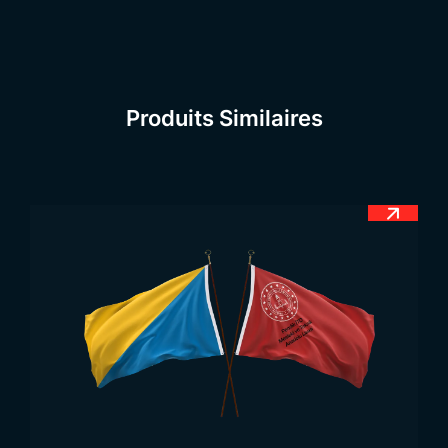
que différents drapeaux soient utilisés selon les
régions, le drapeau du Turkménistan est considéré
comme le drapeau officiel. Il est également
apprécié et reconnu par les Turkmènes vivant
Produits Similaires
ailleurs. Même si les Turkmènes vivant de manière
dispersée ont des drapeaux différents, leur
conscience turque est presque identique.
Pour tous les modèles de
Drapeaux d’État
, vous
pouvez consulter notre catégorie correspondante.
Signification du Drapeau
du Turkménistan
Les drapeaux sont conçus pour représenter
l’indépendance d’un pays et exprimer ce qui est
important pour la nation. Le drapeau turkmène a