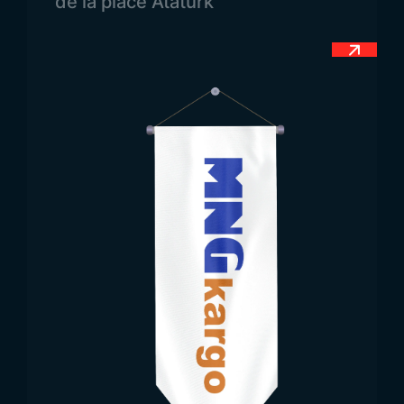
de la place Atatürk
du Turkménistan
Chaque drapeau peut être conçu selon des
dimensions différentes, qui peuvent varier selon
les besoins. Comme le drapeau turc peut être
fabriqué dans différentes tailles, le drapeau du
Turkménistan peut également être produit selon
différentes dimensions.
Domaines d’Utilisation du
Drapeau du Turkménistan
Les drapeaux sont la force la plus noble d’une
nation et leur conception est toujours précieuse et
spéciale. Le drapeau du Turkménistan est utilisé
pour toutes sortes d’événements et de