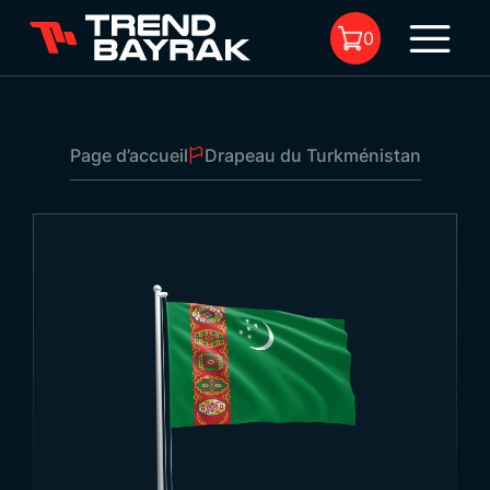
0
Page d’accueil
Drapeau du Turkménistan
Il n'y a aucun produit dans le
panier.
Drapeau du Turkménistan
Dimensions:
-
Type de tissu et
-
1
impression: