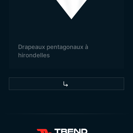
manifestations. Il convient pour les célébrations,
commémorations, défilés, événements,
promotions, lancements, publicités et toutes
autres utilisations.
Vente en Gros du Drapeau
Drapeaux pentagonaux à
du Turkménistan
hirondelles
Le drapeau du Turkménistan est un symbole
important représentant l’indépendance et l’identité
nationale du pays. La vente en gros de drapeaux
du Turkménistan se fait pour répondre aux besoins
des institutions officielles, organisations,
événements et écoles. Les drapeaux sont
fabriqués avec des matériaux durables adaptés à
une utilisation en extérieur et résistants à toutes