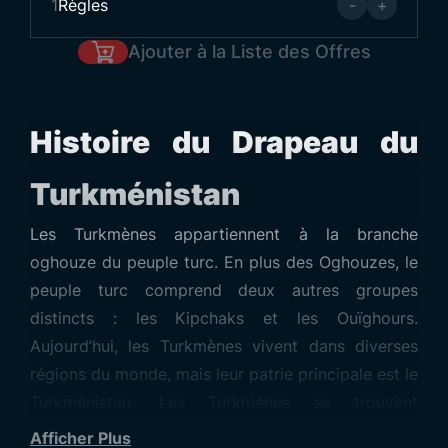
1
Règles
-
+
Ajouter à la Liste des Offres
Histoire du Drapeau du
Turkménistan
Les Turkmènes appartiennent à la branche
oghouze du peuple turc. En plus des Oghouzes, le
peuple turc comprend deux autres groupes
distincts : les Kipchaks et les Ouïghours.
Aujourd’hui, les Turkmènes vivent dans diverses
régions du monde, mais leur patrie principale est le
Turkménistan. Les Turkmènes se trouvent
également en Irak, en Syrie et en Anatolie. Bien
Afficher Plus