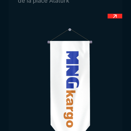
de la place Atatürk
et une expression d’
espoir pour l’avenir
. Ainsi,
chaque élément du drapeau met en lumière la
culture, la religion et la structure sociale du
Turkménistan.
Dimensions du Drapeau
du Turkménistan
Comme pour la plupart des drapeaux nationaux, le
drapeau du Turkménistan peut être fabriqué dans
différentes tailles selon les besoins. Les
proportions peuvent être adaptées à divers
usages, tout en respectant les standards officiels.
De la même manière que le drapeau turc existe en
plusieurs dimensions, le drapeau du Turkménistan
est également produit dans divers formats pour
répondre aux exigences institutionnelles et