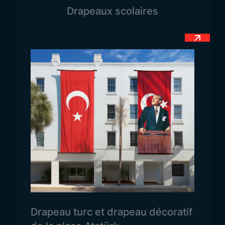
représenter l’indépendance d’un pays et les valeurs
Drapeaux scolaires
qui lui sont chères. Le drapeau du Turkménistan a
été créé dans cet esprit et est utilisé depuis la
proclamation de l’indépendance du pays. Son fond
vert foncé symbolise l’
Islam
, religion majoritaire du
pays, tout en reflétant la double identité turque et
musulmane du peuple turkmène. Sur le côté
gauche du drapeau se trouvent cinq motifs de
tapis disposés verticalement, représentant la
renommée mondiale des tapis turkmènes. Ces cinq
motifs symbolisent également les
cinq tribus
principales
du Turkménistan. À droite de ces
motifs, dans la partie supérieure, se trouvent un
croissant
et
cinq étoiles
. Les cinq étoiles
représentent les cinq provinces du pays, tandis
Drapeau turc et drapeau décoratif
que le croissant est à la fois un symbole religieux