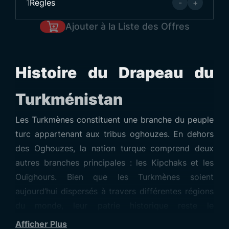
1
Règles
-
+
Ajouter à la Liste des Offres
Histoire du Drapeau du
Turkménistan
Les Turkmènes constituent une branche du peuple
turc appartenant aux tribus oghouzes. En dehors
des Oghouzes, la nation turque comprend deux
autres branches principales : les Kipchaks et les
Ouïghours. Bien que les Turkmènes soient
aujourd’hui dispersés à travers différentes régions
du monde, leur patrie historique reste le
Turkménistan. Ils sont également présents en Irak,
Afficher Plus