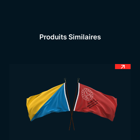
en Syrie et en Anatolie. Si certaines communautés
utilisent des drapeaux distincts selon leur région,
le drapeau officiel du Turkménistan est reconnu
comme le symbole national des Turkmènes. Ce
Produits Similaires
drapeau, apprécié et respecté par tous les
Turkmènes, incarne leur unité et leur identité
commune, même lorsqu’ils vivent dispersés à
travers le monde.
Vous pouvez consulter notre catégorie dédiée
pour découvrir tous les modèles de
Drapeaux
Nationaux
.
Signification du Drapeau
du Turkménistan
Les drapeaux nationaux sont conçus pour