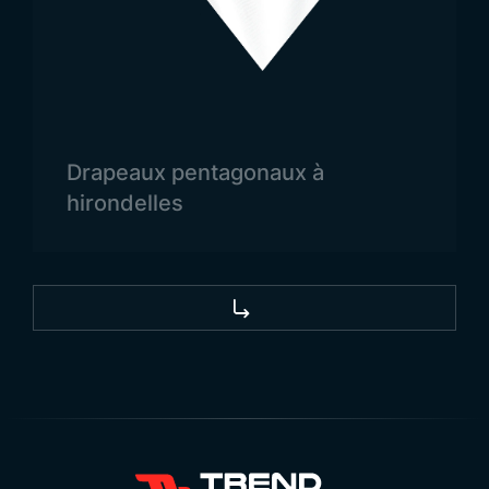
cérémonielles.
Utilisation du Drapeau du
Turkménistan
Les drapeaux représentent la fierté et la force
Drapeaux pentagonaux à
d’une nation. Le drapeau du Turkménistan est
hirondelles
utilisé dans de nombreux contextes tels que les
célébrations
,
commémorations
,
manifestations
,
défilés
,
événements promotionnels
et
campagnes publicitaires
. Il convient aussi bien
aux cérémonies officielles qu’aux expositions
culturelles, symbolisant à chaque fois la dignité et
l’unité du peuple turkmène.
Vente en Gros de Drapeaux