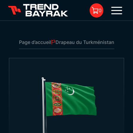
0
Page d’accueil
Drapeau du Turkménistan
Il n'y a aucun produit dans le
panier.
Drapeau du Turkménistan
Dimensions:
-
Type de tissu et
-
1
impression: