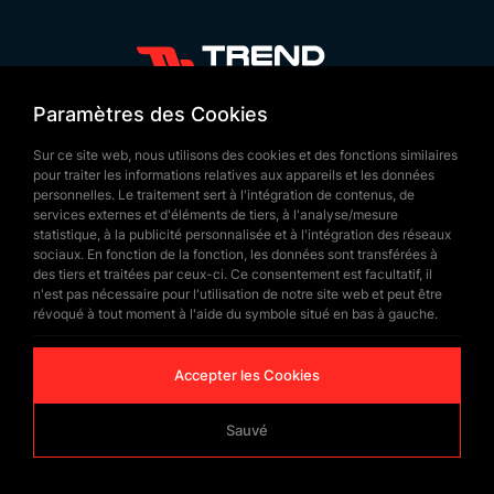
particuliers.
En honorant la mémoire d’Atatürk et en valorisant
les valeurs nationales, les posters d’Atatürk en tissu
+90 532 646 60 58
Paramètres des Cookies
allient esthétique et fonctionnalité, et sont exposés
(212) 475 28 00
avec fierté à travers toute la Turquie. Grâce à des
Sur ce site web, nous utilisons des cookies et des fonctions similaires
+90 532 577 60 57
pour traiter les informations relatives aux appareils et les données
matériaux de qualité et un travail soigné, Trend
personnelles. Le traitement sert à l'intégration de contenus, de
bilgi@trendbayrak.com
Bayrak vise à offrir le meilleur service à ses clients.
services externes et d'éléments de tiers, à l'analyse/mesure
Uğur Mumcu Mah. Eski Edirne Asfaltı
statistique, à la publicité personnalisée et à l'intégration des réseaux
Pour découvrir tous les modèles de
Posters
sociaux. En fonction de la fonction, les données sont transférées à
Cad. No : 554-556 İç Kapı NO: 1
d’Atatürk
et répondre à tous vos besoins, vous
des tiers et traitées par ceux-ci. Ce consentement est facultatif, il
n'est pas nécessaire pour l'utilisation de notre site web et peut être
SULTANGAZİ /İSTANBUL
pouvez contacter Trend Bayrak.
révoqué à tout moment à l'aide du symbole situé en bas à gauche.
Visitez-nous sur Google Maps !
Accepter les Cookies
Sauvé
© Copyrighted 2026 by
Trend Bayrak