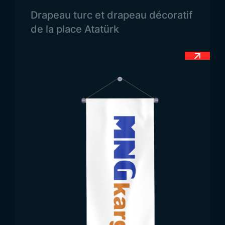
garantissent une visibilité même à grande distance,
Drapeau turc et drapeau décoratif
tandis que les petits formats servent d’éléments
de la place Atatürk
décoratifs élégants pour les intérieurs.
Production des Posters en
Tissu d’Atatürk par Trend
Bayrak
Trend Bayrak allie durabilité et esthétique dans la
production de posters d’Atatürk en tissu. Fabriqués
à partir de matériaux haut de gamme tels que le
raschel et le satin, ces posters offrent une longue
durée d’utilisation grâce à leurs couleurs éclatantes
et inaltérables. Le tissu raschel est idéal pour un
usage extérieur grâce à sa résistance aux
intempéries, tandis que le satin offre un rendu