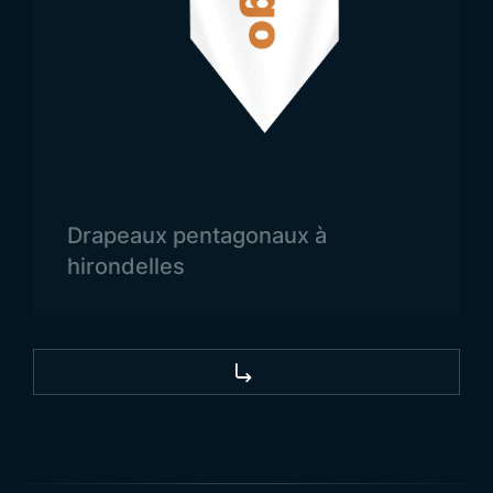
raffiné pour les espaces intérieurs.
Les bords des posters en tissu sont renforcés par
une double couture, ce qui garantit leur stabilité et
empêche toute déformation à long terme. Une
sangle tissée renforce les points de suspension,
tandis qu’un crochet en plastique facilite le
montage. Chaque poster est soigneusement plié,
Drapeaux pentagonaux à
emballé individuellement dans un film plastique et
hirondelles
livré proprement au client.
Trend Bayrak place la satisfaction client au cœur
de ses priorités et propose des productions
personnalisées en termes de design et de
dimensions. Grâce à ses avantages de vente en
gros et à son service de livraison rapide, les
posters d’Atatürk constituent un choix idéal pour
les institutions publiques, les écoles et les