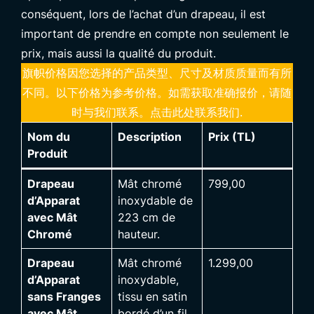
conséquent, lors de l’achat d’un drapeau, il est
important de prendre en compte non seulement le
prix, mais aussi la qualité du produit.
旗帜价格因您选择的产品类型、尺寸及材质质量而有所
不同。以下价格为参考价格。如需获取准确报价，请随
时与我们联系。
点击此处联系我们.
Nom du
Description
Prix (TL)
Produit
Drapeau
Mât chromé
799,00
d’Apparat
inoxydable de
avec Mât
223 cm de
Chromé
hauteur.
Drapeau
Mât chromé
1.299,00
d’Apparat
inoxydable,
sans Franges
tissu en satin
avec Mât
bordé d’un fil