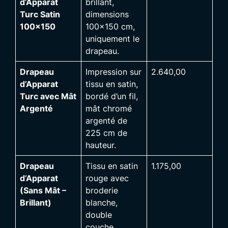
d’Apparat
brillant,
Turc Satin
dimensions
100×150
100×150 cm,
uniquement le
drapeau.
Drapeau
Impression sur
2.640,00
d’Apparat
tissu en satin,
Turc avec Mât
bordé d’un fil,
Argenté
mât chromé
argenté de
225 cm de
hauteur.
Drapeau
Tissu en satin
1.175,00
d’Apparat
rouge avec
(Sans Mât –
broderie
Brillant)
blanche,
double
couche,