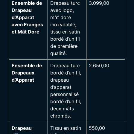
Ensemble de
Drapeau turc
3.099,00
Drapeau
avec logo,
d’Apparat
mât doré
avec Franges
inoxydable,
et Mât Doré
tissu en satin
bordé d’un fil
de première
qualité.
Ensemble de
Drapeau turc
2.650,00
Drapeaux
bordé d’un fil,
d’Apparat
drapeau
d’apparat
personnalisé
bordé d’un fil,
deux mâts
chromés.
Drapeau
Tissu en satin
550,00