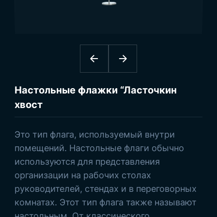
Наконечник:
-
Флаг:
-
1
Прямой:
-
Просмотреть товары
Настольные флажки “Ласточкин
хвост
Это тип флага, используемый внутри
помещений. Настольные флаги обычно
используются для представления
организации на рабочих столах
руководителей, стендах и в переговорных
комнатах. Этот тип флага также называют
настольным. От классического