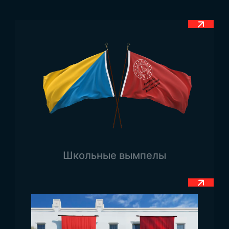
Kırlangıç masa bayrakları kullanım alanı ve tasarım
tercihine göre farklı seçeneklerle sunulur.
Standart
kırlangıç masa bayrağı
sade bir görünüme sahiptir.
Genellikle şirket logosu ya da ülke bayrağı gibi
klasik tasarımlar için uygundur.
Logolu kırlangıç
masa bayrakları
kurumun logosunu veya özel bir
tasarımı içerir. Bu modeller markaları öne çıkarmak
için idealdir.
Özel kesim kırlangıç masa bayrağı
farklı kesim
seçenekleri ile dikkat çekici bir tasarım sunar.
Çeşitli etkinlikler veya kurumsal davetler için
Школьные вымпелы
idealdir.
T kırlangıç masa bayrağı
çeşitleri
görünümüyle kullanıldığı alanlarda şıklık oluşturur.
Trend Bayrak Farkıyla Kırlangıç Masa Bayrağı
Üretimi
Kırlangıç masa bayrağı üretiminde kalite ve