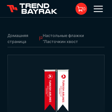
0
Домашняя
Настольные флажки
страница
“Ласточкин хвост
В корзине нет товара.
Настольные флажки “Ласточкин хвост