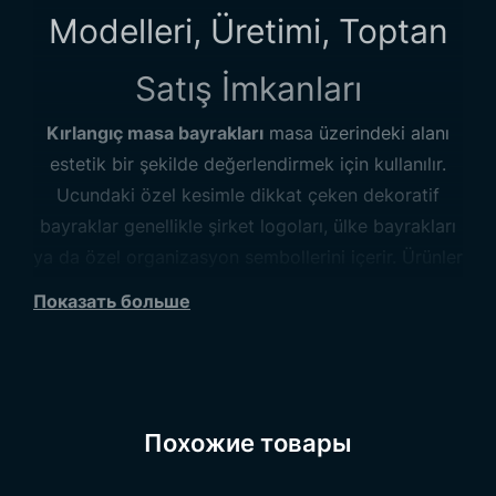
Modelleri, Üretimi, Toptan
Satış İmkanları
Kırlangıç masa bayrakları
masa üzerindeki alanı
estetik bir şekilde değerlendirmek için kullanılır.
Ucundaki özel kesimle dikkat çeken dekoratif
bayraklar genellikle şirket logoları, ülke bayrakları
ya da özel organizasyon sembollerini içerir. Ürünler
zarif ve kurumsal bir imaj oluşturmak isteyen
Показать больше
firmaların tercihidir.
Trend Bayrak
yüksek kaliteli
ve özelleştirilebilir kırlangıç masa bayrakları
üreterek müşterilerine geniş seçenekler sunar.
Tüm
Masa Bayrakları
ürünlerimizi görmek için ilgili
Похожие товары
kategoriyi ziyaret edebilirsiniz.
Kırlangıç Masa Bayrağı Modelleri