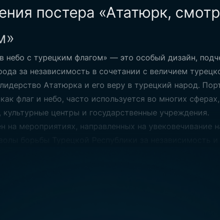
ния постера «Ататюрк, смотр
Плакат А
м»
флага
в небо с турецким флагом» — это особый дизайн, под
ода за независимость в сочетании с величием турецко
лидерство Ататюрка и его веру в турецкий народ. Пор
Эбат:
-
как флаг и небо, часто используется во многих сферах
, культурные центры и государственные учреждения.
н на мероприятиях, направленных на увековечивание н
волы борьбы Турецкой Республики за независимость и 
в конференц-залах постер «Ататюрк, смотрящий в небо
м элементом как с эстетической, так и со смысловой 
частных мероприятиях или в сферах общественных связ
 «Ататюрк, смотрящий в небо