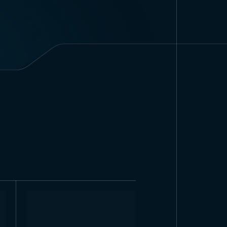
азличных размерах для
ы: 50×70 см, 70×100 см и
 мероприятий. Для более
лее.
тюрка и турецкий флаг —
дивидуальными размерами,
 небо с
тве постера «Ататюрк,
рофессиональными методами
атериалы для создания