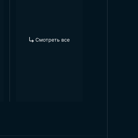
ного использования
гантные и изысканные
щный внешний вид, при этом
Смотреть все
 запросами клиентов.
ходящий постер Ататюрка для
ве постера «Ататюрк,
яются клиентам с вариантами
 нужных размерах и дизайнах,
ктивно отражающий наследие
м высококачественным
урецкого народа за
.