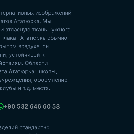
льтернативных изображений
росмотреть товары
катов Ататюрка. Мы
и атласную ткань нужного
 плакат Ататюрка обычно
рытом воздухе, он
ни, устойчивой к
йствиям. Области
ата Ататюрка: школы,
 учреждения, оформление
клубы и т.д. места.
+90 532 646 60 58
зделий стандартно