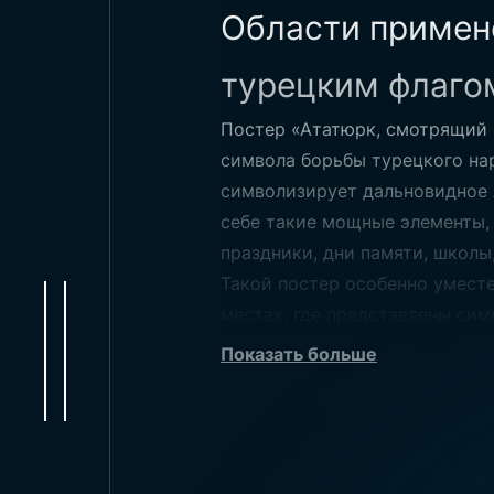
Области примене
турецким флаго
Постер «Ататюрк, смотрящий 
символа борьбы турецкого нар
символизирует дальновидное 
себе такие мощные элементы, 
праздники, дни памяти, школы
Такой постер особенно уместе
местах, где представлены сим
официальных мероприятиях и 
Показать больше
привлекательным декоративны
использоваться в офисах, на 
Размеры постера