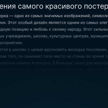
ения самого красивого посте
Самый кр
юрка — одно из самых значимых изображений, символ
ки. Этот особый дизайн является одним из самых элег
Ататюрк
дную позицию и любовь к своему народу. Этот сильны
ых учреждениях, школах, культурных центрах, муницип
роприятиях.
Эбат:
-
тся в школах с целью вдохновить молодое поколение,
е того, он занимает свое место на стенах во время 
ремонии памяти Ататюрка. В больших залах для мероп
ным элементом, символизирующим такие ценности, ка
рка создает значимую атмосферу, элегантно демонстр
 красивого постера Ататюрка
рка может быть произведен в различных размерах в з