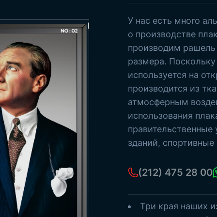
Старые турецкие государства
Флагштоки
У нас есть много а
Морские стримеры
П
о производстве пла
Бумажные флажки
производим рашель 
Смотреть все товары
размера. Поскольку
используется на отк
производится из тка
атмосферным возде
использования плак
правительственные
зданий, спортивные 
(212) 475 28 00
Три края наших и