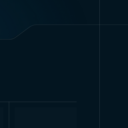
м, 100×140 см, обычно удобно
но эффективно
Размеры 120×180 см, 150×200
видение Ататюрка на больших
мый красивый постер
ужных размерах, предлагая
юрка от Trend
зводстве самого красивого
дерство и видение Ататюрка,
рочных и долговечных
мого красивого постера