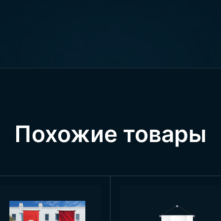
алые и средние размеры, такие как 50×70 см, 70×100 с
ах и частных пространствах. Крупные размеры особен
лах для мероприятий, культурных центрах и школах. 
впечатляющую атмосферу, мощно отражая лидерство и 
нным вариантам размеров может быть разработан са
бого пространства. Производство осуществляется в н
чных областей применения.
мого красивого постера Атат
Похожие товары
ьзует самые высококачественные методы печати в прои
тво с высоким разрешением, элегантно отражающее ли
таль изображения. Этот постер изготавливается из п
ля внутреннего, так и для наружного использования.
ет возможность индивидуализации при производстве са