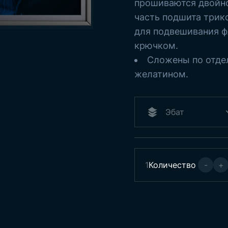
прошиваются двойно
часть подшита трик
для подвешивания ф
крючком.
Сложены по отде
желатином.
1
Количество
-
+