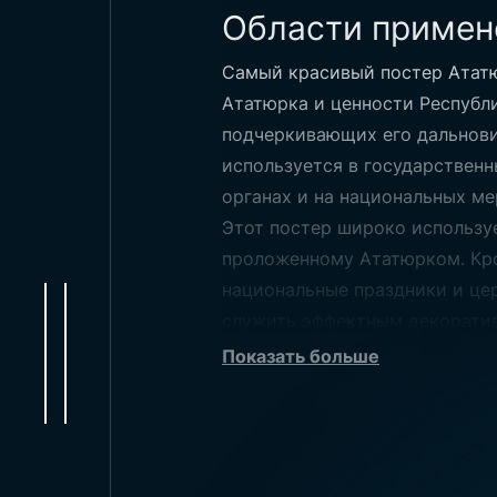
Области примен
Самый красивый постер Атат
Ататюрка и ценности Республи
подчеркивающих его дальнови
используется в государственн
органах и на национальных ме
Этот постер широко используе
проложенному Ататюрком. Кром
национальные праздники и це
служить эффектным декоратив
Самый красивый постер Ататю
Показать больше
обстановке.
Размеры самого
Самый красивый постер Ататю