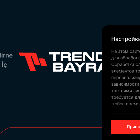
Настройки
На этом сайт
irne
для обработ
 İç
Обработка сл
элементов тр
персонализи
зависимости
третьими ли
требуется дл
любое время
Приня