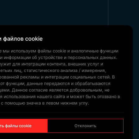
 файлов cookie
Корпоративный
е мы используем файлы cookie и аналогичные функции
Наши рекомендации
ки информации об устройстве и персональных данных.
Новости и блог
ужит для интеграции контента, внешних услуг и
Связаться с
етьих лиц, статистического анализа / измерения,
рованной рекламы и интеграции социальных сетей. В
Наши документы
 от функции, данные передаются и обрабатываются
цами. Данное согласие является добровольным, не
я использования нашего сайта и может быть отозвано в
 с помощью значка в левом нижнем углу.
НАМ
НАПИШИТЕ
ть файлы cookie
Отклонить