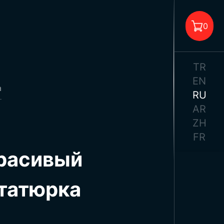
0
TR
EN
а
RU
AR
 корзине нет товара.
ZH
FR
расивый
Ататюрка