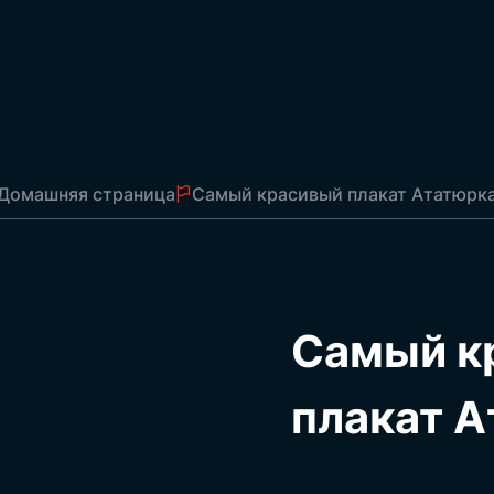
Флаги автозаправочных станций
Флаги отправки
Офисные флаги
Флаги таблицы
Флаги ласточек
Парусные флаги
Домашняя страница
Самый красивый плакат Ататюрк
Рулон
Флаги на палочках
В
Стримеры для презентаций
Флаги на строке
Рулонная штора
Самый к
Рекламные плакаты
Квадратные декоративные флаги
Школьные вымпелы
плакат 
Плакаты Ататюрка
Турецкие флаги
Государственные флаги