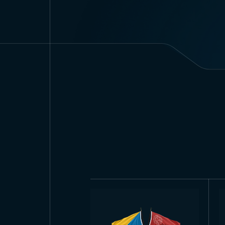
применения и потребностей. М
использовать в офисах, класс
демонстрируются в больших за
см и более крупные создают 
стенах и в просторных зонах.
Благодаря индивидуализирова
Ататюрка, подходящий для лю
наилучший вариант для разли
Производство са
Bayrak
Компания Trend Bayrak испол
постера Ататюрка. Производс
заботливо передает каждую де
материалов, подходящих как д
Trend Bayrak также предлага