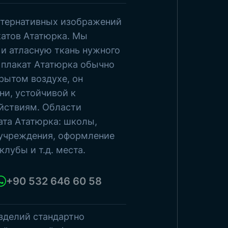
льтернативных изображений
росмотреть товары
катов Ататюрка. Мы
и атласную ткань нужного
 плакат Ататюрка обычно
рытом воздухе, он
ни, устойчивой к
йствиям. Области
ата Ататюрка: школы,
 учреждения, оформление
клубы и т.д. места.
+90 532 646 60 58
зделий стандартно