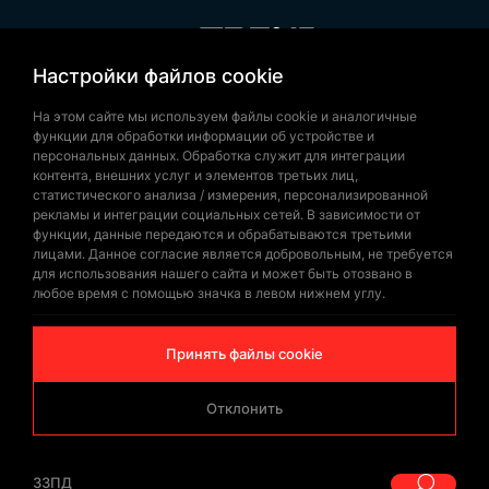
производственными услугами.
Все модели
государственных флагов
и другие
ваши потребности вы можете обсудить,
Настройки файлов cookie
+90 532 646 60 58
связавшись с Trend Bayrak.
(212) 475 28 00
На этом сайте мы используем файлы cookie и аналогичные
Посетите нас через Google Карты!
функции для обработки информации об устройстве и
+90 532 577 60 57
персональных данных. Обработка служит для интеграции
контента, внешних услуг и элементов третьих лиц,
bilgi@trendbayrak.com
статистического анализа / измерения, персонализированной
Uğur Mumcu Mah. Eski Edirne Asfaltı
рекламы и интеграции социальных сетей. В зависимости от
функции, данные передаются и обрабатываются третьими
Cad. No : 554-556 İç Kapı NO: 1
лицами. Данное согласие является добровольным, не требуется
для использования нашего сайта и может быть отозвано в
SULTANGAZİ /İSTANBUL
любое время с помощью значка в левом нижнем углу.
Принять файлы cookie
Отклонить
© Copyrighted 2026 by
Trend Bayrak
ЗЗПД
|
ЗЗПД