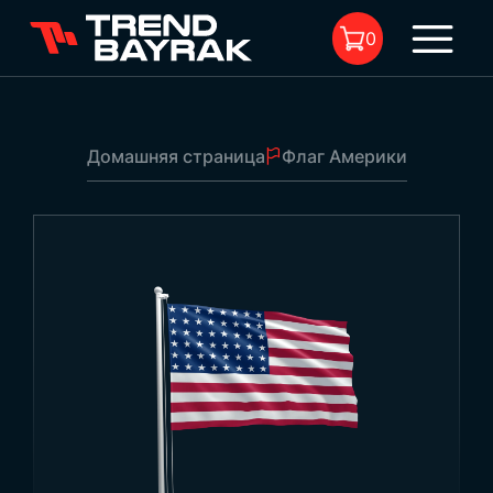
0
Домашняя страница
Флаг Америки
В корзине нет товара.
Флаг Америки
1
Эбат:
-
Тип ткани и печать:
-