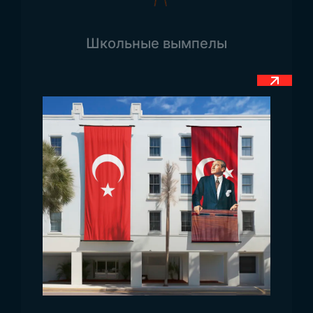
нынешний вид. У флага США долгая история.
До сегодняшнего дня он изменялся 26 раз.
Количество звёзд на флаге также
Школьные вымпелы
увеличивалось со временем. Изначально на
флаге было 48 звёзд, затем их число
увеличилось до 49 и 50. Последняя звезда
была добавлена в 1960 году.
Значение флага Америки
На флаге изображено множество звёзд и полос.
Звёзды представляют штаты. На флаге — всего
тринадцать красно-белых полос, которые
символизируют тринадцать колоний,
завоевавших независимость от
Великобритании. С момента появления дизайна
прошло 200 лет, прежде чем он принял
современный вид.