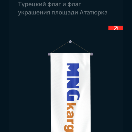
Области применения флага Америки
Турецкий флаг и флаг
Сферы применения флагов различны. Однако,
украшения площади Ататюрка
как правило, флаги чаще всего используются в
массовых мероприятиях, а также с целью
пробуждения национальных и духовных чувств.
Кроме того, флаги активно используются во
время международных соревнований. Помимо
этого, флаг США также изображается на
различных настольных аксессуарах и одежде.
Вместе с нашим сайтом, предоставляющим
услуги по изготовлению флагов, вы также
можете воспользоваться решениями,
соответствующими вашим ожиданиям.
Размер флага Америки
Размеры флагов, как правило, схожи. Однако
флаги некоторых стран разрабатываются в