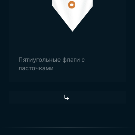
вертикальном формате. Флаг нашей страны
изготавливается в соотношении два к трём.
Аналогично, флаг США также производится в
соотношении два к трём. Поскольку он
используется в различных сферах, его
изготавливают в разных размерах. При
проектировании флагов также применяются
Пятиугольные флаги с
различные виды дизайна, такие как вымпелы,
ласточками
флаги на мачте или парусные флаги. Поэтому
наша компания предлагает вам флаги с
разными вариантами дизайна,
соответствующие вашим потребностям. Вы
также можете приобрести флаги любого
размера в зависимости от цели использования.
Помимо разнообразия флагов, вы также
можете воспользоваться нашими