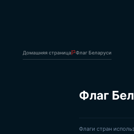
Флаги автозаправочных станций
Флаги отправки
Офисные флаги
Флаги таблицы
Флаги ласточек
Парусные флаги
Домашняя страница
Флаг Беларуси
Рулон
Флаги на палочках
В
Стримеры для презентаций
Флаги на строке
Рулонная штора
Флаг Бе
Рекламные плакаты
Квадратные декоративные флаги
Школьные вымпелы
Плакаты Ататюрка
Турецкие флаги
Государственные флаги
Флаги стран исполь