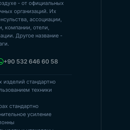
оздухе - от официальных
чных организаций. Их
росмотреть товары
нсульства, ассоциации,
, компании, отели,
ации. Другое название -
аги.
+90 532 646 60 58
х изделий стандартно
льзованием техники
рах стандартно
нительное усиление
лонны