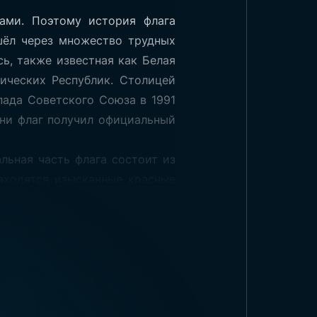
ами. Поэтому история флага
шёл через множество трудных
сь, также известная как Белая
ических Республик. Столицей
пада Советского Союза в 1991
аруси
ени флаг получил официальный
льная часть флага состоит из
1
Тип ткани и печать:
-
находятся изысканные красные
лдат, павших за страну. Этот
ет символизирует плодородие
арусь входит в список стран с
личных размерах. Официальные