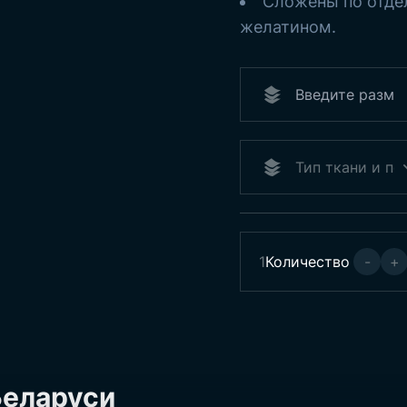
Сложены по отде
желатином.
1
Количество
-
+
Беларуси