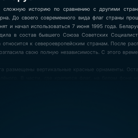
 сложную историю по сравнению с другими стран
рна. До своего современного вида флаг страны про
нят и начал использоваться 7 июня 1995 года. Белару
одила в состав бывшего Союза Советских Социалист
а относится к североевропейским странам. После рас
Флаг Бел
озгласила свою полную независимость. С этого врем
га размещены вертикальные красные орнаменты. Оста
Размер:
-
лёного. В части, где крепится флаг, на белом фоне 
можно было бы предположить, символизирует кровь со
чение и на флагах многих других стран. Зелёный цв
аны. Также он отражает наличие лесов в стране. Бел
 насаждений.
Беларуси
к в закрытых, так и в открытых пространствах в раз