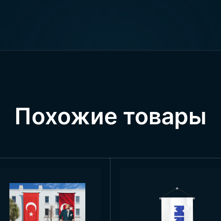
ага составляют 70×105 сантиметров. Следовательно, ф
. В нашей стране официальный флаг Беларуси не испол
ничено территорией соответствующего государства.
ия флага Беларуси
ей официального флага Беларуси является его широкая
их европейских стран. Однако, благодаря широкой гео
Похожие товары
на максимальном уровне. Ежегодно в страну приезжаю
усь из Турции или других стран, можно заметить, что 
 но и в общественных местах. Беларусь — страна, гд
осударственные, так и частные мероприятия. По
еремониях, при официальных речах и открытиях, в во
стного сектора, в консульствах страны, на больших 
их учреждениях, гостиницах и роскошных резиденциях.
другие ваши потребности можно обсудить, связавшись с
Посетите нас через Google Карты!