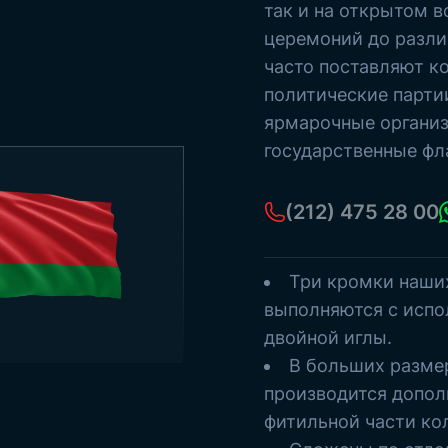
Старые турецкие государства
так и на открытом в
Флагштоки
церемоний до разли
Морские стримеры
П
часто поставляют ко
Бумажные флажки
политические партии
Смотреть все товары
ярмарочные организ
государственные фл
(212) 475 28 00
Три кромки наши
выполняются с испо
двойной иглы.
В больших разме
производится допол
фитильной части ко