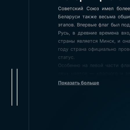
Советский Союз имел более
Беларуси также весьма обши
этапов. Впервые флаг был под
Русь, в древние времена вх
страны является Минск, и он
году страна официально пров
статус.
Особенно на левой части фла
двух цветов — красного и зе
узоры. Красный цвет, как и 
Показать больше
цвет имеет аналогичное зна
земель и богатую природу стр
большим количеством зелёных
Размеры флага 
Флаг страны используется ка