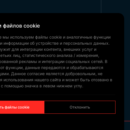
 файлов cookie
Корпоративный
е мы используем файлы cookie и аналогичные функции
Наши рекомендации
ки информации об устройстве и персональных данных.
Новости и блог
ужит для интеграции контента, внешних услуг и
Связаться с
етьих лиц, статистического анализа / измерения,
рованной рекламы и интеграции социальных сетей. В
Наши документы
 от функции, данные передаются и обрабатываются
цами. Данное согласие является добровольным, не
я использования нашего сайта и может быть отозвано в
 с помощью значка в левом нижнем углу.
НАМ
НАПИШИТЕ
ть файлы cookie
Отклонить