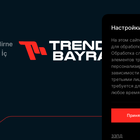
Настройки
На этом сайт
irne
для обработ
 İç
Обработка сл
элементов тр
персонализи
зависимости
третьими ли
требуется дл
любое время
Приня
|
ЗЗПД