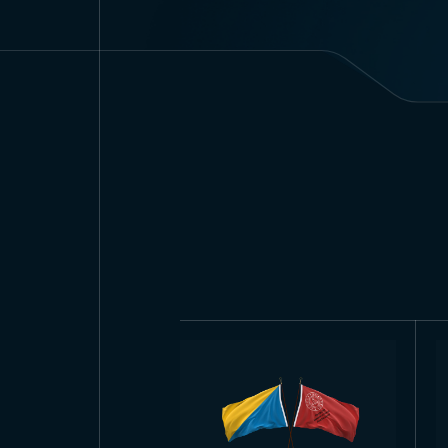
размеры государственного фл
этих фиксированных размерах
Поэтому его применение огра
Сферы применен
Одной из главных особенност
актуально и для флагов мног
флага в Беларуси происходит 
Таким образом, посещая Белар
государственных учреждениях,
активно проводятся как г
государственных и военных ц
учреждениях, в помещениях ча
торговых центрах, медицинск
Все
Государственные флаги
и 