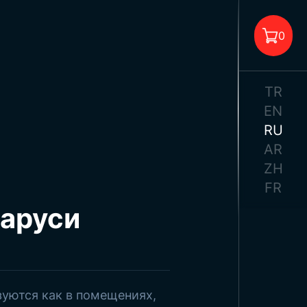
0
TR
EN
RU
AR
 корзине нет товара.
ZH
FR
ларуси
зуются как в помещениях,