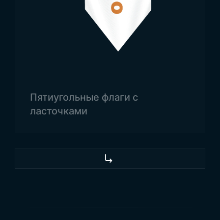
страны вы можете увидеть, как флаг
используется даже во время различных
демонстраций. Флаг используется на больших
площадях, в образовательных и медицинских
учреждениях, в правительственных зданиях,
военных районах, на государственных
церемониях, военных парадах и других
Пятиугольные флаги с
военных мероприятиях.
ласточками
Товарищества
государственные флаги
и других
ваших потребностей можете связаться с “Trend
Bayrak”.
Посетите нас через Google Карты!