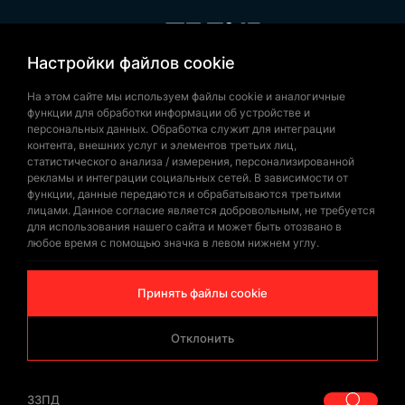
Настройки файлов cookie
+90 532 646 60 58
(212) 475 28 00
На этом сайте мы используем файлы cookie и аналогичные
функции для обработки информации об устройстве и
+90 532 577 60 57
персональных данных. Обработка служит для интеграции
контента, внешних услуг и элементов третьих лиц,
bilgi@trendbayrak.com
статистического анализа / измерения, персонализированной
Uğur Mumcu Mah. Eski Edirne Asfaltı
рекламы и интеграции социальных сетей. В зависимости от
функции, данные передаются и обрабатываются третьими
Cad. No : 554-556 İç Kapı NO: 1
лицами. Данное согласие является добровольным, не требуется
для использования нашего сайта и может быть отозвано в
SULTANGAZİ /İSTANBUL
любое время с помощью значка в левом нижнем углу.
Принять файлы cookie
Отклонить
© Copyrighted 2026 by
Trend Bayrak
ЗЗПД
|
ЗЗПД