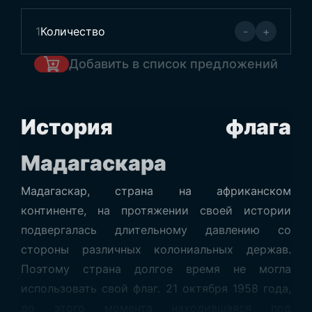
1
Количество
-
+
Добавить в список предложений
История флага
Мадагаскара
Мадагаскар, страна на африканском
континенте, на протяжении своей истории
подвергалась длительному давлению со
стороны различных колониальных держав.
Поэтому страна долгое время не могла
использовать свой флаг. 21 октября 1958 года,
до этого момента находившаяся под