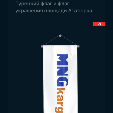
Турецкий флаг и флаг
Флаг имеет стандартные размеры 100×150 см.
украшения площади Ататюрка
На данный момент это размеры флага, который
используется по всей стране. Однако, мы
можем изготовить флаг по индивидуальным
запросам наших клиентов.
Использование флага
Мадагаскара
Одной из важнейших особенностей
официальных флагов страны является их
широкое использование. Флаг Мадагаскара
используется на многих открытых площадках.
Несмотря на то, что народ Мадагаскара ведет
племенной образ жизни, флаг имеет для него
большое значение. Поэтому при посещении