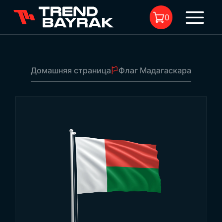
0
Домашняя страница
Флаг Мадагаскара
В корзине нет товара.
Флаг Мадагаскара
1
Размер:
-
Тип ткани и печать:
-