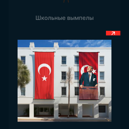
можно заметить, что он имеет своё
символическое значение. Одной из главных
Школьные вымпелы
особенностей флага является то, что, в отличие
от большинства африканских стран, он состоит
только из трёх цветов. Это подчеркивает его
прозрачный и чистый дизайн. Флаг состоит из
белого, красного и зелёного цветов. Белый
цвет символизирует чистосердечие народа,
красный цвет — кровь солдат, погибших в
истории страны, а зелёный цвет
символизирует надежду и показывает, что
народ страны смотрит в будущее с
оптимизмом.
Размеры флага
Мадагаскара