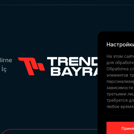
чественную продукцию, подходящую как для местны
авляются решения для оптовых заказов и возможност
приятия.
флагов
и другие ваши потребности вы можете заказать, 
Посетите нас с помощью Google Карт!
Настройки
На этом сайт
irne
для обработ
 İç
Обработка сл
элементов тр
персонализи
зависимости
третьими ли
требуется дл
любое время
Приня