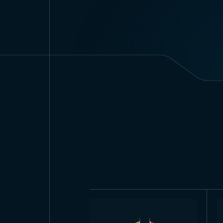
красный, в правительствен
первоначального утверждения
поэтому его значение кратко и
Размеры флага 
Многие государственные флаг
см. Эти размеры чаще всего 
для подъема на флагштоке мы
Области примен
Флаг страны имеет широкие 
используется с давних времё
учреждениях, больницах, школ
Великобритании проводится м
также поднимается на официа
выступлениях.
Народ Англии очень уважител