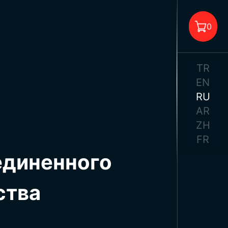
0
TR
EN
RU
AR
 корзине нет товара.
ZH
FR
единенного
ства