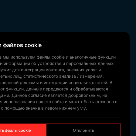
х, так и для международных
ь поставки флагов в больших
связавшись с Trend Bayrak.
 файлов cookie
Корпоративный
е мы используем файлы cookie и аналогичные функции
Наши рекомендации
ки информации об устройстве и персональных данных.
Новости и блог
ужит для интеграции контента, внешних услуг и
Связаться с
етьих лиц, статистического анализа / измерения,
рованной рекламы и интеграции социальных сетей. В
Наши документы
 от функции, данные передаются и обрабатываются
цами. Данное согласие является добровольным, не
я использования нашего сайта и может быть отозвано в
 с помощью значка в левом нижнем углу.
НАМ
НАПИШИТЕ
ть файлы cookie
Отклонить