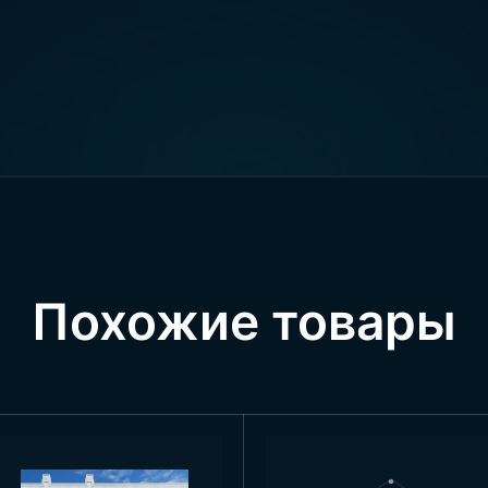
ной — синий, а в морской — белый. Несмотря на
, они были краткосрочными. Официальный флаг Англи
 ясно.
Соединённого Королевства
и, производимые нашей компанией, изготавливаются
используются в государственных учреждениях. Одна
 изготавливаем флаги размером 100×150 и 150×225 см.
ения флага Великобритании
области применения. Как и в других странах, фла
Похожие товары
н. Посетив Англию, вы увидите, что флаг использу
ах и даже в торговых центрах. Также он используетс
ножество мероприятий в течение года, и флаг испол
льных военных и государственных церемониях, а так
ьно относится к своему флагу, поэтому он широко 