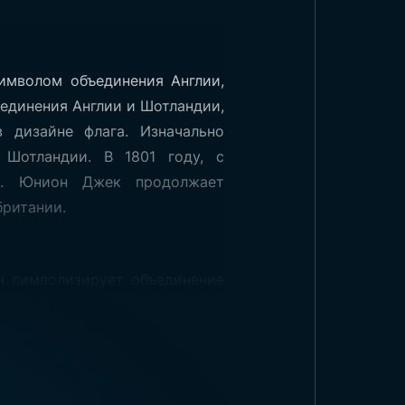
имволом объединения Англии,
ъединения Англии и Шотландии,
 дизайне флага. Изначально
Шотландии. В 1801 году, с
диненного
д. Юнион Джек продолжает
британии.
тва
он символизирует объединение
1
СоединениеТип ткани и печать:
-
ий фон, на котором изображён
рямые кресты.
ый крест — это Крест Святого
ражданской версии флага фон