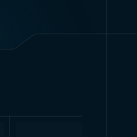
 некоторые изменения после
и выполнен в простых цветах,
 в стандартном размере 50×75
ко для крупных предприятий и
г Великобритании официально
ется во всех государственных
я на общественных площадях. В
ьзуется и в этих случаях. Он
же на официальных встречах и
используется по всей стране.