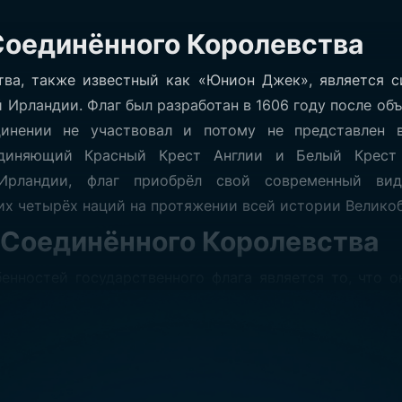
Соединённого Королевства
тва, также известный как «Юнион Джек», является с
 Ирландии. Флаг был разработан в 1606 году после об
инении не участвовал и потому не представлен в
ъединяющий Красный Крест Англии и Белый Крест 
Флаг Сое
 Ирландии, флаг приобрёл свой современный ви
их четырёх наций на протяжении всей истории Велико
Королевс
 Соединённого Королевства
нностей государственного флага является то, что 
Размер:
-
и флаг Англии занимает особое место. Флаг имеет син
оверх которого расположены красные диагональные и п
едставляет Крест Святого Андрея. Красный диагональн
 прямой крест — это Крест Святого Георгия. В г