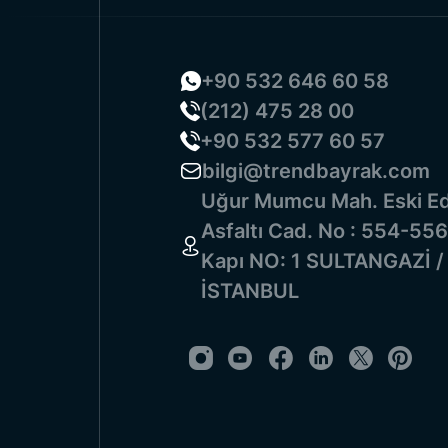
вы получите надёжную и ка
мероприятий. Также предост
количествах для любого меро
+90 532 646 60 58
Все модели
государственных 
(212) 475 28 00
+90 532 577 60 57
bilgi@trendbayrak.com
Uğur Mumcu Mah. Eski Ed
Asfaltı Cad. No : 554-556
Kapı NO: 1 SULTANGAZİ /
İSTANBUL