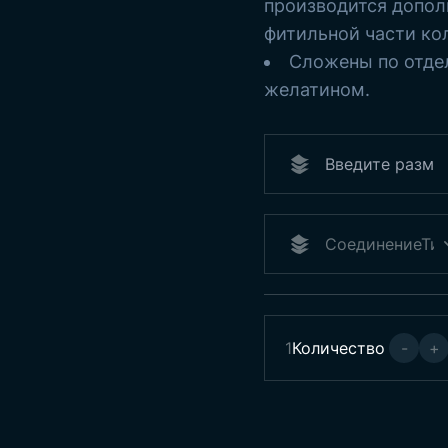
производится допол
фитильной части ко
Сложены по отде
желатином.
1
Количество
-
+