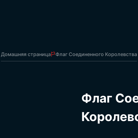
Флаги автозаправочных станций
Флаги отправки
Офисные флаги
Флаги таблицы
Флаги ласточек
Парусные флаги
Домашняя страница
Флаг Соединенного Королевства
Рулон
Флаги на палочках
В
Стримеры для презентаций
Флаги на строке
Рулонная штора
Флаг Со
Рекламные плакаты
Квадратные декоративные флаги
Школьные вымпелы
Королев
Плакаты Ататюрка
Турецкие флаги
Государственные флаги