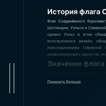
История флага 
Флаг Соединённого Королевс
Шотландии, Уэльса и Северной
однако Уэльс в этом объед
использовался дизайн, об
присоединением Северной
символизировать единство эт
Значение флага
Одной из самых важных особе
королевств. В этом отношени
Показать больше
белый диагональный крест, п
Белый диагональный крест пр
Патрика. А большой красный