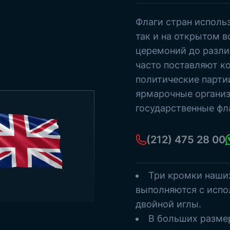
Старые турецкие государства
Флагштоки
Флаги стран исполь
Морские стримеры
П
так и на открытом в
Бумажные флажки
церемоний до разли
Смотреть все товары
часто поставляют ко
политические партии
ярмарочные организ
государственные фл
(212) 475 28 00
Три кромки наши
выполняются с испо
двойной иглы.
В больших разме