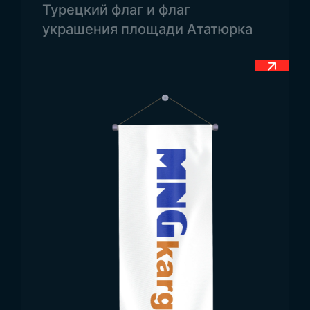
Турецкий флаг и флаг
услугам флаг может быть изготовлен в
украшения площади Ататюрка
размерах 30X45 см или более крупных,
например, 100X150 см.
Использование флага
Тонга
Использование флагов варьируется по всему
миру. Например, флаг может использоваться на
церемониях или для специальных событий. В
итоге флаг можно использовать на столах, в
частных местах или поднять на флагштоке. По
этим причинам область его применения весьма
широка, и флаги могут быть произведены с
соблюдением нужных пропорций, как того
требуют запросы клиентов.