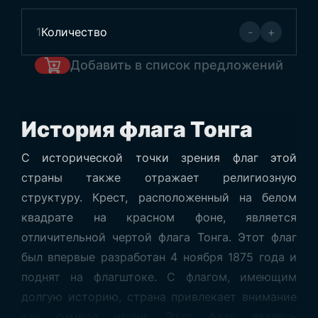
1
Количество
-
+
Добавить в список предложений
История флага Тонга
С исторической точки зрения флаг этой
страны также отражает религиозную
структуру. Крест, расположенный на белом
квадрате на красном фоне, является
отличительной чертой флага Тонга. Этот флаг
был впервые разработан 4 ноября 1875 года и
поднят на флагштоке. С флагом, имеющим
долгую историю, страна привлекает внимание
как символ нации. Этот флаг, являясь