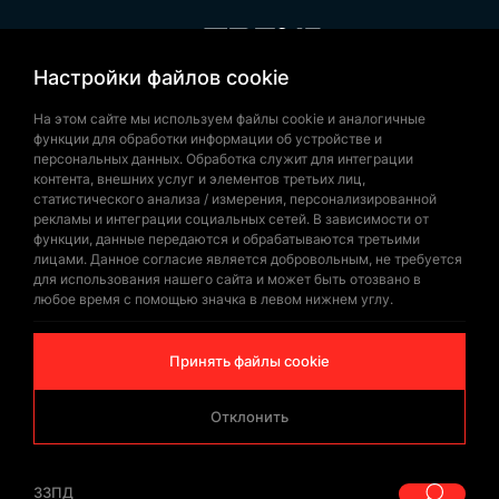
внешним условиям и позволяет сохранять
эстетичный вид на протяжении долгого
времени. Оптовая продажа флага Тонга
Настройки файлов cookie
+90 532 646 60 58
предоставляет возможность приобрести флаги
(212) 475 28 00
На этом сайте мы используем файлы cookie и аналогичные
для мероприятий по надежным и доступным
функции для обработки информации об устройстве и
+90 532 577 60 57
ценам.
персональных данных. Обработка служит для интеграции
контента, внешних услуг и элементов третьих лиц,
bilgi@trendbayrak.com
Поставка флага Тонга от
статистического анализа / измерения, персонализированной
Uğur Mumcu Mah. Eski Edirne Asfaltı
рекламы и интеграции социальных сетей. В зависимости от
функции, данные передаются и обрабатываются третьими
Trend Bayrak
Cad. No : 554-556 İç Kapı NO: 1
лицами. Данное согласие является добровольным, не требуется
для использования нашего сайта и может быть отозвано в
SULTANGAZİ /İSTANBUL
любое время с помощью значка в левом нижнем углу.
Trend Bayrak производит флаг Тонга с
использованием качественных материалов и
Принять файлы cookie
предлагает его своим клиентам. Дизайн флага
включает горизонтальные полосы красного и
Отклонить
белого цветов, а также символический крест в
© Copyrighted 2026 by
Trend Bayrak
верхнем левом углу. Флаг Тонга
ЗЗПД
|
изготавливается в соответствии с
ЗЗПД