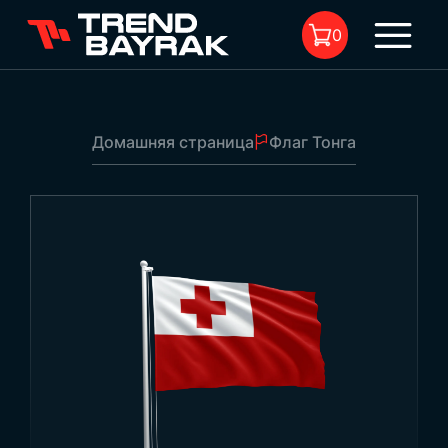
0
Домашняя страница
Флаг Тонга
В корзине нет товара.
Флаг Тонга
1
Эбат:
-
Тип ткани и печать:
-