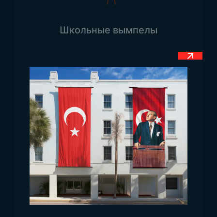
вернется, чтобы спасти их, и этот флаг
символизирует эту веру. Белый цвет на флаге
Школьные вымпелы
символизирует добрые намерения и чистоту.
Флаг, полностью оформленный в соответствии
с религиозными убеждениями, также считается
важным символом чистоты, который должен
быть отражен на флагах. Как островное
государство, Тонга использует символы на
своем флаге для отображения сознания
сообщества.
Размеры флага Тонга
Флаг Тонга изготавливается из различных
тканей и может быть произведен для
использования как в помещениях, так и на
флагштоке. Благодаря предоставляемым