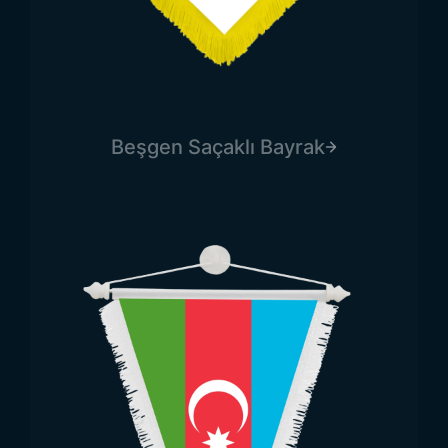
Trend Bayrak,
takdim flaması imalatı
ve
satışında müşteri memnuniyetini ön planda
tutarak, kurumsal bayrak ihtiyacına yönelik
kaliteli çözümler sunar.
Takdim bayrağı
satan firmalar
arasında hızlı teslimat ve
Beşgen Saçaklı Bayrak
geniş ürün yelpazesiyle fark yaratıyoruz.
İster resmi törenler, isterse kurumsal
etkinlikler için olsun, Trend Bayrak olarak
en kaliteli
takdim bayraklarını
üretmekteyiz.