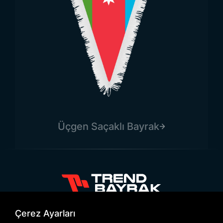
Üçgen Saçaklı Bayrak
+90 532 646 60 58
Çerez Ayarları
(212) 475 28 00