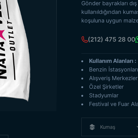
Eski Türk Devletleri
Gönder bayrakları dış
Bayrak Direkleri
kullanıldığından kumaş
Deniz Flamaları
koşuluna uygun malzeme
Kağıt Bayraklar
Tüm Ürünleri Gör
(212) 475 28 00
Kullanım Alanları :
Benzin İstasyonlar
Alışveriş Merkezler
Özel Şirketler
Stadyumlar
Festival ve Fuar Ala