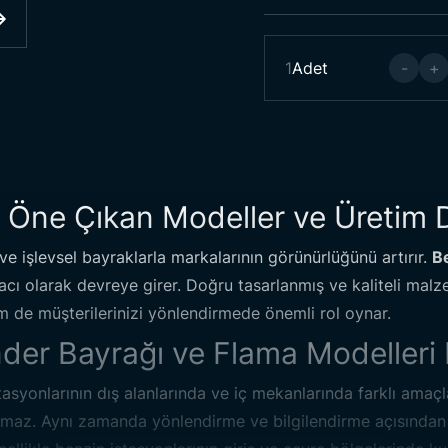
1
Adet
-
+
: Öne Çıkan Modeller ve Üretim D
 ve işlevsel bayraklarla markalarının görünürlüğünü artırır.
Be
cı olarak devreye girer. Doğru tasarlanmış ve kaliteli mal
em de müşterilerinizi yönlendirmede önemli rol oynar.
Benzinlik
nder Bayrağı ve Flama Modelleri 
asyonlarının dış alanlarında ve iç mekanlarında farklı amaçla
maz. Aynı zamanda yönlendirme ve bilgilendirme açısından da
Kumaş:
-