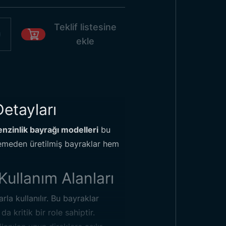
Teklif listesine
ekle
etayları
nzinlik bayrağı modelleri
bu
zemeden üretilmiş bayraklar hem
 Bayrağı
Kullanım Alanları
rla kullanılır. Bu bayraklar
 kritik bir role sahiptir.
1
Ebat:
-