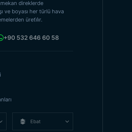
 mekan direklerde
ı ve boyası her türlü hava
Ürünlere Göz At
lerden üreti̇li̇r.
+90 532 646 60 58
ı
i
nları