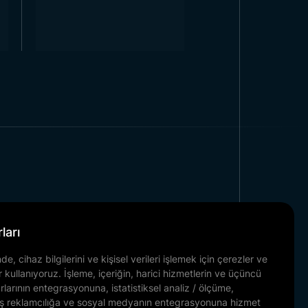
e Avantajlar
end Bayrak’ın sağladığı bazı
kleri sunar.
Benzinlik bayrağı
ızı kolayca yansıtabilirsiniz.
ar kullanılır. Kullanım alanı göz
ilir.
enzinlik bayrağı toptan satış
ilik sağlar.
 şekilde karşılamanızı sağlar.
Kurumsal
ları
enilir bir bayrak üreticisidir.
Referanslarımız
e, cihaz bilgilerini ve kişisel verileri işlemek için çerezler ve
ığı Avantajlar
Haber & Blog
r kullanıyoruz. İşleme, içeriğin, harici hizmetlerin ve üçüncü
İletişim
urlarının entegrasyonuna, istatistiksel analiz / ölçüme,
 Bunun nedeni, büyük benzin
lmiş reklamcılığa ve sosyal medyanın entegrasyonuna hizmet
Belgelerimiz