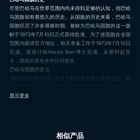
尽管巴哈马在世界范围内尚未得到足够的认知，但巴哈
马国旗却有着悠久的历史。从国旗的历史来看，巴哈马
国旗经历了许多艰难时期。被称为巴哈马国旗的这一旗
帜于1973年7月10日正式获得批准。为了使国旗在全国
范围内获得官方地位，相关准备工作于1973年7月10日
完成。该设计由Hervis Bain博士完成。从那时起至
今，国旗的底色未作任何更改。
巴哈马国旗的含义
当您前往巴哈马时，首先了解国旗的含义是有益的，因
为国旗的意义是当地居民非常重视的细节。这一原则不
仅适用于巴哈马国旗，也适用于所有国家的国旗。在设
显示更多
计国旗时，底色上通常会包含一些象征性的元素。作为
巴哈马的国旗，它呈长方形设计，旗上有一个等边黑色
三角形符号，以及由两种颜色组成的三条水平条纹。
巴哈马国旗尺寸
相似产品
在决定购买某个国家的国旗时，应参考其规定的旗帜尺