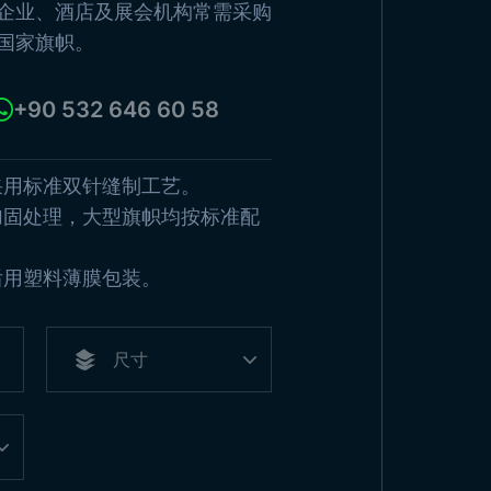
老的土耳其国家
企业、酒店及展会机构常需采购
杆
国家旗帜。
幡
浏览产品
旗
+90 532 646 60 58
看所有产品
采用标准双针缝制工艺。
加固处理，大型旗帜均按标准配
后用塑料薄膜包装。