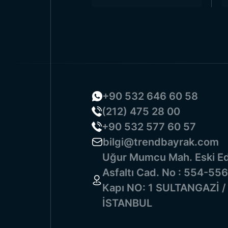
+90 532 646 60 58
(212) 475 28 00
+90 532 577 60 57
bilgi@trendbayrak.com
Uğur Mumcu Mah. Eski Ed
Asfaltı Cad. No : 554-556
Kapı NO: 1 SULTANGAZİ /
İSTANBUL