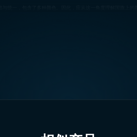
德国国旗
结与统一，包含了多种颜色。因此，应从这一角度理解国旗上的
颜色汇聚在一起，构成了德国国旗独特的意义。
尺寸:
-
要会议、官方阅兵仪式等。根据使用目的，国旗可出现在不同场
类型的国旗。桌面小旗也常用于办公桌等场所。通过我们的网站
其他国家的国旗也采用类似或相同的比例。通常，国旗呈矩形。除
可靠的网站获取服务。我们的网站可为您提供德国国旗及其他国
rend Bayrak获取。
通过Google地图访问我们！