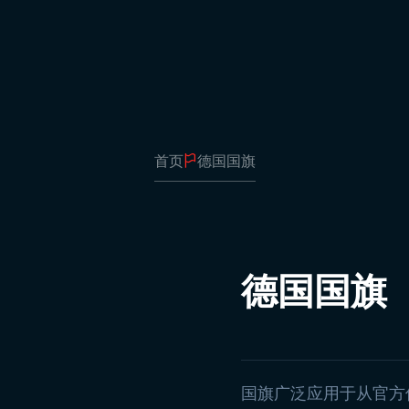
加
发
办
表
燕
帆
首页
德国国旗
卷
棍
演
字
卷
德国国旗
广
方
学
阿
土
国旗广泛应用于从官方
州