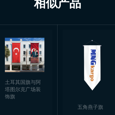
相似产品
土耳其国旗与阿
塔图尔克广场装
饰旗
五角燕子旗