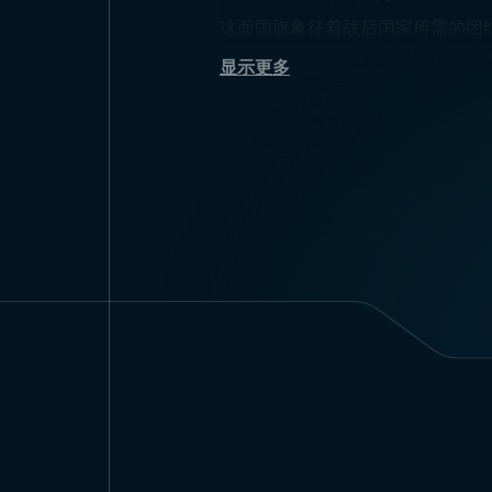
这面国旗象征着战后国家所需的团
成，象征团结、正义和自由。这些
显示更多
德国国旗使用场合
国旗的使用场合非常广泛，包括重
殊活动则使用旗帜、飘扬旗等特殊
无论大小。
德国国旗尺寸
德国国旗的比例为2:3。大多数
工艺。在获取国旗时，您可以通过
所有
国家旗帜
型号及其他需求可通过T