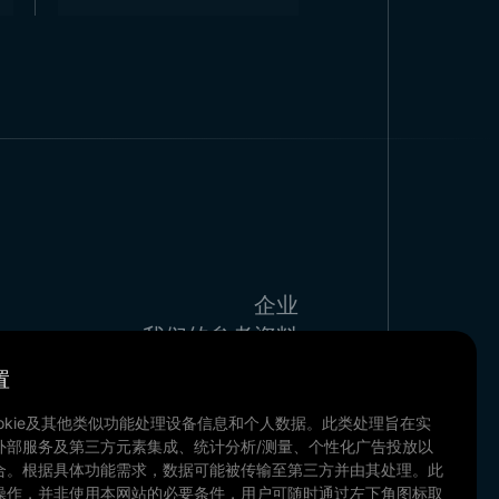
企业
我们的参考资料
哈博与博客
置
联系方式
okie及其他类似功能处理设备信息和个人数据。此类处理旨在实
我们的文件
外部服务及第三方元素集成、统计分析/测量、个性化广告投放以
合。根据具体功能需求，数据可能被传输至第三方并由其处理。此
操作，并非使用本网站的必要条件，用户可随时通过左下角图标取