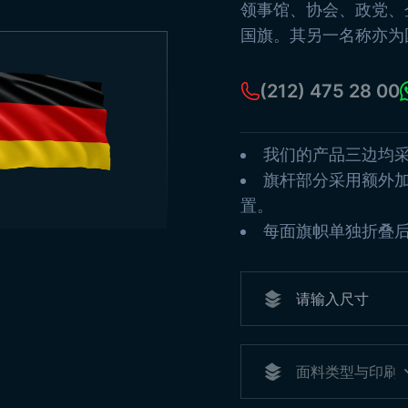
古
领事馆、协会、政党、
旗
国旗。其另一名称亦为
海
纸
(212) 475 28 00
查
我们的产品三边均
旗杆部分采用额外
置。
每面旗帜单独折叠