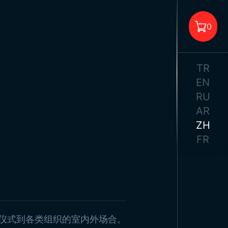
油站旗帜
0
送旗帜
公室旗帜
格标志
TR
子旗
EN
旗
RU
轴
旗
AR
购物车中没有商品。
示流苏
ZH
符串上的标志
FR
帘
告海报
形装饰旗
校标语
塔图尔克海报
耳其国旗
仪式到各类组织的室内外场合。
旗