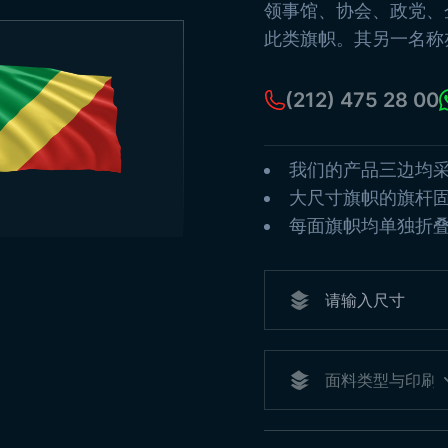
古
领事馆、协会、政党、
旗
此类旗帜。其另一名称
海
纸
(212) 475 28 00
查
我们的产品三边均
大尺寸旗帜的旗杆
每面旗帜均单独折