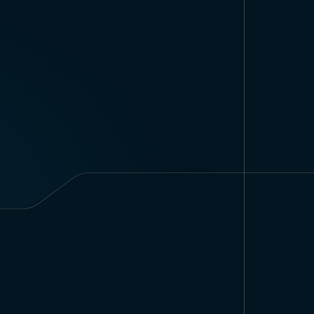
国国旗
努力。
1
面料类型与印刷工艺:
-