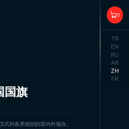
油站旗帜
0
送旗帜
公室旗帜
格标志
TR
子旗
EN
旗
RU
轴
旗
AR
购物车中没有商品。
示流苏
ZH
符串上的标志
FR
帘
国国旗
告海报
形装饰旗
校标语
塔图尔克海报
耳其国旗
仪式到各类组织的室内外场合。
旗