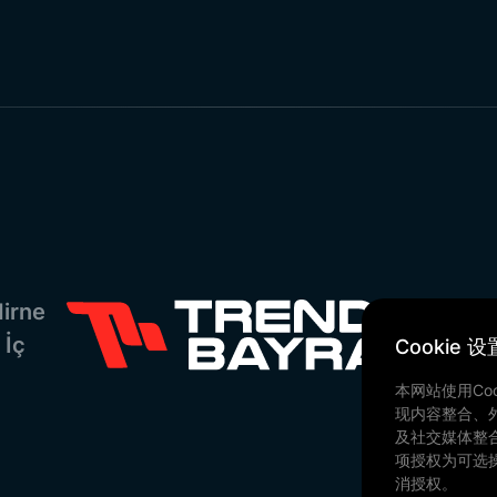
irne
 İç
Cookie 设
本网站使用Co
现内容整合、
及社交媒体整
项授权为可选
消授权。