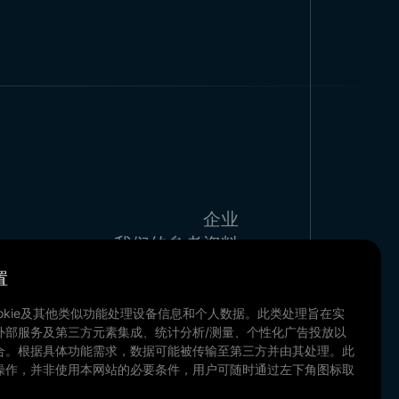
企业
我们的参考资料
哈博与博客
置
联系方式
okie及其他类似功能处理设备信息和个人数据。此类处理旨在实
我们的文件
外部服务及第三方元素集成、统计分析/测量、个性化广告投放以
合。根据具体功能需求，数据可能被传输至第三方并由其处理。此
操作，并非使用本网站的必要条件，用户可随时通过左下角图标取