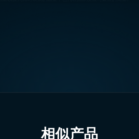
刚果共和
民和土地的历史与文化价值，也反映了人民为自由与独立所做的
寸
尺寸:
-
场合正确使用旗帜的比例：
.5倍。
条占旗帜总高度的三分之一，上绿、中红、下黄。
别，符合国内外使用规范。
用场合
使用，常见包括：
其他官方场所，象征国家身份。
他重要活动期间，民众和官员自豪地升挂国旗。
国家独立斗争及历史重要性，通常在晨会或国家纪念日展示。
构及海外刚果协会中升挂。
相似产品
发销售