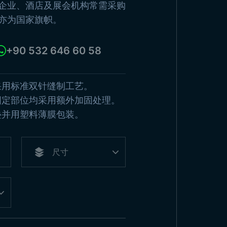
老的土耳其国家
企业、酒店及展会机构常需采购
杆
亦为国家旗帜。
幡
浏览产品
旗
+90 532 646 60 58
看所有产品
采用标准双针缝制工艺。
固定部位均采用额外加固处理。
叠并用塑料薄膜包装。