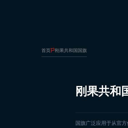
加
发
办
表
燕
帆
首页
刚果共和国国旗
卷
棍
演
字
卷
刚果共和
广
方
学
阿
土
国旗广泛应用于从官方
州