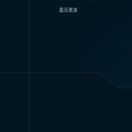
这三种颜色不仅象征刚果共和国人
显示更多
刚果共和国国旗尺
国旗标准尺寸规定了在国内及国际
比例
：通常为2:3，即宽度是长度的1
色带宽度
：三色条带宽度相等，每
这些尺寸确保旗帜标准化、易于识
刚果共和国国旗使
国旗在国内许多官方及非官方场合
政府建筑
：用于政府大楼、议会及
国家活动
：独立日、国家庆典及其
学校
：在学校中用于教育学生了解
国际代表
：在刚果大使馆、外交机
刚果共和国国旗批