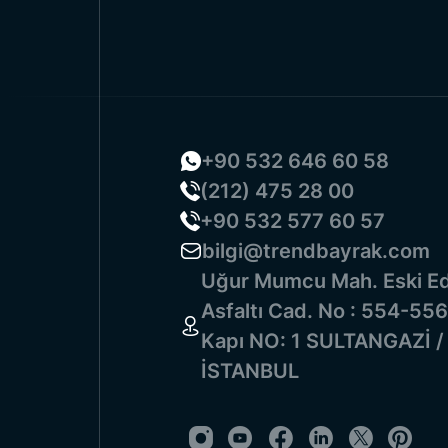
+90 532 646 60 58
(212) 475 28 00
+90 532 577 60 57
bilgi@trendbayrak.com
Uğur Mumcu Mah. Eski Ed
Asfaltı Cad. No : 554-556
Kapı NO: 1 SULTANGAZİ /
İSTANBUL