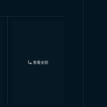
通常采用高质量布料和耐用印刷工艺
艺制作旗帜，可按需求定制，快速交
查看全部