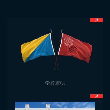
旗中央还描绘了一棵绿色的树——黎巴嫩雪松，位于白
色条纹上。尽管有时枝干和根部会呈现不同颜色，但宪
法规定应为整体绿色。这棵树象征国家的自然资源和繁
荣。
黎巴嫩国旗尺寸
每个国家的国旗都有法定尺寸。外观上各国国旗可能相
似，但实际尺寸均由宪法规定。黎巴嫩国旗的法定比例
为1:2。在制作国旗时，需严格遵循这一比例。此外，
黎巴嫩雪松的尺寸也有明确规定，因此制作国旗的公司
必须事先参考宪法。
黎巴嫩国旗使用场合
学校旗帜
自黎巴嫩独立以来，该国旗几乎在全国各个场所使用。
主要包括议会、政府机构及人流密集区域。大型城市广
场、官方仪式及外交使馆等场合，也都会看到黎巴嫩国