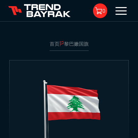
0
首页
黎巴嫩国旗
购物车中没有商品。
黎巴嫩国旗
1
尺寸:
-
面料类型及印花:
-