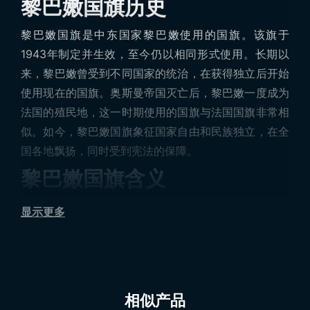
黎巴嫩国旗历史
黎巴嫩国旗是中东国家黎巴嫩使用的国旗。该旗于
1943年制定并生效，至今仍以相同形式使用。长期以
来，黎巴嫩曾受到不同国家的统治，在获得独立后开始
使用现在的国旗。奥斯曼帝国灭亡后，黎巴嫩一度成为
法国的殖民地，这一时期使用的国旗与法国国旗非常相
似。如今，黎巴嫩国旗象征国家自由和民族独立，在全
国各地飘扬，同时受到宪法的保障。
黎巴嫩国旗含义
该国旗主要由两种颜色构成：红色和白色。白色占国旗
显示更多
的二分之一，呈水平条纹位于旗帜中间；红色则出现在
上下各四分之一的部分。红色象征为争取独立而流的鲜
血，无论是在奥斯曼时期的战争还是独立战争中，许多
人为国家牺牲。白色代表国家高山上的雪，以及黎巴嫩
相似产品
人民的纯洁与清白。