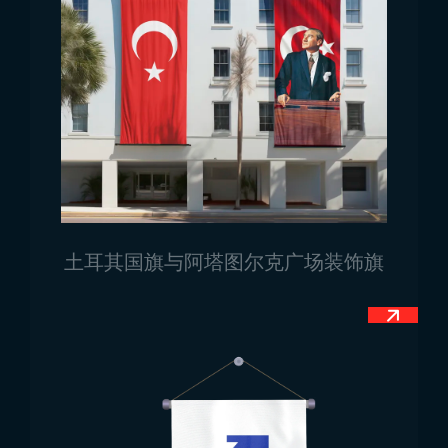
意大利国旗是意大利在国际舞台上被认知的重要象征。
因此，对意大利民众而言，国旗极为重要。尽管如此，
对其是否完全独立自主存在不同看法：有人认为国旗是
从法国“借鉴”而来，也有人认为国家间国旗相似属正常
现象。
无论观点如何，国旗仍然是意大利国家和人民的象征。
意大利国旗用于国际会议、正式访问、对外援助物资、
官方游行、海外领事馆建筑、独立日以及各种庆典。此
外，还出现在体育赛事、奥运会及欧洲歌唱大赛等活动
土耳其国旗与阿塔图尔克广场装饰旗
中。
如需获取所有
国家国旗
型号及其他需求，请联系
Trend Bayrak。
使用谷歌地图来访我们！