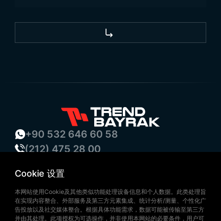
+90 532 646 60 58
(212) 475 28 00
+90 532 577 60 57
Cookie 设置
bilgi@trendbayrak.com
Uğur Mumcu Mah. Eski Edirne Asfaltı
本网站使用Cookie及其他类似功能处理设备信息和个人数据。此类处理旨
在实现内容整合、外部服务及第三方元素集成、统计分析/测量、个性化广
Cad. No : 554-556 İç Kapı NO: 1
告投放以及社交媒体整合。根据具体功能需求，数据可能被传输至第三方
并由其处理。此项授权为可选操作，并非使用本网站的必要条件，用户可