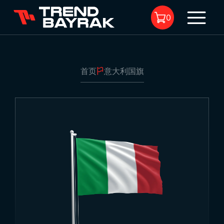
0
首页
意大利国旗
购物车中没有商品。
意大利国旗
1
尺寸:
-
面料类型与印刷工艺:
-