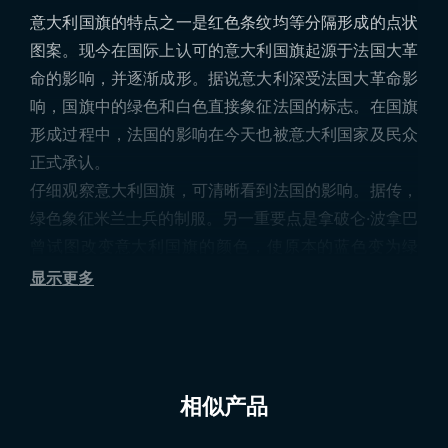
意大利国旗的特点之一是红色条纹均等分隔形成的点状
图案。现今在国际上认可的意大利国旗起源于法国大革
命的影响，并逐渐成形。据说意大利深受法国大革命影
响，国旗中的绿色和白色直接象征法国的标志。在国旗
形成过程中，法国的影响在今天也被意大利国家及民众
正式承认。
仔细观察意大利国旗，可清晰看到法国的影响。据传，
绿色象征米兰士兵的制服。另一重要点是拿破仑·波拿巴
曾试图改变意大利国旗的颜色，使原本的蓝色变为绿
色。因此国旗采用绿色。白色象征和平，而红色象征意
显示更多
大利的自信和力量。由此，国旗最终形成现今的完整样
式。
意大利国旗含义
相似产品
关于意大利国旗有不同信息。例如，意大利政客翁贝托·
博西因反欧盟立场而公开侮辱国旗，将其比作卫生纸。