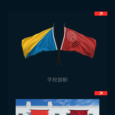
此举导致博西被法律起诉并判16个月监禁，但后被缓刑
执行。该事件显示意大利人对国旗高度敏感。
意大利国旗上的颜色可能会让人熟悉，这源于18世纪法
国影响。各颜色含义如下：绿色象征自然，白色象征阿
尔卑斯山的雪，红色象征独立战争中流的血液。宗教角
度解读则认为绿色象征希望，白色象征命运，红色象征
仁慈的意大利人民。因此，即使颜色相同，具体象征意
义也不统一。甚至意大利民众对此亦无完全共识，因此
无法断言每种颜色的确切含义。
意大利国旗尺寸
学校旗帜
意大利国旗以不同形式和材质制作，提供给客户选择。
由于材质和形式多样，国旗没有固定尺寸，可根据需求
生产不同大小。
意大利国旗使用场合