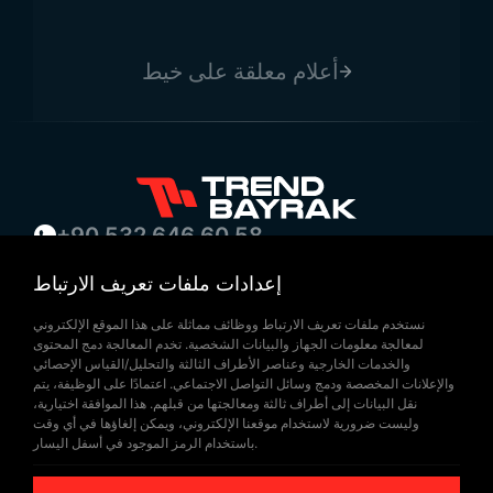
أعلام معلقة على خيط
+90 532 646 60 58
(212) 475 28 00
إعدادات ملفات تعريف الارتباط
+90 532 577 60 57
نستخدم ملفات تعريف الارتباط ووظائف مماثلة على هذا الموقع الإلكتروني
bilgi@trendbayrak.com
لمعالجة معلومات الجهاز والبيانات الشخصية. تخدم المعالجة دمج المحتوى
Uğur Mumcu Mah. Eski Edirne Asfaltı
والخدمات الخارجية وعناصر الأطراف الثالثة والتحليل/القياس الإحصائي
والإعلانات المخصصة ودمج وسائل التواصل الاجتماعي. اعتمادًا على الوظيفة، يتم
Cad. No : 554-556 İç Kapı NO: 1
نقل البيانات إلى أطراف ثالثة ومعالجتها من قبلهم. هذا الموافقة اختيارية،
وليست ضرورية لاستخدام موقعنا الإلكتروني، ويمكن إلغاؤها في أي وقت
SULTANGAZİ /İSTANBUL
باستخدام الرمز الموجود في أسفل اليسار.