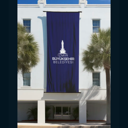
للمدارس الحصول على الأعلام والرايات التي تحتاجها على
مدار العام بأسعار مواتية. وتضمن قدرتها الإنتاجية بالجملة
تلبية احتياجات العملاء بسرعة وفعالية.
مصنع أعلام المدارس Trend
Bayrak المزاياÜ
نظرًا لاتساع نطاق استخدام المنتجات، فإن المتانة وسهولة
الاستخدام أمران في غاية الأهمية. خاصةً أن الأعلام
المعروضة في ساحات المدارس أو في الأماكن الخارجية
تتعرض باستمرار للعوامل الخارجية. Trend Bayrak هي
شركة مصنعة لأعلام المدارس، وتنتج منتجات طويلة العمر
باستخدام مواد عالية الجودة وتقنيات إنتاج متطورة. يمكن
استخدام النماذج المقاومة للرياح والأمطار وأشعة الشمس
لفترة طويلة دون أن تتلاشى أو تتآكل. بالإضافة إلى ذلك،
توفر الأعلام سهلة التركيب والنقل العملي ميزة كبيرة
للمؤسسات التعليمية.