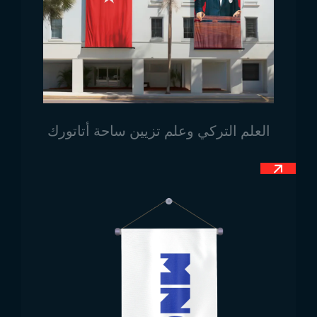
أعلام المدارس بالجملة
أعلام المدارس بالجملة هي منتجات يمكن استخدامها في
الأماكن الداخلية والخارجية على حد سواء، ولذلك يجب أن
تتمتع بمعايير عالية من حيث المتانة.تفضل Trend Bayrak
استخدام الأقمشة عالية الجودة وتقنيات الطباعة المتينة في
تصنيع منتجاتها. باستخدام مواد متينة مثل البوليستر والتي
تحافظ على حيوية الألوان، تضمن الشركة أن تظل الأعلام
العلم التركي وعلم تزيين ساحة أتاتورك
كما كانت في أول يوم لفترة طويلة. الأعلام المصنوعة
للاستخدام في الأماكن الخارجية تتميز بمقاومة الشمس
والمطر والرياح. وبذلك، تظل الأعلام لفترة طويلة كإضافة
جمالية تكمّل فعالياتكم.
فرص شراء أعلام المدارس
يمكنك الحصول على مزايا مختلفة أثناء عملية شراء أعلام
المدارس. يجب أن تتميز المنتجات بتصميم خاص يعكس
هوية المؤسسة التعليمية. Trend Bayrak مصمم خصيصًا