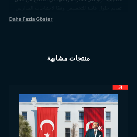
تقديم حلول قابلة للتخصيص وفقًا لاحتياجات المدارس
بفضل مجموعة منتجاتها الواسعة.
Daha Fazla Göster
نماذج أعلام المدارس عالية
الجودة
أعلام المدارس هي من الرموز المهمة التي تمثل هوية
منتجات مشابهة
المؤسسات التعليمية ورسالتها وقيمها.يتم استخدام المنتجات
المزودة بشعار المدرسة أو اسمها أو ألوانها أو رموزها
الخاصة لتعزيز الشعور بالانتماء للمدرسة وتكوين الولاء بين
الطلاب. كما يتم استخدامها في المناسبات الخاصة مثل
حفلات التخرج أو الاحتفالات بالأعياد أو الأنشطة الرياضية
بهدف إثراء الجانب البصري للحدث. تقدم Trend Bayrak
حلولاً احترافية للمؤسسات التعليمية من خلال استخدام مواد
عالية الجودة في مرحلة تصنيع أعلام المدارس.