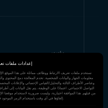
مؤسسي
مراجعنا
إعدادات ملفات تعر
أخبار & مدونة
الاتصال
نستخدم ملفات تعريف الارتباط ووظائف مماثلة على هذا الموقع الإل
معلومات الجهاز والبيانات الشخصية. تخدم المعالجة دمج المحتوى وال
وثائقنا
وعناصر الأطراف الثالثة والتحليل/القياس الإحصائي والإعلانات المخ
التواصل الاجتماعي. اعتمادًا على الوظيفة، يتم نقل البيانات إلى أطراف 
من قبلهم. هذا الموافقة اختيارية، وليست ضرورية لاستخدام موقعنا الإ
إلغاؤها في أي وقت باستخدام الرمز الموجود في أسفل اليسار.