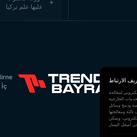
عليها علم تركيا
irne
يف الارتباط
 İç
كتروني لمعالجة
خدمات الخارجية
صصة ودمج وسائل
ثالثة ومعالجتها
لكتروني، ويمكن