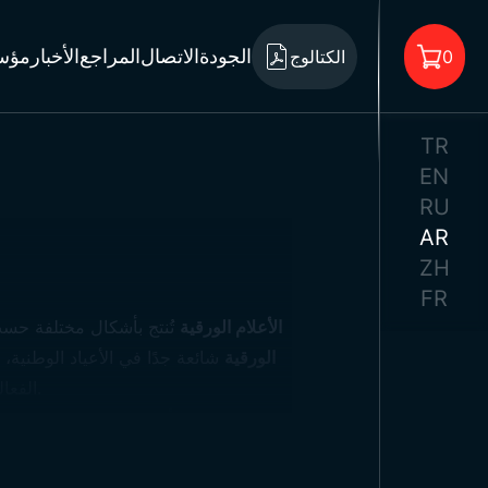
الجودة
الاتصال
المراجع
الأخبار
مؤس
0
الكتالوج
TR
أعلام 
EN
RU
أ
AR
لا يوجد منتجات في السلة.
ZH
FR
الأعلام الورقية
تُنتج بأشكال مختلفة حسب 
الورقية
شائعة جدًا في الأعياد الوطنية، 
الفعاليات. وهي مثالية للافتتاحات، وتزيين الأماكن الخارجية، والفعاليات الجماعية.
أعلام م
تستفيد Trend Bayrak، بصفتها
منتج الأعلام الورقية
، من تقنيات
الفعاليات. تُستخدم في المعارض، والإطل
مل
أعلام