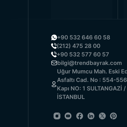
+90 532 646 60 58
(212) 475 28 00
+90 532 577 60 57
bilgi@trendbayrak.com
Uğur Mumcu Mah. Eski Ed
Asfaltı Cad. No : 554-556
Kapı NO: 1 SULTANGAZİ /
İSTANBUL