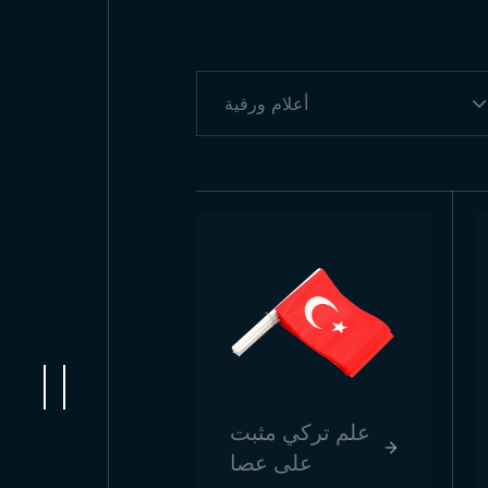
ة
، جودة المواد والطباعة لها أهمية كبيرة.
 التجارية. تتوفر تصاميم
طح لامعة أو غير لامعة. الأوراق المتينة
ح الألوان وحيويتها. هذه المرحلة مهمة
لأعلام المعلقة بالحبال معًا. يُراعى قص
ثاليًا للفعاليات قصيرة الأمد. بفضل خفة
تقدم Trend Bayrak العديد من المزايا لعملائها من خلال الجودة، والسرعة، والأسعار المناسبة في إنتاج الأعلام الورقية. تستخدم أنواع ورق متينة
تعتبر Trend Bayrak شريكًا موثوقًا به لجميع أنواع الفعاليات مع التركيز على الجودة ورضا العملاء في إنتاج الأعلام الورقية. يمكنكم الاستفادة من
علم تركي مثبت
على عصا