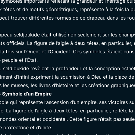
 symboles importants reflétant la grandeur et l’héritage cul
têtes et de motifs géométriques, représente à la fois la pui
n peut trouver différentes formes de ce drapeau dans les fou
apeau seldjoukide était utilisé non seulement sur les champs
 officiels. La figure de l’aigle à deux têtes, en particulier
la fois sur l’Orient et l’Occident. Ces symboles étaient c
 peuple et l’État.
u seldjoukide révèlent la profondeur et la conception esthét
ent d’infini expriment la soumission à Dieu et la place de 
 les musées, les livres d’histoire et les créations graphiqu
 : Symbole d’un Empire
le qui représente l’ascension d’un empire, ses victoires sur
e. La figure de l’aigle à deux têtes, en particulier, reflète l
 mondes oriental et occidental. Cette figure n’était pas seu
protectrice et d’unité.