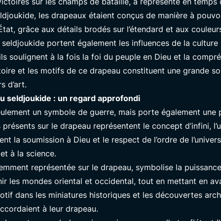
ictoires sur les champs de bataille, a représenté en temps d
 seldjoukide, les drapeaux étaient conçus de manière à pou
État, grâce aux détails brodés sur l’étendard et aux couleurs
eldjoukide portent également les influences de la culture is
ils soulignent à la fois la foi du peuple en Dieu et la compré
histoire et les motifs de ce drapeau constituent une grande so
s d’art.
au seldjoukide : un regard approfondi
eulement un symbole de guerre, mais porte également une pr
 présents sur le drapeau représentent le concept d’infini,
ent la soumission à Dieu et le respect de l’ordre de l’univer
et à la science.
uemment représentée sur le drapeau, symbolise la puissance e
nir les mondes oriental et occidental, tout en mettant en ava
otif dans les miniatures historiques et les découvertes ar
ccordaient à leur drapeau.