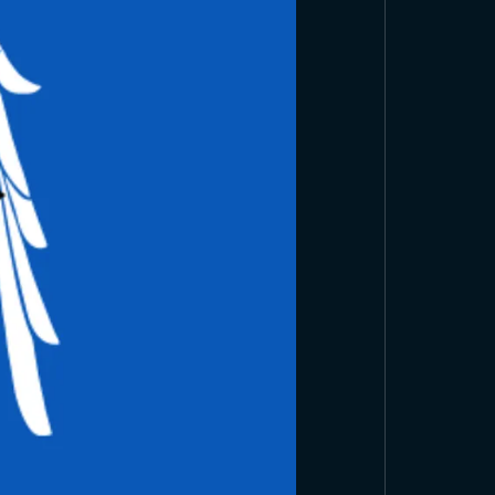
 Histoire du
eldjoukide