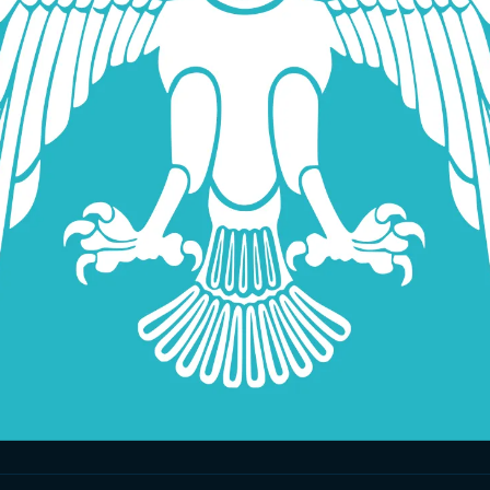
Anciens États Turcs
Mâts de Drapeaux
Fanions Maritimes
Dé
Drapeaux en Papier
Voir Tous les Produits