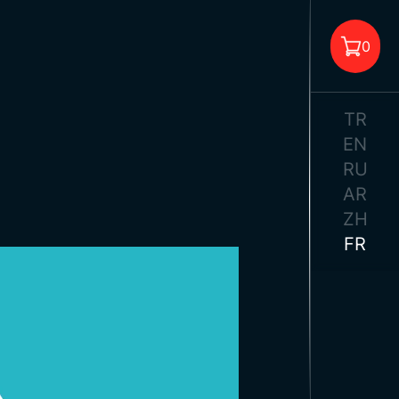
0
TR
EN
RU
AR
 aucun produit dans le panier.
ZH
FR