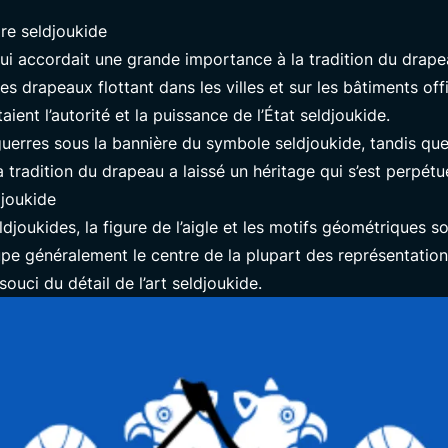
re seldjoukide
 qui accordait une grande importance à la tradition du dra
les drapeaux flottant dans les villes et sur les bâtiments off
ent l’autorité et la puissance de l’État seldjoukide.
uerres sous la bannière du symbole seldjoukide, tandis qu
a tradition du drapeau a laissé un héritage qui s’est perpé
djoukide
eldjoukides, la figure de l’aigle et les motifs géométriques s
upe généralement le centre de la plupart des représentations
 souci du détail de l’art seldjoukide.