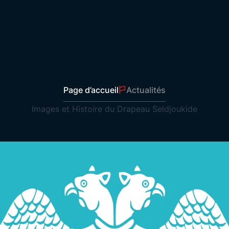
Drapeaux de Station-Service
Envoyer Drapeaux
Drapeaux de Bureau
Drapeaux de Table
Drapeaux Hirondelle
Drapeaux de Voile
Page d’accueil
Actualités
Rollup
Images et Histoire du Drapeau Seldjoukide
Drapeaux à Bâton
Il n'y a
Fanions de Présentation
Drapeaux en Ligne sur Corde
Store
Affiches Publicitaires
Drapeaux de Décoration de Place
Fanions Scolaires
Affiches d’Atatürk
Drapeaux Turcs
Drapeaux Nationaux