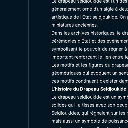
Le drapeau seldjoukide est l’un des
généralement orné d’un aigle à deux 
artistique de l’État seldjoukide. O
miniatures anciennes.
Dans les archives historiques, le dr
cérémonies d’État et des événements
symbolisant le pouvoir de régner à 
important renforçant le lien entre le
Les motifs et les figures du drapea
géométriques qui évoquent un sentim
ces motifs continuent d’exister dans
L’histoire du Drapeau Seldjoukide
Le drapeau seldjoukide est un symbo
solides qu’il a tissés avec son peupl
Seldjoukides, qui régnaient sur les
mais aussi un symbole de puissance 