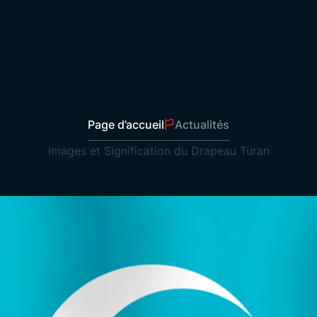
Drapeaux de Station-Service
Envoyer Drapeaux
Drapeaux de Bureau
Drapeaux de Table
Drapeaux Hirondelle
Drapeaux de Voile
Page d’accueil
Actualités
Rollup
Images et Signification du Drapeau Turan
Drapeaux à Bâton
Il n'y a
Fanions de Présentation
Drapeaux en Ligne sur Corde
Store
Affiches Publicitaires
Drapeaux de Décoration de Place
Fanions Scolaires
Affiches d’Atatürk
Drapeaux Turcs
Drapeaux Nationaux