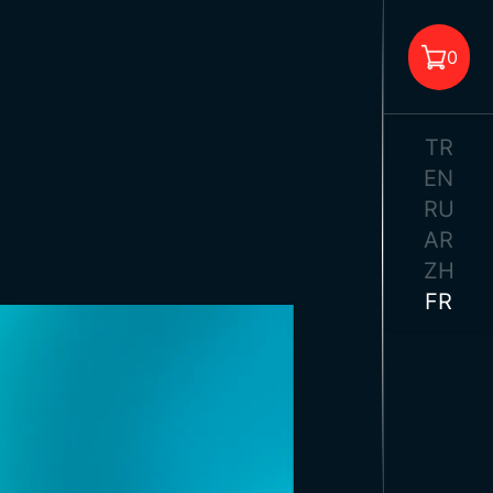
0
TR
EN
RU
AR
 aucun produit dans le panier.
ZH
FR