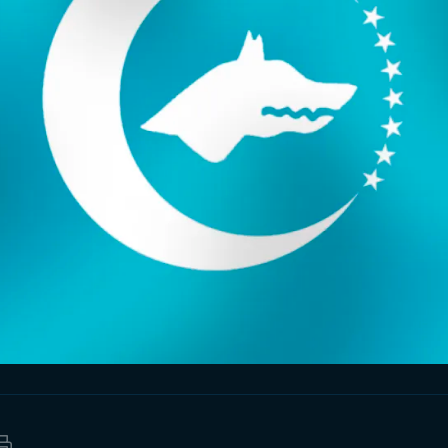
Anciens États Turcs
Mâts de Drapeaux
Fanions Maritimes
Dé
Drapeaux en Papier
Voir Tous les Produits