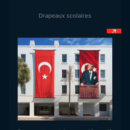
Signification du Drapeau
Drapeaux scolaires
du Pérou
Le drapeau officiel du Pérou est composé de trois
bandes verticales égales : rouge, blanche et rouge.
Au centre du drapeau se trouve l’emblème officiel
du pays. La couleur rouge, comme dans de
nombreux autres drapeaux nationaux, symbolise
les luttes du Pérou au cours de son histoire ainsi
que le sang versé pendant ces périodes. La
couleur blanche représente, comme toujours, la
paix. Le drapeau officiel du Pérou est remarquable,
notamment parce que notre entreprise le fabrique
en tissu brillant, ce qui le rend visible même de
loin.