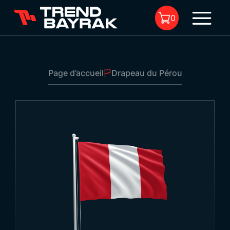
0
Page d’accueil
Drapeau du Pérou
Il n'y a aucun produit dans le
panier.
Drapeau du Pérou
Dimensions:
-
Type de tissu et
-
1
impression: