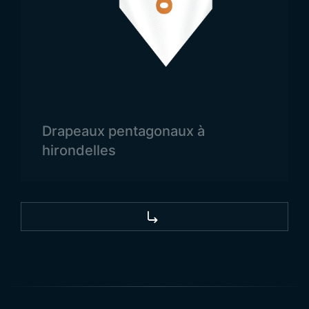
Drapeau du Pérou
Le drapeau national est utilisé aussi bien dans les
domaines officiels que privés. Cependant, il est
surtout présent lors des cérémonies d’État et dans
les zones militaires. Comme dans de nombreux
autres pays, le Pérou organise parfois des
démonstrations militaires. Dans ces cas, le
Drapeaux pentagonaux à
drapeau national est largement utilisé. Le Pérou
hirondelles
est célèbre pour ses vastes places, où il est
également possible de voir flotter le drapeau. Le
peuple péruvien nourrit un profond attachement
pour son drapeau. On le retrouve souvent dans les
lieux publics, et même sur les maisons. Le drapeau
national est également utilisé dans les
établissements d’enseignement et les centres de
santé.