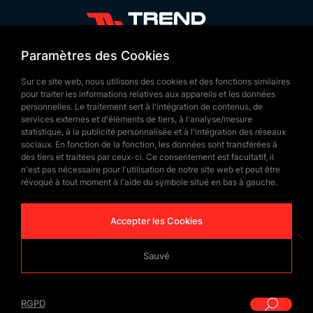
Tissage et Vente en Gros
+90 532 646 60 58
du Drapeau du Pérou
Paramètres des Cookies
(212) 475 28 00
Sur ce site web, nous utilisons des cookies et des fonctions similaires
Le drapeau du Pérou est principalement vendu en
+90 532 577 60 57
pour traiter les informations relatives aux appareils et les données
gros pour être utilisé lors d’événements
personnelles. Le traitement sert à l'intégration de contenus, de
bilgi@trendbayrak.com
services externes et d'éléments de tiers, à l'analyse/mesure
internationaux et de grandes manifestations. La
Uğur Mumcu Mah. Eski Edirne Asfaltı
statistique, à la publicité personnalisée et à l'intégration des réseaux
vente en gros permet une utilisation à grande
sociaux. En fonction de la fonction, les données sont transférées à
Cad. No : 554-556 İç Kapı NO: 1
des tiers et traitées par ceux-ci. Ce consentement est facultatif, il
échelle lors d’événements officiels, de
n'est pas nécessaire pour l'utilisation de notre site web et peut être
SULTANGAZİ /İSTANBUL
représentations diplomatiques ou de compétitions
révoqué à tout moment à l'aide du symbole situé en bas à gauche.
sportives. Les drapeaux sont fabriqués à partir de
Accepter les Cookies
tissus durables et conçus pour résister longtemps
aux conditions extérieures. La vente en gros est
Sauvé
généralement destinée aux grandes célébrations,
événements et organisations, et les drapeaux sont
© Copyrighted 2026 by
Trend Bayrak
RGPD
proposés en différentes tailles.
|
RGPD
WEB