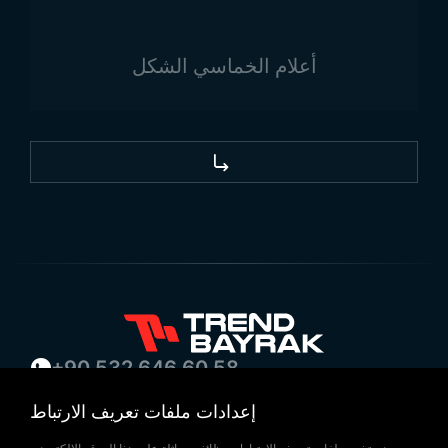
علم بيرو. تُصنع الأعلام من أقمشة عالية الجودة لتتحمّل
الظروف الخارجية. تُنتج الأعلام بألوان تعكس تاريخ وثقافة
أعلام الخماسي الشكل
بيرو بشكل دقيق.
توفر Trend Bayrak خيارات إنتاج وتسليم سريعة، وتُنتج
الأعلام لتكون مناسبة للاستخدام في الأماكن الداخلية
والخارجية. كما يمكنها توفير علم بيرو بأسعار مناسبة مع
ضمان خدمة عالية الجودة.
لجميع أنواع
أعلام الدول
واحتياجاتكم الأخرى، يمكنكم
التواصل مع Trend Bayrak.
زورونا على خرائط Google!
+90 532 646 60 58
(212) 475 28 00
إعدادات ملفات تعريف الارتباط
+90 532 577 60 57