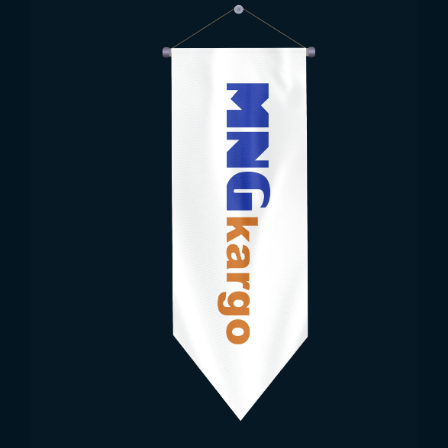
مبيعات علم بيرو بالجملة
يُباع علم بيرو بالجملة لاستخدامه في الفعاليات الدولية
والمناسبات الكبرى. تتيح المبيعات بالجملة استخدام العلم
على نطاق واسع في الفعاليات الرسمية، والبعثات
الدبلوماسية، والمباريات الرياضية. تُنتج الأعلام من أقمشة
متينة، ومصممة لتحمّل الظروف الخارجية لفترات طويلة.
يتم توفير الأعلام بمقاسات مختلفة لتناسب مختلف
الفعاليات والمناسبات.
تُستخدم أعلام بيرو بالجملة ليس فقط في الفعاليات داخل
البلاد، بل أيضًا في الخارج لتمثيل بيرو في الفعاليات الدولية
الكبرى والبطولات الرياضية.
Trend Bayrak – توريد علم
بيرو
تُعد شركة Trend Bayrak شريكًا موثوقًا في إنتاج وتوريد