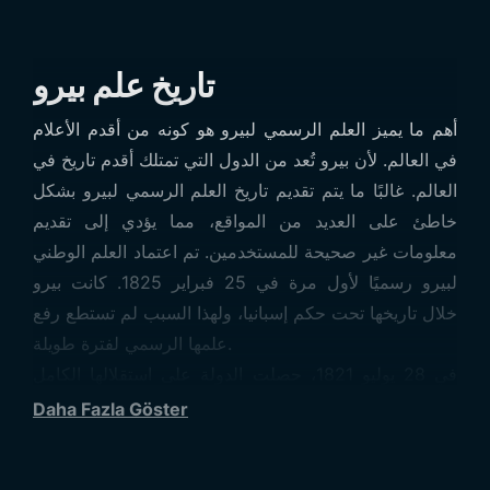
تاريخ علم بيرو
أهم ما يميز العلم الرسمي لبيرو هو كونه من أقدم الأعلام
في العالم. لأن بيرو تُعد من الدول التي تمتلك أقدم تاريخ في
العالم. غالبًا ما يتم تقديم تاريخ العلم الرسمي لبيرو بشكل
خاطئ على العديد من المواقع، مما يؤدي إلى تقديم
معلومات غير صحيحة للمستخدمين. تم اعتماد العلم الوطني
لبيرو رسميًا لأول مرة في 25 فبراير 1825. كانت بيرو
خلال تاريخها تحت حكم إسبانيا، ولهذا السبب لم تستطع رفع
علمها الرسمي لفترة طويلة.
في 28 يوليو 1821، حصلت الدولة على استقلالها الكامل
من إسبانيا. ومنذ ذلك الحين، بدأ استخدام العلم الوطني
Daha Fazla Göster
رسميًا. تم تعديل تصميم العلم من أحد الزوايا إلى باقي
الأجزاء الأربع. وفي هذه الفترة، تم إعادة تصميم العلم