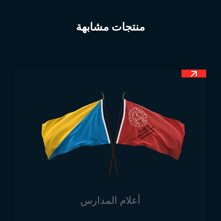
الرسمي لبيرو بشكل أفقي من الأحمر والأبيض والأحمر. وقد
صمّم العلم من قبل خوسيه دي سان مارتن، الذي ينحدر من
منتجات مشابهة
أصول أرجنتينية.
معنى علم بيرو
يتكون العلم الرسمي لبيرو من ثلاثة شرائط رأسية متساوية
بالألوان الأحمر، الأبيض، والأحمر. بالإضافة إلى ذلك، يتوسط
شعار الدولة الرسمي مركز العلم. كما هو الحال في العديد
من الأعلام الأخرى، يرمز اللون الأحمر في علم بيرو إلى
النضال والتضحيات والدماء التي سُفكت عبر التاريخ. أما
اللون الأبيض، فهو يرمز إلى السلام. علم بيرو ملفت للنظر،
وخاصة لأنه مصنوع من قماش لامع من قبل شركتنا، مما
يجعله واضحًا حتى من مسافة بعيدة.
أبعاد علم بيرو
أعلام المدارس
على عكس ما هو معروف، لا تُستخدم الأعلام الوطنية فقط
كأعلام مرفوعة على السواري. بل تُستخدم أيضًا كأعلام