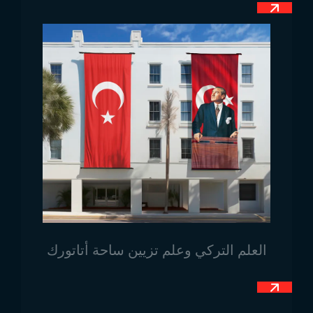
مكتبية بمقاسات 15×22.5 سم. تُعتبر بيرو دولة حديثة تكثر
فيها المكاتب، لا سيما بسبب انتشار الشركات الخاصة، مما
يجعل الأعلام المكتبية شائعة الاستخدام. بالإضافة إلى ذلك،
تُستخدم أعلام بيرو المرفوعة بمقاسات 100×150 سم.
أماكن استخدام علم بيرو
يُستخدم العلم الوطني في كل من المجالات الرسمية
والخاصة، ولكنه يُستخدم بكثرة في الاحتفالات الرسمية
والمناطق العسكرية. مثل العديد من الدول الأخرى، تقوم
بيرو أحيانًا بعرض قوتها في الميادين العسكرية. وفي هذه
المناسبات، يُستخدم العلم على نطاق واسع. تشتهر بيرو
بساحاتها الكبيرة، ويمكن رؤية العلم مرفوعًا فيها. يجدر
العلم التركي وعلم تزيين ساحة أتاتورك
بالذكر أن شعب بيرو يُكن محبة عميقة لعلمه الوطني،
ويُلاحظ ذلك حتى في استخدامه في المنازل. يُستخدم العلم
الوطني لبيرو في المؤسسات التعليمية والصحية.