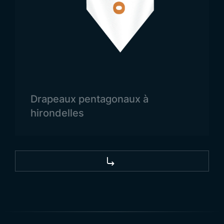
l’intérieur, il orne les murs des institutions, des
bâtiments publics et des lieux de rassemblement.
À l’extérieur, il flotte sur les bâtiments
gouvernementaux, lors des événements culturels
et des grandes manifestations. Ce drapeau
renforce l’unité du peuple du Somaliland et
constitue un symbole fort de son identité et de sa
Drapeaux pentagonaux à
fierté nationale.
hirondelles
Vente en Gros de Drapeaux
du Somaliland
Le drapeau du Somaliland est souvent commandé
en gros pour des événements, des festivals
culturels et des organisations internationales. Dans
le cadre de la vente en gros, les drapeaux sont