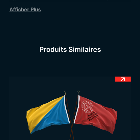
devenu un symbole d’indépendance et de fierté
Afficher Plus
nationale pour le peuple du Somaliland. Son design
et ses couleurs rappellent la séparation d’avec la
Somalie et représentent le début d’une nouvelle
ère pour la région.
Produits Similaires
Signification du Drapeau
du Somaliland
Les couleurs et les symboles du drapeau du
Somaliland sont profondément liés à l’histoire et à
la culture du pays. Le drapeau est composé de
trois bandes horizontales : verte en haut, blanche
au centre et rouge en bas. Dans la partie
supérieure verte se trouve l’inscription en arabe de
la profession de foi islamique, la
Chahada
(« Il n’y