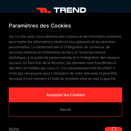
fabriqués à partir de tissus durables et résistants,
garantissant une longue durée de vie. Ils sont
disponibles en différentes tailles et peuvent être
+90 532 646 60 58
Paramètres des Cookies
adaptés à un usage intérieur ou extérieur. Ces
(212) 475 28 00
Sur ce site web, nous utilisons des cookies et des fonctions similaires
drapeaux contribuent à promouvoir l’identité du
+90 532 577 60 57
pour traiter les informations relatives aux appareils et les données
Somaliland lors des événements nationaux et
personnelles. Le traitement sert à l'intégration de contenus, de
bilgi@trendbayrak.com
services externes et d'éléments de tiers, à l'analyse/mesure
internationaux, tout en mettant en valeur la
Uğur Mumcu Mah. Eski Edirne Asfaltı
statistique, à la publicité personnalisée et à l'intégration des réseaux
symbolique de son indépendance.
sociaux. En fonction de la fonction, les données sont transférées à
Cad. No : 554-556 İç Kapı NO: 1
des tiers et traitées par ceux-ci. Ce consentement est facultatif, il
Approvisionnement en
n'est pas nécessaire pour l'utilisation de notre site web et peut être
SULTANGAZİ /İSTANBUL
révoqué à tout moment à l'aide du symbole situé en bas à gauche.
Drapeaux du Somaliland
Accepter les Cookies
par Trend Bayrak
Sauvé
Trend Bayrak est spécialisée dans la production et
© Copyrighted 2026 by
Trend Bayrak
la distribution de drapeaux du Somaliland de haute
RGPD
|
RGPD