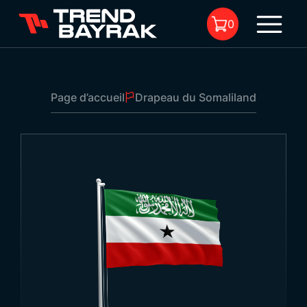
0
Page d’accueil
Drapeau du Somaliland
Il n'y a aucun produit dans le
panier.
Drapeau du Somaliland
Dimensions:
-
Type de tissu et
-
1
impression: