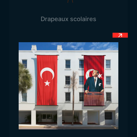
a de dieu qu’Allah, et Mohammed est le messager
d’Allah »). Au centre de la bande blanche figure
Drapeaux scolaires
une étoile noire à cinq branches. Le vert symbolise
la paix, la fertilité et la foi islamique ; le blanc
représente la pureté et la justice ; et le rouge
évoque le sang versé pour la liberté. L’étoile noire
incarne la souveraineté, l’unité et la liberté du
peuple du Somaliland. Ce drapeau est ainsi le
symbole du courage, de la foi et de la volonté
d’autodétermination de la population.
Dimensions du Drapeau du
Somaliland
Les dimensions officielles du drapeau du
Somaliland respectent un rapport de 2:3 entre la