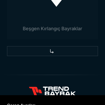
Satışı
Somaliland bayrağı, çeşitli etkinlikler ve özel
organizasyonlar için toptan satışta talep
edilmektedir. Büyük çaplı etkinliklerde, kültürel
Beşgen Kırlangıç Bayraklar
festivallerde veya uluslararası organizasyonlarda,
bu bayrağın kullanımı yaygındır. Toptan Somaliland
bayrağı satışında, bayrakların kaliteli kumaşlardan
üretilmesi, uzun ömürlü ve dayanıklı olmalarını
sağlar. Farklı boyut ve renk seçenekleriyle
üretilebilen bayraklar, iç mekan ve dış mekan
kullanımı için uygun olur. Toptan alımlar, hem ulusal
hem de uluslararası pazarda, Somaliland
bayrağının tanıtılmasına katkı sağlar ve büyük
etkinliklerde kullanıma sunulabilir.
+90 532 646 60 58
Trend Bayrak Somaliland