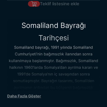
Teklif listesine ekle
Somaliland Bayrağı
Tarihçesi
Somaliland bayrağı, 1991 yılında Somaliland
Cumhuriyeti’nin bağımsızlık ilanından sonra
kullanılmaya başlanmıştır. Bağımsızlık, Somaliland
halkının 1960’larda Somalya’dan ayrılma kararı ve
1991’de Somalya’nın iç savaşından sonra
somutlaşmıştır. Bayrağın tasarımı, Somali’den
ayrılmanın ardından bu bölgenin bağımsızlık
simgesi olarak halk arasında kabul edilmiştir.
Daha Fazla Göster
Bayrağın şekli ve renkleri, Somali’den ayrılma