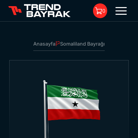
0
Anasayfa
Somaliland Bayrağı
Sepette Ürün Bulunmuyor.
Somaliland Bayrağı
1
Ebat:
-
Kumaş Tipi Ve Baskı:
-