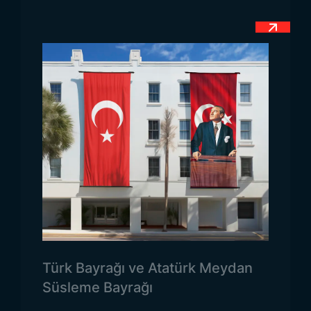
Somaliland Bayrağı Ölçüleri
Somaliland bayrağının resmi ölçüleri, bayrağın
doğru bir şekilde tasarlanıp sergilenebilmesi için
belirlenmiştir. Bayrağın boyutları genellikle 2:3
oranına sahiptir, yani genişlik uzunluğunun iki
katıdır. Bayrağın en belirgin bölümü olan üç renkli
yatay şeritlerin her biri eşit genişliktedir. Bu oranlar,
bayrağın estetik ve simgesel anlamını bozmadan,
doğru şekilde görsel olarak sergilenmesine olanak
tanır. Ayrıca bayrağın çeşitli boyutları, iç
mekanlarda ve dış mekanlarda kullanım için uygun
hale getirilebilir.
Türk Bayrağı ve Atatürk Meydan
Somaliland Bayrağı
Süsleme Bayrağı