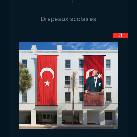
l’autre est orange. Ces deux bandes représentent
environ deux cinquièmes du drapeau. La partie
Drapeaux scolaires
droite est de couleur bordeaux. Dans chaque coin
de cette section bordeaux se trouve une feuille de
figuier sacré, symbole du bouddhisme. Au centre,
un lion doré tenant un sabre est représenté. Tout le
contour du drapeau est encadré d’une bordure
jaune. Le lion, élément central du drapeau, est un
symbole ancien et puissant de l’identité du pays.
Le lion tenant un sabre est un symbole ancien de
bravoure et de noblesse. Dans le drapeau sri-
lankais, il représente la force et la souveraineté du
pays. Le jaune symbolise le bouddhisme et le
souhait de longévité et de paix des croyants. Le
sabre, tenu par le lion, évoque la puissance et
l’autorité. Les quatre feuilles de figuier aux coins