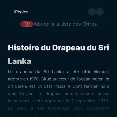
1
Règles
-
+
Ajouter à la Liste des Offres
Histoire du Drapeau du Sri
Lanka
Le drapeau du Sri Lanka a été officiellement
adopté en 1978. Situé au cœur de l’océan Indien, le
Sri Lanka est un État insulaire dont l’ancien nom
était Ceylan. Le drapeau actuel, encore utilisé
aujourd’hui, a été approuvé le 7 septembre 1978.
Le pays a été longtemps sous domination
britannique avant d’obtenir son indépendance en