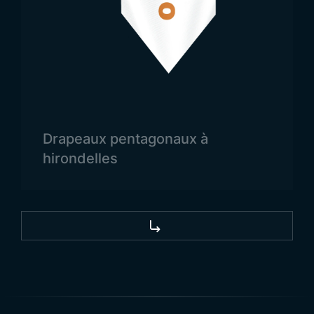
propose la fabrication de drapeaux de toutes
tailles sur demande, adaptés à chaque besoin et
usage.
Domaines d’Utilisation du
Drapeau du Sri Lanka
Le drapeau est un symbole national essentiel pour
Drapeaux pentagonaux à
chaque pays, et le Sri Lanka ne fait pas exception.
hirondelles
Il est utilisé pour représenter le pays dans divers
contextes officiels et culturels. Parmi les types de
drapeaux les plus courants figurent les drapeaux
de mât, de bureau, les oriflammes, les drapeaux
d’État et les drapeaux de table. Chacun est conçu
pour un usage spécifique selon les événements et
les besoins institutionnels.