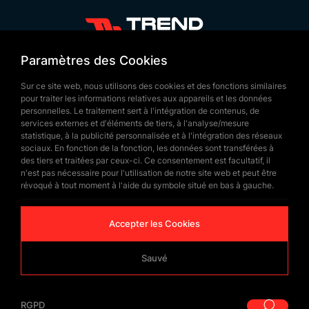
Histoire du Drapeau du Sri
Lanka
+90 532 646 60 58
Paramètres des Cookies
Le drapeau du Sri Lanka actuel diffère de ceux
(212) 475 28 00
Sur ce site web, nous utilisons des cookies et des fonctions similaires
utilisés avant l’indépendance, acquise en 1948. Le
+90 532 577 60 57
pour traiter les informations relatives aux appareils et les données
modèle moderne a été adopté en 1972 et
personnelles. Le traitement sert à l'intégration de contenus, de
bilgi@trendbayrak.com
services externes et d'éléments de tiers, à l'analyse/mesure
symbolise depuis lors la souveraineté nationale.
Uğur Mumcu Mah. Eski Edirne Asfaltı
statistique, à la publicité personnalisée et à l'intégration des réseaux
Son design reflète le patrimoine culturel et la
sociaux. En fonction de la fonction, les données sont transférées à
Cad. No : 554-556 İç Kapı NO: 1
des tiers et traitées par ceux-ci. Ce consentement est facultatif, il
diversité ethnique du pays. Les couleurs et
n'est pas nécessaire pour l'utilisation de notre site web et peut être
SULTANGAZİ /İSTANBUL
symboles du drapeau expriment les valeurs
révoqué à tout moment à l'aide du symbole situé en bas à gauche.
traditionnelles, la richesse historique et l’unité du
Accepter les Cookies
peuple sri-lankais.
Signification du Drapeau
Sauvé
du Sri Lanka
© Copyrighted 2026 by
Trend Bayrak
RGPD
|
RGPD