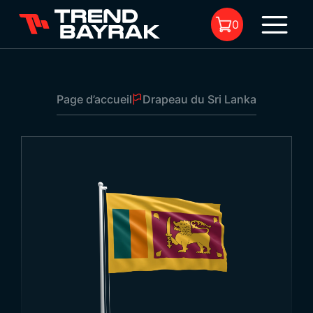
0
Page d’accueil
Drapeau du Sri Lanka
Il n'y a aucun produit dans le
panier.
Drapeau du Sri Lanka
Dimensions:
-
Type de tissu et
-
1
impression: