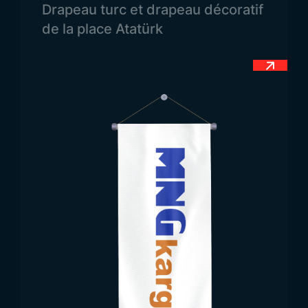
Drapeau turc et drapeau décoratif
de la partie bordeaux rappellent l’arbre sous lequel
de la place Atatürk
Bouddha a atteint l’illumination. La bande verte
représente la minorité musulmane du pays, tandis
que la bande orange symbolise la communauté
hindoue. Ainsi, le drapeau reflète l’unité et la
diversité religieuse du Sri Lanka.
Dimensions du Drapeau
du Sri Lanka
Il n’existe pas de restriction spécifique quant aux
dimensions du drapeau sri-lankais. Cependant, des
tailles standards sont établies selon le type
d’utilisation : les drapeaux de mât sont plus
grands, ceux de bureau de taille moyenne et les
drapeaux de table plus petits. Notre entreprise