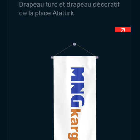
Drapeau turc et drapeau décoratif
ces trois couleurs, la Syrie rend hommage aux
de la place Atatürk
grandes civilisations arabes du passé et à son
identité religieuse et culturelle. Au centre de la
bande blanche figurent deux étoiles vertes à cinq
branches, symbolisant l’unité du peuple syrien et la
Ligue arabe. Dans le drapeau utilisé par l’Armée
syrienne libre, une troisième étoile a été ajoutée —
c’est la seule différence entre les deux versions.
Dimensions du Drapeau
de la Syrie
Comme pour la plupart des pays, le drapeau
syrien respecte des proportions officielles fixes
afin d’éviter toute variation d’un modèle à l’autre.
Les entreprises de fabrication de drapeaux doivent