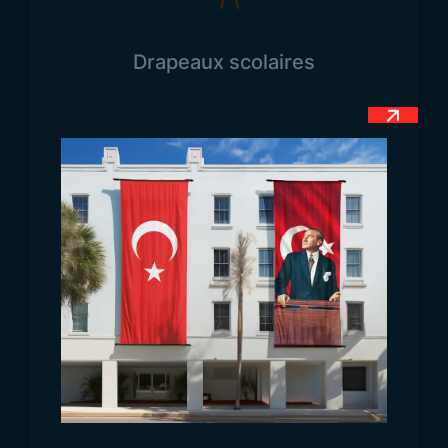
à son drapeau, symbole de sa nation et de son
histoire. Le drapeau syrien n’échappe pas à cette
Drapeaux scolaires
règle et porte des valeurs précises. Il est composé
de trois bandes horizontales de couleurs
différentes : rouge, blanc et noir. Ces couleurs sont
les couleurs panarabes, également présentes sur la
plupart des drapeaux des pays arabes. Elles sont
disposées horizontalement de haut en bas.
La couleur noire représente les guerres menées
par le pays et fait référence à la bannière du
califat abbasside, symbole historique majeur du
monde arabe. Le blanc, quant à lui, symbolise la
paix, la pureté du peuple et rappelle la dynastie
omeyyade, l’un des plus puissants États arabes de
l’histoire. Enfin, le vert représente la dynastie
fatimide et, plus largement, l’islam. En combinant