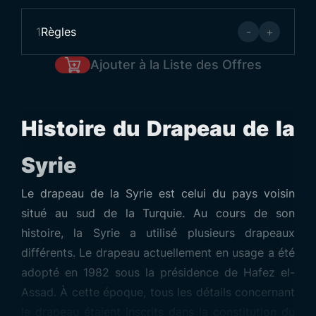
1
Règles
-
+
Ajouter à la Liste des Offres
Histoire du Drapeau de la
Syrie
Le drapeau de la Syrie est celui du pays voisin
situé au sud de la Turquie. Au cours de son
histoire, la Syrie a utilisé plusieurs drapeaux
différents. Le drapeau actuellement en usage a été
adopté en 1982 sous la présidence de Hafez el-
Assad. À cette époque, tous les détails concernant
le drapeau étaient inscrits dans la constitution du