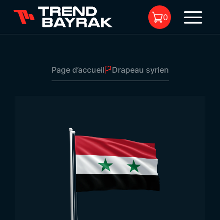
0
Page d’accueil
Drapeau syrien
Il n'y a aucun produit dans le
panier.
Drapeau syrien
Dimensions:
-
Type de tissu et
-
1
impression: