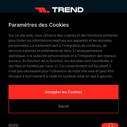
flotte principalement sur les palais présidentiels,
les bases militaires et les installations
+90 532 646 60 58
gouvernementales encore en activité.
Paramètres des Cookies
(212) 475 28 00
Vente en Gros de Drapeaux
Sur ce site web, nous utilisons des cookies et des fonctions similaires
+90 532 577 60 57
pour traiter les informations relatives aux appareils et les données
personnelles. Le traitement sert à l'intégration de contenus, de
de la Syrie
bilgi@trendbayrak.com
services externes et d'éléments de tiers, à l'analyse/mesure
Uğur Mumcu Mah. Eski Edirne Asfaltı
statistique, à la publicité personnalisée et à l'intégration des réseaux
La vente en gros de drapeaux syriens est
sociaux. En fonction de la fonction, les données sont transférées à
Cad. No : 554-556 İç Kapı NO: 1
des tiers et traitées par ceux-ci. Ce consentement est facultatif, il
essentielle pour les grandes organisations et les
n'est pas nécessaire pour l'utilisation de notre site web et peut être
SULTANGAZİ /İSTANBUL
événements nécessitant un grand nombre de
révoqué à tout moment à l'aide du symbole situé en bas à gauche.
drapeaux. Ce service permet d’obtenir rapidement
Accepter les Cookies
et à prix avantageux des produits de qualité. Les
drapeaux de la Syrie sont utilisés lors
Sauvé
d’événements culturels, dans les institutions
publiques ou au sein de communautés arabes à
© Copyrighted 2026 by
Trend Bayrak
RGPD
travers le monde. Fabriqués à partir de tissus
|
RGPD