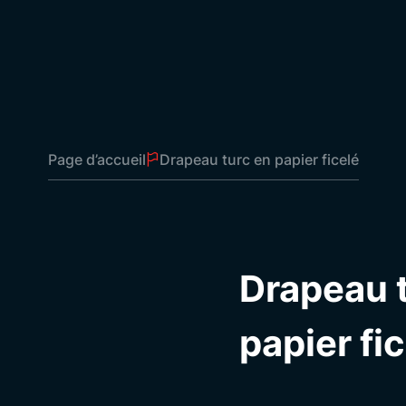
Drapeaux de Station-Service
Envoyer Drapeaux
Drapeaux de Bureau
Drapeaux de Table
Drapeaux Hirondelle
Drapeaux de Voile
Page d’accueil
Drapeau turc en papier ficelé
Rollup
Drapeaux à Bâton
Il n'y a
Fanions de Présentation
Drapeaux en Ligne sur Corde
Store
Drapeau 
Affiches Publicitaires
Drapeaux de Décoration de Place
Fanions Scolaires
papier fi
Affiches d’Atatürk
Drapeaux Turcs
Drapeaux Nationaux