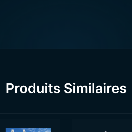
rement sur la corde, facilitant l’installation et offrant un 
ent être produites.
Les dimensions des guirlandes de drap
reté permet un transport et un stockage aisés.
sation des Guirlandes de Drapea
cs en papier en gros
sont des produits décoratifs polyvale
Produits Similaires
 ambiance festive lors de la Fête de la République, du 23 a
 du 19 mai Journée de Commémoration d’Atatürk, de la Jeun
ls, contribuant à l’esprit national. Lors de mariages, fiançai
apeau turc revêt également une importance traditionnelle.
bâtiments publics, elles ajoutent une touche nationale tant à 
prit communautaire. Dans les foires, festivals ou concerts en