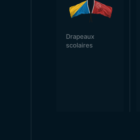
et apportent une atmosphère pat
utiliser comme décoration lors d
Qualité du Fabric
Drapeaux
Drapeaux Turcs e
scolaires
Le fabricant de guirlandes de d
formes pour répondre aux besoi
parmi les options les plus utilisé
intérieur.
Le
modèle en queue d’hirondel
Des options sur mesure sont éga
dans les écoles. Les
drapeaux tu
modèles offre des solutions adap
Avantages de l’A