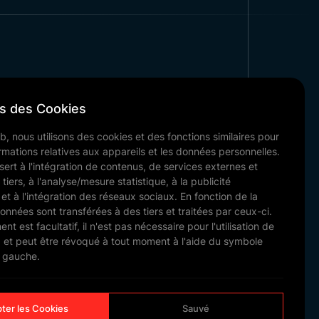
utilisation du papier permet un
 La disposition sur corde
ort et le stockage.
Les prix des
 Papier : Trend
s des Cookies
Institutionnel
b, nous utilisons des cookies et des fonctions similaires pour
Nos Références
formations relatives aux appareils et les données personnelles.
adopte une approche centrée sur
Actualités & Blog
sert à l'intégration de contenus, de services externes et
Communication
tiers, à l'analyse/mesure statistique, à la publicité
et à l'intégration des réseaux sociaux. En fonction de la
Nos Documents
données sont transférées à des tiers et traitées par ceux-ci.
us les besoins.
t est facultatif, il n'est pas nécessaire pour l'utilisation de
ité des couleurs.
b et peut être révoqué à tout moment à l'aide du symbole
té, solutions économiques.
à gauche.
FAIRE GLISSER
elle des commandes.
ats en gros, contactez Trend
ter les Cookies
Sauvé