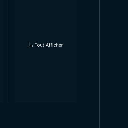
asins peuvent également les
ients.
andes de
Tout Afficher
ts de différentes tailles et
es dimensions précises et figure
at, idéal pour les usages en
nt un effet décoratif élégant.
ont particulièrement populaires
urs vives. La large gamme de
 Turcs en Papier