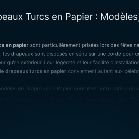
eaux Turcs en Papier : Modèles,
Drapeau tu
cs en papier
sont particulièrement prisées lors des fêtes na
les drapeaux sont disposés en série sur une corde pour un r
Conseil:
-
ur qu’en extérieur. Leur légèreté et leur facilité d’installati
de drapeaux turcs en papier
conviennent autant aux célébra
modèles de
Drapeaux en Papier
, consultez notre catégorie 
téristiques des Guirlandes de D
rapeaux turcs en papier
se distinguent par leur esthétique e
ité, assurant durabilité et longue vie. Les couleurs, notamm