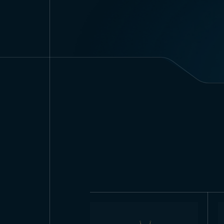
vives et résistantes.
Les drapeaux sont espacés réguliè
besoins, différentes tailles peuv
petit au grand format. Leur légè
Domaines d’Utili
Papier en Gros
Les guirlandes de drapeaux tur
contextes.
Elles sont idéales pour créer une
Souveraineté et des Enfants, ou
rues, écoles et bâtiments officie
circoncision, l’utilisation du dr
Dans les écoles, municipalités et 
disposition en série renforce l’es