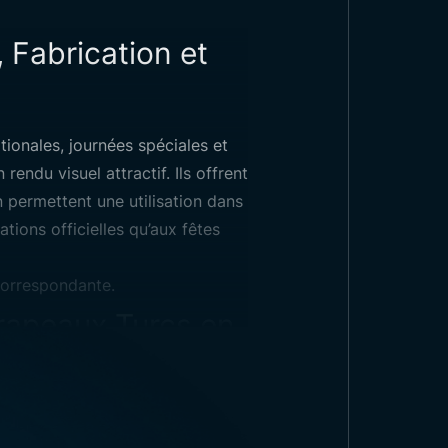
 Fabrication et
rc en papier ficelé
tionales, journées spéciales et
endu visuel attractif. Ils offrent
1
Dimensions:
-
on permettent une utilisation dans
tions officielles qu’aux fêtes
correspondante.
rapeaux Turcs en
t leur fonctionnalité. Ils sont
ent le rouge et le blanc, restent