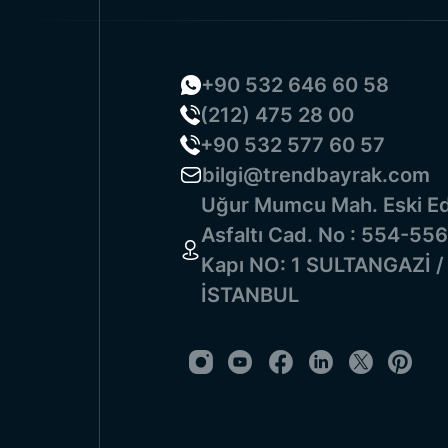
L’achat de guirlandes de drapea
avantage en termes de coût et co
simplifie considérablement l’insta
+90 532 646 60 58
guirlandes de drapeaux turcs e
(212) 475 28 00
Fournisseurs de G
+90 532 577 60 57
bilgi@trendbayrak.com
Bayrak
Uğur Mumcu Mah. Eski Ed
Trend Bayrak figure parmi les
fo
Asfaltı Cad. No : 554-556
la qualité et la satisfaction clie
Kapı NO: 1 SULTANGAZİ /
Haute Capacité de Production : P
İSTANBUL
Possibilités de Personnalisation 
Matériaux de Qualité : Utilisatio
Avantages pour l’Achat en Gros :
Livraison Rapide : Processus de 
Pour répondre à tous vos besoi
Bayrak.