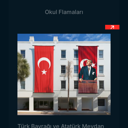
kolay bir kurulum ve estetik bir görünüm sağlar.
Okul Flamaları
İhtiyaca göre farklı boyutlarda üretim yapılabilir.
Dizili kağıt Türk bayrağı ölçüleri
skalasında
küçükten büyüğe çeşitli ebatlar mevcuttur. Hafif
yapısıyla kolayca taşınabilir ve depolanabilir.
Toptan Dizili Kağıt Türk
Bayrağı Kullanım Alanları
Toptan dizili kağıt Türk bayrağı
çok sayıda
ortamda kullanılabilen çok yönlü dekoratif
ürünlerdir. Dolayısıyla ürünler pek çok farklı alanda
kullanılabilir.
Cumhuriyet Bayramı, 23 Nisan Ulusal Egemenlik ve
Çocuk Bayramı, 19 Mayıs Atatürk’ü Anma, Gençlik
ve Spor Bayramı gibi milli bayramlarda büyük
Türk Bayrağı ve Atatürk Meydan