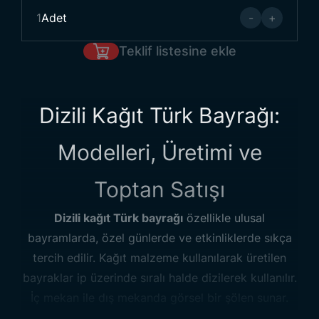
1
Adet
-
+
Teklif listesine ekle
Dizili Kağıt Türk Bayrağı:
Modelleri, Üretimi ve
Toptan Satışı
Dizili kağıt Türk bayrağı
özellikle ulusal
bayramlarda, özel günlerde ve etkinliklerde sıkça
tercih edilir. Kağıt malzeme kullanılarak üretilen
bayraklar ip üzerinde sıralı halde dizilerek kullanılır.
İç mekan ile dış mekanda görsel bir şölen sunar.
Hafif yapısı ve kolay kurulumu sayesinde çeşitli