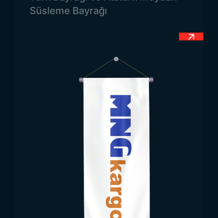
coşku yaratmak için ideal dekoratif bir çözümdür.
Süsleme Bayrağı
Etkinlik alanları, sokaklar, okul binaları ve resmi
kurumlar bu bayraklarla süslenerek ulusal coşkuya
katkı sağlar. Düğün, nişan veya sünnet törenleri
gibi özel organizasyonlarda da Türk bayrağı
kullanımı geleneksel bir önem taşır.
Okul, belediye ve kamu binalarında hem iç hem de
dış mekanlarda kullanılarak kuruma millî bir hava
katabilir. Bayrakların sıralı görünümü topluluk
ruhunu güçlendiren bir etki yaratır. Fuar alanlarında,
festival etkinliklerinde veya açık hava
konserlerinde atmosferi renklendirip etkinlik
alanlarına milli bir coşku kazandırır. Kafeler,
restoranlar, alışveriş merkezleri ve mağazalar gibi
işletmelerde de özel günlerde dekoratif olarak
kullanılabilir. Bu sayede işletmeler ulusal