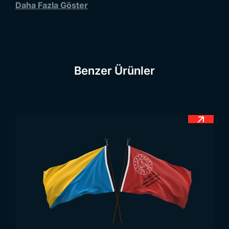
Daha Fazla Göster
alanlarda rahatlıkla uygulanabilir.
Dizili kağıt Türk
bayrakları
hem resmi hem de kişisel kutlamalarda
geniş bir kullanım alanına sahiptir.
Tüm
Kağıt Bayraklar
için ilgili kategorimize göz
Benzer Ürünler
atabilirsiniz.
Dizili Kağıt Türk Bayrağı
Modelleri ve Özellikleri
Dizili kağıt Türk bayrağı modelleri
hem estetik
hem de işlevsel özellikleriyle öne çıkar. Yüksek
kaliteli kağıt kullanılarak üretilir. Bu sayede daha
dayanıklı ve uzun ömürlüdür. Parlak ve dayanıklı
renklere sahip olup özellikle kırmızı-beyaz
tonlarının canlı kalması sağlanır.
Bayraklar belirli aralıklarla ip üzerine dizilir. Bu da