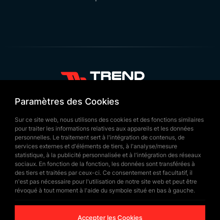
+90 532 646 60 58
Paramètres des Cookies
(212) 475 28 00
Sur ce site web, nous utilisons des cookies et des fonctions similaires
+90 532 577 60 57
pour traiter les informations relatives aux appareils et les données
personnelles. Le traitement sert à l'intégration de contenus, de
bilgi@trendbayrak.com
services externes et d'éléments de tiers, à l'analyse/mesure
Uğur Mumcu Mah. Eski Edirne Asfaltı
statistique, à la publicité personnalisée et à l'intégration des réseaux
sociaux. En fonction de la fonction, les données sont transférées à
Cad. No : 554-556 İç Kapı NO: 1
des tiers et traitées par ceux-ci. Ce consentement est facultatif, il
n'est pas nécessaire pour l'utilisation de notre site web et peut être
SULTANGAZİ /İSTANBUL
révoqué à tout moment à l'aide du symbole situé en bas à gauche.
Accepter les Cookies