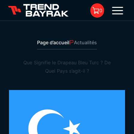
0
Page d’accueil
Actualités
Il n'y a aucun produit dans le
panier.
Que Signifie le Drapeau Bleu Turc ? De
Quel Pays s’agit-il ?
Que Signifie le Drapeau Bleu Turc ? De Quel Pays
s’agit-il ?
1