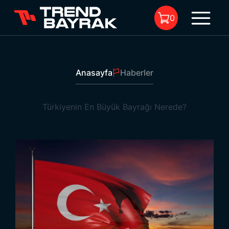
0
Anasayfa
Haberler
Sepette Ürün Bulunmuyor.
Türkiyenin En Büyük Bayrağı Nerede?
Türkiyenin En Büyük Bayrağı Nerede?
1