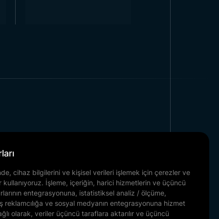
a önem verir. Her model uzun
er kullanılarak dış mekan
umlar için büyük miktarda bayrak
yan firma müşteri taleplerine
 her türlü talep ve öneriye hızlı
 ön planda tutar. Kaliteli
i karşılar.
Kurumsal
ları
. Bütün
Bayrak Direği
modelleri
Referanslarımız
e, cihaz bilgilerini ve kişisel verileri işlemek için çerezler ve
Haber & Blog
r kullanıyoruz. İşleme, içeriğin, harici hizmetlerin ve üçüncü
İletişim
urlarının entegrasyonuna, istatistiksel analiz / ölçüme,
lmiş reklamcılığa ve sosyal medyanın entegrasyonuna hizmet
Belgelerimiz
ağlı olarak, veriler üçüncü taraflara aktarılır ve üçüncü