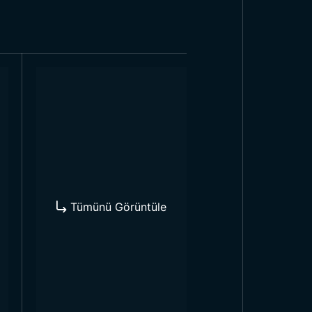
rde kullanılarak firmaların ve
ara monte etmek alanın verimli
e kampanyaların tanıtımında
anılır.
ları
irir. Ürünler farklı tasarımlarda
ullanılır. Genellikle çok sayıda
mesi için tasarlanmıştır. Bu
 anda sergilemek isteyen kurumlar
Tümünü Görüntüle
rımlar genellikle daha geleneksel
er iki tasarımda da kaliteli
için çeşitli avantajlar vadeder.