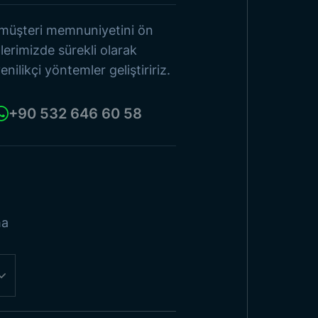
 müşteri memnuniyetini ön
Ürünlere Göz At
lerimizde sürekli olarak
enilikçi yöntemler geliştiririz.
+90 532 646 60 58
ma