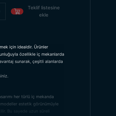
Teklif listesine
ekle
mek için idealdir. Ürünler
unluğuyla özellikle iç mekanlarda
vantaj sunarak, çeşitli alanlarda
iniz.
asarımı her türlü iç mekanda
var Tipi Bayrak
modeller estetik görünümüyle
lir. Bu sayede uzun süreli