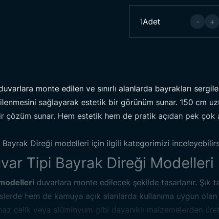
1
Adet
-
+
uvarlara monte edilen ve sınırlı alanlarda bayrakları sergile
ilenmesini sağlayarak estetik bir görünüm sunar. 150 cm uz
i bir çözüm sunar. Hem estetik hem de pratik açıdan pek çok a
m
Bayrak Direği
modelleri için ilgili kategorimizi inceleyebilirs
var Tipi Bayrak Direği Modelleri
 modelleri
duvarlara monte edilecek şekilde tasarlanır. Şık t
150 cm Du
lerde hem de kamuya açık alanlarda kullanıma uygun olan 
az çelik veya alüminyum gibi dayanıklı malzemelerden üreti