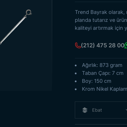
Eski Türk Devletleri
Bayrak Direkleri
Trend Bayrak olarak,
Deniz Flamaları
planda tutarız ve ürün
Kağıt Bayraklar
kaliteyi artırmak için y
Tüm Ürünleri Gör
(212) 475 28 00
Ağırlık: 873 gram
Taban Çapı: 7 cm
Boy: 150 cm
Krom Nikel Kapla