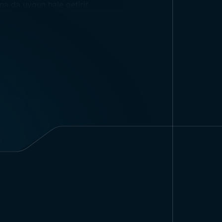
a da uygun hale getirir.
varınıza montelenmesi gereken
rahatlıkla yapılabilir.
150 cm
1
da kullanmak için idealdir. Hem
lanları ya da oteller gibi yerlerde
rması profesyonel bir görünüm
ve düzenli bir görünüm oluşturur.
lanları
ir çözüm sunar. Ofislerde
in iç mekanlarında sıklıkla
ar. Belediyeler, devlet daireleri
ürk Bayrağı hem de diğer sembolik
. Bu direkler otelin kurumsal