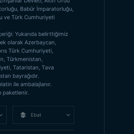
zmşahlar Devleti, Altın Ordu
torluğu, Babür İmparatorluğu,
u ve Türk Cumhuriyeti
çeriği: Yukarıda belirttiğimiz
e ek olarak Azerbaycan,
rıs Türk Cumhuriyeti,
an, Türkmenistan,
eti, Tataristan, Tava
stan bayrağıdır.
latin ile ambalajlanır.
 paketlenir.