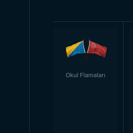
bayraklarında görülen koyu yeşil
ülkenin Türk ve İslam kimliğine 
Bayrak üzerinden bulunan hilal
Devleti’nden kalma bir gelenekt
vardır.
Azerbaycan Bayra
Firmamız
Azerbaycan bayrağı
i
bağlı kalarak üretim yapmaz. Çü
Okul Flamaları
etkinliklerinde kullanılacak bir
ebatta bir bayrak, bu tip bir 
düşmesine neden olabilir. Firma
yanında üretilen bayrak ebatları
içerisinde üretilir ve teslim edilir.
Azerbaycan Bayra