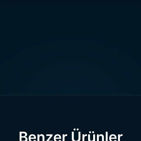
çin ilgili kategorimizi inceleyebilirsiniz.
ğı Tarihçesi
cumhuriyetlerden biri olan Azerbaycan’ın kullanmış old
can’da da bayrak büyük bir öneme sahiptir. Bağımsızlığın 
ılan
Azerbaycan bayrağı
resmi olarak 1918 yılında kullanılm
, 1991 yılında ise resmi olarak boyutları ve şekli tam 
can halkı arasında üç renkli bayrak olarak da adlandırılmakt
ağı Anlamı
akların her birinin aynı önem ve anlamı vardır. Genellikle ül
özdeşleştirilen ve tüm dünyaya karşı ülke adına birtakım mes
ından da bu durum geçerlidir. Yeşil, kırmızı ve mavi şeritl
 yıldızdan oluşan bu bayrak, her detayında farklı bir anlam 
Benzer Ürünler
ış olduğu renklerden birisidir ve genellikle gök ile özdeşleştir
yer alan mavi renk de Türklüğün ifadesi olarak kullanılmakt