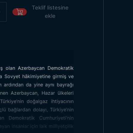
Teklif listesine
ekle
muş olan Azerbaycan Demokratik
an Bayrağı
ra Sovyet hâkimiyetine girmiş ve
ın ardından da yine aynı bayrağı
nen Azerbaycan, Hazar ülkeleri
1
Ebat:
-
ürkiye’nin doğalgaz ihtiyacının
lü bağlardan dolayı, Türkiye’nin
n Demokratik Cumhuriyeti’nin
an insanlar için laik milliyetçilik