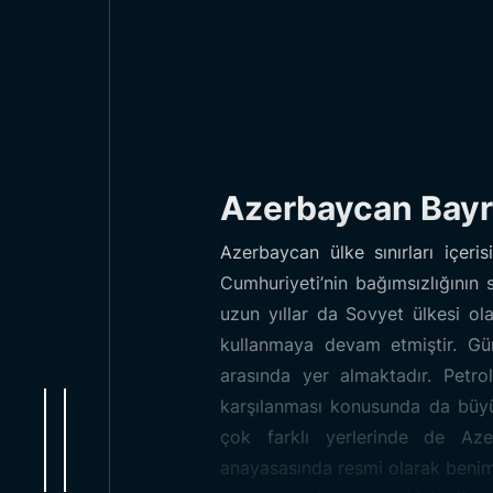
Azerbaycan Bayr
Azerbaycan ülke sınırları içeri
Cumhuriyeti’nin bağımsızlığının
uzun yıllar da Sovyet ülkesi ol
kullanmaya devam etmiştir. Gü
arasında yer almaktadır. Petro
karşılanması konusunda da büyük
çok farklı yerlerinde de Az
anayasasında resmi olarak benim