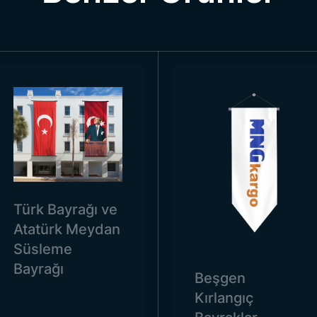
 renk ise İslam’ı temsil eden bir renktir. Mavi ve yeşil re
vurgu yapmaktadır. Kırmızı renk ise bilim, teknik ve medeniy
 hem Türklerin ve hem de Müslümanların kullandıkları bi
ir. Ancak
Azerbaycan bayrağı
üzerinde bulunan 8 köşeli yıl
ğı Ölçüleri
çin son derece kısa bir zamanda üretebilme kabiliyetine sahi
nkü tek bir ölçüde üretilen bayrakların kullanımı her alan
 bayrak, aynı şekilde eve asılabilirken, bir organizasyonda
Türk Bayrağı ve
organizasyonlarda oldukça küçük kalacaktır. Bu durum i
Atatürk Meydan
mız birçok ebatta bayrak üretmekte onları siz değerli mü
Süsleme
nın dışında siz değerli müşterilerimizin talebi üzerine özel
Bayrağı
Beşgen
ğı Kullanım Alanları
Kırlangıç