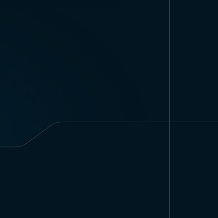
uğu bayraktır. Tüm Türk dünyası
sembolü olarak kabul edilen ve bu
aya başlanmıştır. Bu tarihten beri
olarak belirlenmiş ve kurallara
adır.
kelerin bağımsızlığını ve birliğini
ajları veren sembol ve renklerden
erden oluşan zeminin üzerinde yer
barındırmaktadır. Mavi renk, Türk
ilir.
adır. Genellikle İslam ülkelerinin