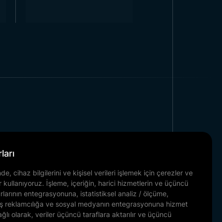
erde kullanılmaktadır. Özellikle
ı konusunda verilen bir mesajdır.
erilmektedir.
Azerbaycan bayrağı
 geniş ve genellikle ciddi yerler
er: Trend Bayrak
r konumdadır. Toptan bayrak
estetik ürünler sunar. Bayrak
 canlı renklere sahip olmasını
Kurumsal
ları
hizmetleri sunar. Azerbaycan
Referanslarımız
erde sipariş edilebilir. Özel
e, cihaz bilgilerini ve kişisel verileri işlemek için çerezler ve
Haber & Blog
r kullanıyoruz. İşleme, içeriğin, harici hizmetlerin ve üçüncü
r her türlü kullanım için
İletişim
urlarının entegrasyonuna, istatistiksel analiz / ölçüme,
lmiş reklamcılığa ve sosyal medyanın entegrasyonuna hizmet
Belgelerimiz
 müşteriler için en güvenilir
ağlı olarak, veriler üçüncü taraflara aktarılır ve üçüncü