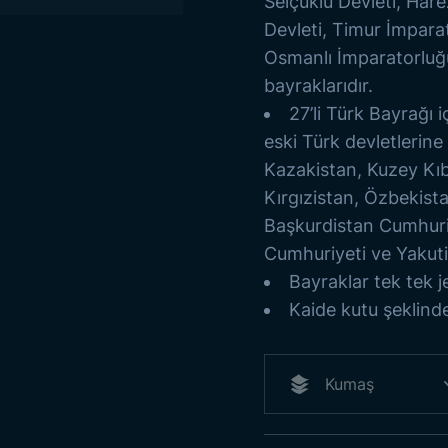
Selçuklu Devleti, Hare
Devleti, Timur İmpara
Osmanlı İmparatorluğ
bayraklarıdır.
27’li Türk Bayrağı i
eski Türk devletlerin
Kazakistan, Kuzey Kıb
Kırgızistan, Özbekist
Başkurdistan Cumhuriy
Cumhuriyeti ve Yakuti
Bayraklar tek tek je
Kaide kutu şeklinde