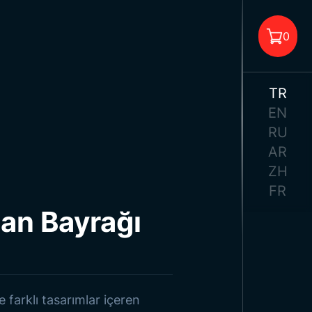
0
TR
EN
RU
AR
pette Ürün Bulunmuyor.
ZH
FR
an Bayrağı
arı
 farklı tasarımlar içeren