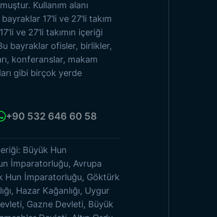
lmuştur. Kullanım alanı
ayraklar 17’li ve 27’li takım
Ürünlere Göz At
7’li ve 27’li takımın içeriği
Bu bayraklar ofisler, birlikler,
ları, konferanslar, makam
ları gibi birçok yerde
+90 532 646 60 58
içeriği: Büyük Hun
un İmparatorluğu, Avrupa
k Hun İmparatorluğu, Göktürk
lığı, Hazar Kağanlığı, Uygur
evleti, Gazne Devleti, Büyük