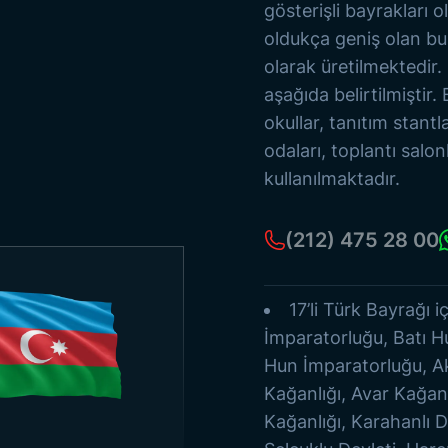
Eski Türk Devletleri
gösterişli bayrakları o
Bayrak Direkleri
oldukça geniş olan bu b
Deniz Flamaları
olarak üretilmektedir. 1
Kağıt Bayraklar
aşağıda belirtilmiştir. 
Tüm Ürünleri Gör
okullar, tanıtım stant
odaları, toplantı salon
kullanılmaktadır.
(212) 475 28 00
17’li Türk Bayrağı 
İmparatorluğu, Batı H
Hun İmparatorluğu, A
Kağanlığı, Avar Kağan
Kağanlığı, Karahanlı D