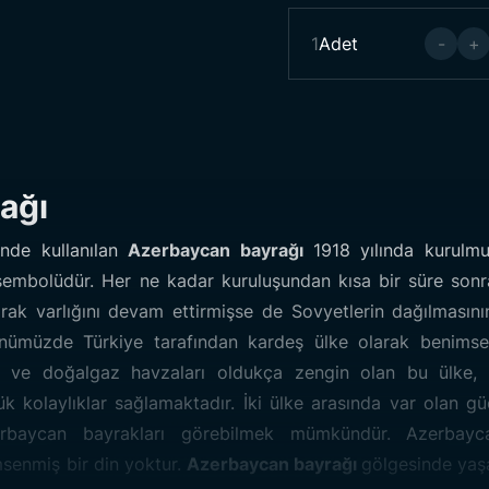
1
Adet
-
+
ağı
sinde kullanılan
Azerbaycan bayrağı
1918 yılında kurul
Azerbayc
 sembolüdür. Her ne kadar kuruluşundan kısa bir süre son
arak varlığını devam ettirmişse de Sovyetlerin dağılmasın
nümüzde Türkiye tarafından kardeş ülke olarak benimse
Kumaş:
-
l ve doğalgaz havzaları oldukça zengin olan bu ülke, T
 kolaylıklar sağlamaktadır. İki ülke arasında var olan güç
erbaycan bayrakları görebilmek mümkündür. Azerbayca
senmiş bir din yoktur.
Azerbaycan
bayrağı
gölgesinde yaşay