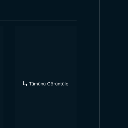
nklerin bir arada kullanılması bu
ette ilerlemeyi ifade etmektedir.
r semboldür. Yıldız ise Osmanlı
dızdaki her köşenin de bir anlamı
p olmakla beraber, tek bir ölçüye
da mümkün olmaz. Örneğin yürüyüş
 kullanılması mümkün değildir. Bu
Tümünü Görüntüle
se bir nevi organizasyona gölge
şterilerimize sunmaktadır. Bunun
 ebatlarda bayraklarda kısa zaman