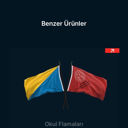
sembolize etmektedir. Ekvator bayraklarının yarısı
yassı bir biçimde olmak üzere altın sarısı renk ile
kaplıdır. Diğer yarısı ise sırası ile mavi ve kırmızı
Benzer Ürünler
renklerden meydan gelmektedir. Bayrak üzerinde
birde ülkenin arma işareti bulunur. Ekvador bayrağı
üzerinde bulunan altın sarısı renkler Ekvator
ülkesinin zenginliğini simgeleyen faktördür
Bayrağın tam ortasında da ülkenin sembolü olan
arma bulunur. Bu simge gücün ve cesaretin
simgesini üzerinde taşır. Üç renkten meydana
gelen bu bayrak Ekvator ile beraber Kolombiya ve
Venezuela’yı da temsil eder.
Ekvador Bayrağı Ölçüleri
Ekvator bayrağı veya diğer ülke bayraklarının
üzerlerinde bulunan sembol veya renkler hiçbir
Okul Flamaları
koşulda değiştirilemez. Özellikle bayrak zemini