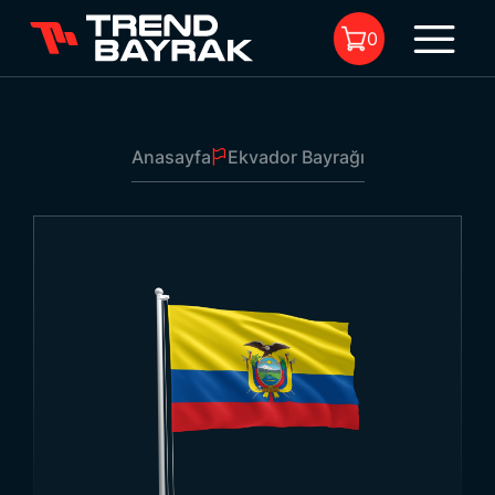
0
Anasayfa
Ekvador Bayrağı
Sepette Ürün Bulunmuyor.
Ekvador Bayrağı
1
Ebat:
-
Kumaş Tipi Ve Baskı:
-