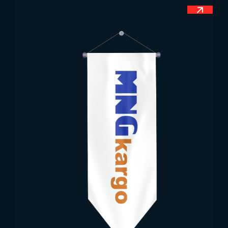
bağımsızlık sembolü tercih edilir. Bununla beraber
bayrak ve ülke aşkını yaşayan kişiler istediklerini
boyuttaki Ekvator bayrağı ve diğer bayraklarından
istedikleri miktarda alabilirler.
Tüm
Devlet Bayrakları
modelleri ve diğer
ihtiyaçlarınız için Trend Bayrak ile iletişime
geçebilirsiniz.
Google Haritalar ile Bizi Ziyaret Edin!