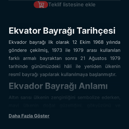
Teklif listesine ekle
Ekvator Bayrağı Tarihçesi
Ekvador bayrağı ilk olarak 12 Ekim 1968 yılında
göndere çekilmiş, 1973 ile 1979 arası kullanılan
farklı armalı bayraktan sonra 21 Ağustos 1979
tarihinde günümüzdeki hâli ile yeniden ülkenin
resmî bayrağı yapılarak kullanılmaya başlanmıştır.
Ekvador Bayrağı Anlamı
Altın sarısı ülkenin zenginliğini sembolize ederken,
mavi ülkenin doğal güzelliğini, gökyüzünü ve
okyanusu ifade etmektedir. Kırmızı renk ise
Daha Fazla Göster
özgürlüğü, bağımsızlığı ve bu uğurda dökülen kanı