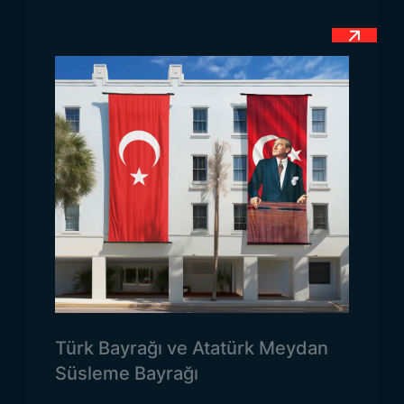
üzerine yerleştirilen sembollerin bayrak üzerinde
bulunan ölçüsü hiçbir koşulda değiştirilemez.
Renklerin uyumu ölçü miktarları dokunulmaz olup
hiçbir üretici tarafından farklılık yapılamaz.
Ekvador Bayrağı Kullanım
Alanları
Ekvator bayrakları bu yörenin halkı için oldukça
kutsal olup manevi değer taşıyan eşyalar
arasındadır. Bayraklar, belirli kurum veya
kuruluşlarda kullanılması için veya yine kurum
binalarının duvardan sarkıtmaları için ihtiyaç
duyulan en önemli etkenlerdendir. Bununla beraber
Türk Bayrağı ve Atatürk Meydan
ülkede meydana gelen bayram veya herhangi özel
Süsleme Bayrağı
günler için tercih edilen bayrak ile ülkenin