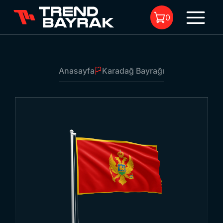
0
Anasayfa
Karadağ Bayrağı
Sepette Ürün Bulunmuyor.
Karadağ Bayrağı
1
Ebat:
-
Kumaş Tipi Ve Baskı:
-