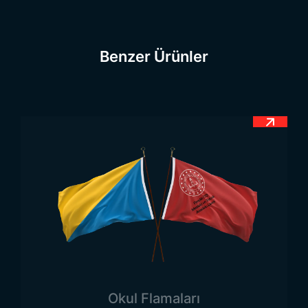
ülkeden farklı olarak bayrak ile ilgili çok sıkı
kanunlar getirmiştir. Bayrağın büyük bir öneme
sahip olduğu bu ülkede, Karadağ bayrağı anayasa
Benzer Ürünler
ile güvence altına alınmıştır.
Karadağ Bayrağı Anlamı
Yeni bir ülke olmasına rağmen Karadağ’da Karadağ
bayrağı üzerinden bir takım anlam yüklemeleri
yapmıştır. Bayraklara yüklenen anlamlar genellikle
ulusun birliğini sağlamak ve farklı devletlere karşı
bir mesaj vermek amacıyla başvurulan bir
yöntemdir. Bu ülkenin bayrağında da bazı mesajlar
yer almaktadır. Karadağ bayrağı zeminde tek
renkten oluşmaktadır ve bu renk de kırmızıdır. Ülke
bayrağında yer alan bu renk bir taraftan ülkenin
kararlılığına, diğer taraftan da uzun yıllar boyunca
Okul Flamaları
devam eden iç çatışmalarda hayatını kaybedenlere