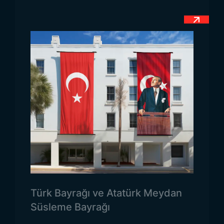
burgu yapılmaktadır. Ayrıca zeminde yer alan
kırmızı renk, sarı bir çerçeve ile de tamamen
kuşatılmıştır.
Çerçeveli bayraklar dünya genelinde çok fazla
görülen bir durum değildir. Karadağ bayrağı
üzerinde yer alan altın renkli çerçeve, bayrağın
değerini vurgulamaktadır. Hem hayatlarını
kaybeden savaşçıların hem de arma ile temsil
edilen Karadağ Krallığı’nın ülke açısından önemi bu
şekilde ifade edilmeye çalışmaktadır. Bayrağın tam
orta kısmında sarı renkli ve çift başlı bir kartal yer
almaktadır. Balkan ülkelerinde bu figür sıklıkla
görülmektedir. Ve bölgede yaşamış olan eski bir
Türk Bayrağı ve Atatürk Meydan
krallığın armasından esinlenerek bu şekil
Süsleme Bayrağı
kullanılmaktadır. Karadağ bayrağı üzerindeki bu
kartalın bir ayağında taşımakta olduğu bir taç,