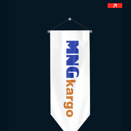
diğer ayağında ise haç vardır. Bu sembol ile
belirtilmek istenilen şey de hem dinin hem de
devletin Karadağ’ın koruması altında olduğudur.
Karadağ Bayrağı Ölçüleri
Tüm dünya bayraklarında olduğu gibi Karadağ
bayrağı için de anayasada belirlenmiş olan
standart bir ölçü vardır. Ülkelerin bayrakları için
standart bir ölçü belirlemelerinin temel nedeni, ülke
içerisinde var olan bayrakların tek bir biçimde
olmasıdır. Aksi halde bayraklarda şekil bozuklukları
ve çeşitlilik görülebilir. Karadağ, anayasasında
bayrağa en fazla yer veren ve en katı kurallara
sahip olan ülkelerden biridir. Karadağ bayrağı için
anayasada belirtilmiş oran 1:2’dir. Bu ülkenin
bayrağını üretecek olan üreticiler bu ölçüyü göz