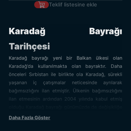
Teklif listesine ekle
Karadağ Bayrağı
Tarihçesi
Karadağ bayrağı yeni bir Balkan ülkesi olan
Karadağ’da kullanılmakta olan bayraktır. Daha
önceleri Sırbistan ile birlikte ola Karadağ, sürekli
yaşanan iç çatışmalar neticesinde ayrılarak
bağımsızlığını ilan etmiştir. Ülkenin bağımsızlığını
ilan etmesinin ardından 2004 yılında kabul etmiş
olduğu Karadağ bayrağı günümüzde de değişikliğe
uğramadan kullanılmaya devam etmektedir.
Daha Fazla Göster
Karadağ, dünyada bulunan diğer çok sayıdaki