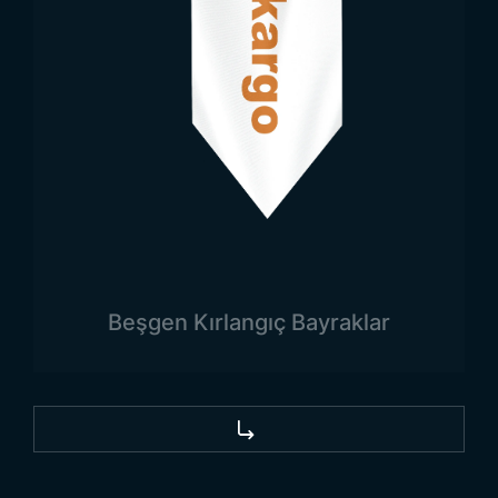
teknikleri kullanılarak bayrağa logolar veya yazılar
eklenebilir. Uzun ömürlü olabilmesi için dayanıklı
kumaşlar ve kaliteli işçilik tercih edilir. Özellikle dış
mekan koşullarına uygun olacak şekilde üretilir.
Kullanılacağı mekâna göre farklı boyutlarda
üretilebilir. Bu sayede her ortam için uygun
boyutlarda bayrak temin edilebilir.
Toptan Külah Makam
Bayrağı Satan Firmalar
Beşgen Kırlangıç Bayraklar
Trend Bayrak
külah makam bayrağı üretiminde
toptan satış avantajları sunar. Toptan alımlar
özellikle kurumsal firmalar ve devlet daireleri için
oldukça uygun fiyatlarla yapılabilir.
Külah makam
bayrağı fiyatları
toptan alımlarda daha avantajlı
olmaktadır. Kurumlar büyük çaplı alımlarda