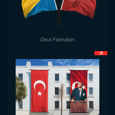
kumaşlardan üretilir. Şekil olarak konik bir yapıya
sahiptir. Trend Bayrak olarak bu noktada geniş bir
yelpaze sunar.
Standart külah makam bayrağı
en
yaygın tercih edilen modeldir. Kurumsal ofislerde
ve makam odalarında kullanılabilir. Genellikle sade
Okul Flamaları
ama etkili bir tasarıma sahiptir.
Krom direkli külah makam bayrağı
yüksek kaliteli
kumaşlar ve detaylı işçilikle üretilir. Lüks ofislerde,
devlet kurumlarında veya büyük organizasyonlarda
tercih edilir.
Gold direkli külah makam bayrağı
kurum logosu, renkleri veya isimleri ile
özelleştirilebilir. Şirketlerin imajını en iyi şekilde
yansıtmak için özel olarak tasarlanır.
Kurumsal
temalı külah makam bayrağı
belirli bir temaya
veya etkinliğe özel olarak tasarlanabilir. Bu
bayraklar kurumsal etkinliklerde veya toplantılarda