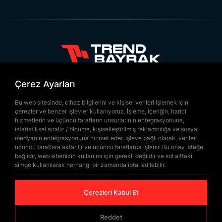
maliyetlerini düşürebilirler.
Toptan alımlarda da bayrağın tasarımı tamamen
özelleştirilebilir. Kurumların talep ettiği renkler,
logolar veya diğer detaylar bayrağa yansıtılabilir.
Trend Bayrak büyük siparişleri hızlı bir şekilde
+90 532 646 60 58
üretip teslim edebilir. Zamanında teslimat özellikle
Çerez Ayarları
(212) 475 28 00
büyük organizasyonlar için kritik öneme sahiptir.
+90 532 577 60 57
Bu web sitesinde, cihaz bilgilerini ve kişisel verileri işlemek için
Her ürün özenle üretilir ve yüksek kalite
çerezler ve benzer işlevler kullanıyoruz. İşleme, içeriğin, harici
bilgi@trendbayrak.com
hizmetlerin ve üçüncü tarafların unsurlarının entegrasyonuna,
standartlarına uygun olarak teslim edilir.
Toptan
Uğur Mumcu Mah. Eski Edirne Asfaltı
istatistiksel analiz / ölçüme, kişiselleştirilmiş reklamcılığa ve sosyal
külah makam bayrağı modelleri
dayanıklı ve uzun
medyanın entegrasyonuna hizmet eder. İşleve bağlı olarak, veriler
Cad. No : 554-556 İç Kapı NO: 1
üçüncü taraflara aktarılır ve üçüncü taraflarca işlenir. Bu onay isteğe
ömürlü olacak şekilde tasarlanır.
bağlıdır, web sitemizin kullanımı için gerekli değildir ve sol alttaki
SULTANGAZİ /İSTANBUL
simge kullanılarak herhangi bir zamanda iptal edilebilir.
Külah Makam Bayrağı
Çerezleri Kabul Et
Fiyatları, Toptan Satış
Reddet