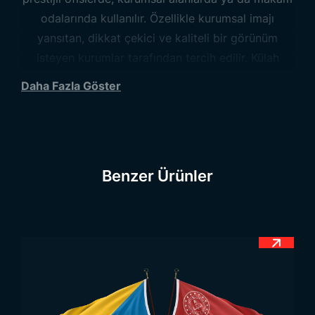
odalarında kullanılır. Özellikle kurumsal imajı
yansıtan, dikkat çekici ve kaliteli bir görünüm
isteyen kurumlar tarafından tercih edilir. Külah
şekliyle özgün bir tasarıma sahip olan bayraklar
Daha Fazla Göster
her türlü ofis ve makam ortamında profesyonel bir
duruş sergiler.
Trend Bayrak
külah makam bayrağı
üretiminde yüksek kalite ve estetik anlayışını bir
araya getirerek müşterilerine en iyi çözümleri
Benzer Ürünler
sunar.
Gold ve Krom Direkli Külah
Makam Bayrağı Modelleri
Külah Makam bayrakları
klasik makam
bayrağından farklı olarak kendine has bir form ile
tasarlanır. Bu bayraklar genellikle ipek veya saten