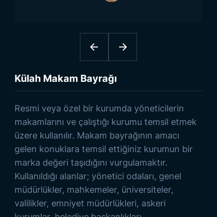
Külah Makam Bayrağı
Tip:
-
Bayrak:
-
1
Etrafı Sim:
-
Direk:
-
Külah Makam Bayrağı
Ürünlere Göz At
Resmi veya özel bir kurumda yöneticilerin
makamlarını ve çalıştığı kurumu temsil etmek
üzere kullanılır. Makam bayrağının amacı
gelen konuklara temsil ettiğiniz kurumun bir
marka değeri taşıdığını vurgulamaktır.
Kullanıldığı alanlar; yönetici odaları, genel
müdürlükler, mahkemeler, üniversiteler,
valilikler, emniyet müdürlükleri, askeri
kurumlar, belediye başkanlıkları,