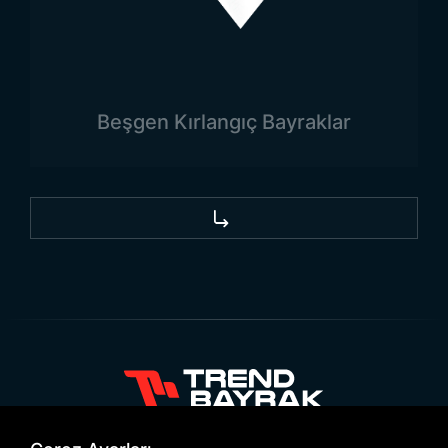
ölçüleri dikkatle incelemesi gereklidir.
Tunus Bayrağı Kullanım
Alanları
Beşgen Kırlangıç Bayraklar
Bayraklar, ülkeler açısında bağımsızlığın en büyük
sembollerinden biridir. Ayrıca ulusun aidiyetini
sağlamak için de bayrakların derin anlamları
bulunmaktadır. Bu doğrultuda da bayraklar çok
farklı alanlarda kullanılmaktadır. Tunus bayrakları
en fazla devlet dairelerinde ve ülkenin büyük
meydanlarında kullanılmaktadır. Özellikle insanların
kalabalık olduğu meydanlarda bayraklar sıklıkla
görülmektedir. Bu yerlerin dışında, resmigeçit
törenlerinde ve farklı ülkelerin siyasi temsilcilerine
+90 532 646 60 58
düzenlenen karşılama törenlerinde de bayraklar yer