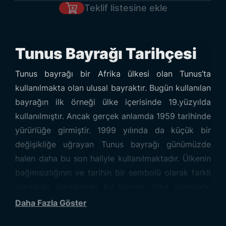
Teklif listesine ekle
Tunus Bayrağı Tarihçesi
Tunus bayrağı bir Afrika ülkesi olan Tunus’ta
kullanılmakta olan ulusal bayraktır. Bugün kullanılan
bayrağın ilk örneği ülke içerisinde 19.yüzyılda
kullanılmıştır. Ancak gerçek anlamda 1959 tarihinde
yürürlüğe girmiştir. 1999 yılında da küçük bir
değişikliğe uğrayan Tunus bayrağı günümüzde
halen daha bu son haliyle kullanılmaktadır. Ülkenin
bağımsızlığının ve tarihin bir sembolü olarak farklı
alanlarda dalgalanan bu bayrak, ülke içerisinde
büyük bir saygınlığa sahiptir. Bayrağın
Daha Fazla Göster
korunabilmesi açısından da Tunus anayasası