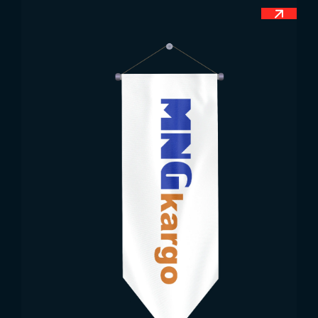
Tunus Bayrağı Ölçüleri
Ülkelerin bayrakları dıştan bakıldığında hemen
hemen aynı boyutta görünse de, bayrakların doğru
üretilmesi için bir takım ölçüler belirlenmiştir.
Bayraklar için belirlenen bu ölçüler, genellikle ülke
anayasası içerisinde yer almaktadır. Bayraklar için
en sık kullanılan ölçü 1:2’dir. Tunus bayrağı da bu
ölçü baz alınarak tasarlanmıştır. Bayrağın orijinal
boyutlarında yükseklik 80 cm, genişlik ise 120 cm
olarak belirlenmiştir. Ancak daha büyük boyutlu
bayraklar üretileceği zaman ölçüler de oranlama
bozulmadan değiştirilebilir. Bayrağın ölçülerinin
dışında Tunus bayrakları üzerinde yer alan ay ve
yıldızın da özel ölçüleri vardır. Bu ölçüler de detaylı
olarak ülkenin anayasası içerisinde yer almaktadır.
Bayrak üretimi yapacak olan firmaların tüm bu