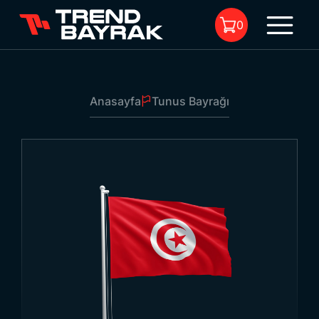
0
Anasayfa
Tunus Bayrağı
Sepette Ürün Bulunmuyor.
Tunus Bayrağı
1
Ebat:
-
Kumaş Tipi Ve Baskı:
-