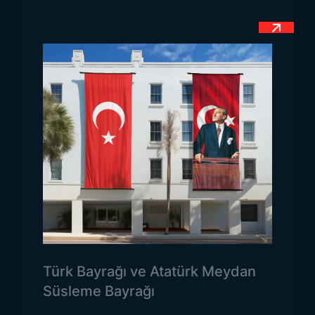
karşı verdiği direnişi ve bu direnişte hayatını
kaybedenleri ifade etmektedir. Afrika ülkeleri
içerisinde Tunus, Osmanlı Devleti’ne derin sevgi
duyan ve bugün bunu halen daha devam ettiren
ülkelerden biridir. Tunus bayrağı üzerinde tam
ortada beyaz renkli bir daire bulunmaktadır. Bu
dairenin anlamı ise ülke insanının temizliği ve
saflığıdır. Ve bu beyaz dairenin içerisinde de yine
kırmızı renkli ay ve yıldız bulunmaktadır. Ancak
burada yer alan ay yıldız, Türk bayrağında olduğu
gibi düz bir şekilde değil; daha eğik bir yapıdadır.
Ay ve yıldızın bayrak üzerindeki en büyük anlamı
ise İslam’dır. Tunus’un Müslüman kimliğine vurgu
yapmaktadır. Bunun dışında Osmanlı’dan kalma bir
Türk Bayrağı ve Atatürk Meydan
sembol olarak ay ve yıldızın kullanıldığına dair
Süsleme Bayrağı
görüşler de yaygındır.