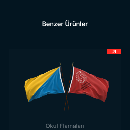
içerisinde bayrağa geniş bir yer verilmiştir.
Tüm
Devlet Bayrakları
modelleri için ilgili
kategorimizi inceleyebilirsiniz.
Benzer Ürünler
Tunus Bayrağı Anlamı
Tüm ülkelerin bayraklarında olduğu gibi Tunus
bayrağı da belirli bazı anlamlar içermektedir.
Bayraklara yüklenen bu anlamlar ile ulus bir arada
tutulmaya çalışılmaktadır. Bayrakların anlamları, ilk
tasarlandıkları anlarda ortaya çıkmaktadır.
Anlamlar daha çok ulusun geçmişinden önemli olan
dönemlere vurgu yapmaktadır. Bayrak da
tarihinden belirli anlamlar içermektedir. Bayrağın
zemini tek bir renkten oluşmaktadır ve o da
kırmızıdır. Bayrak üzerinde bulunan bu kırmızı renk,
Osmanlı döneminde ülkenin emperyalist ülkelere
Okul Flamaları