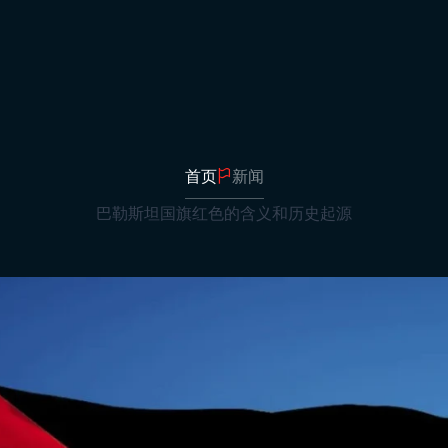
加
发
办
表
燕
帆
首页
新闻
卷
巴勒斯坦国旗红色的含义和历史起源
棍
演
字
卷
广
方
学
阿
土
州