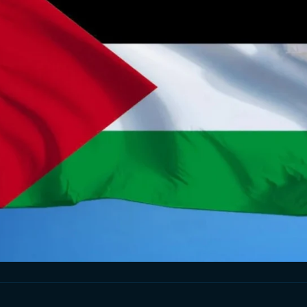
古
旗
海
纸
查