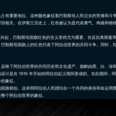
上占有重要地位。这种颜色象征着巴勒斯坦人民过去的苦难和斗
1
密切相关。在伊斯兰历史上，红色被认为是代表勇气、殉难和牺
动的兴起，巴勒斯坦国旗红色的含义变得尤为重要。在反抗奥斯曼
，巴勒斯坦国旗上的红色代表了阿拉伯世界的共同斗争。同时，
，反映了阿拉伯世界的共同历史和文化遗产。旗帜由黑、白、绿
设计是在 1916 年开始的阿拉伯起义期间形成的。在此期间，
争的象征。
的国旗相似。这表明阿拉伯人民团结在一个共同的身份和命运周
表整个阿拉伯世界的象征。