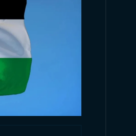
老的土耳其国家
杆
幡
浏览产品
旗
看所有产品