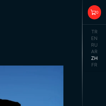
油站旗帜
0
送旗帜
公室旗帜
格标志
TR
子旗
EN
旗
RU
轴
旗
AR
购物车中没有商品。
示流苏
ZH
符串上的标志
FR
帘
告海报
形装饰旗
校标语
塔图尔克海报
耳其国旗
旗