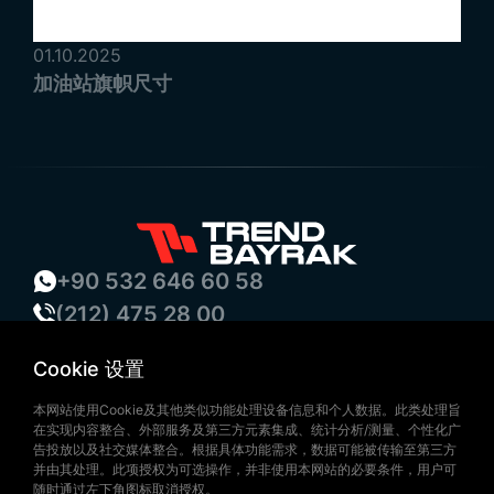
01.10.2025
加油站旗帜尺寸
+90 532 646 60 58
(212) 475 28 00
+90 532 577 60 57
Cookie 设置
bilgi@trendbayrak.com
Uğur Mumcu Mah. Eski Edirne Asfaltı
本网站使用Cookie及其他类似功能处理设备信息和个人数据。此类处理旨
在实现内容整合、外部服务及第三方元素集成、统计分析/测量、个性化广
Cad. No : 554-556 İç Kapı NO: 1
告投放以及社交媒体整合。根据具体功能需求，数据可能被传输至第三方
并由其处理。此项授权为可选操作，并非使用本网站的必要条件，用户可
SULTANGAZİ /İSTANBUL
随时通过左下角图标取消授权。