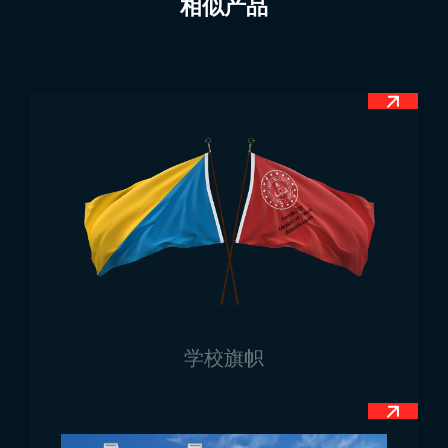
相似产品
方的色带为绿色，中间色带为黄色。最上方的条带为蓝
色。值得注意的是，蓝色条带上还绘有太阳图案，太阳
放射出24道光芒。此外，卢旺达国旗上的条带中，底部
的条带尺寸相等，即绿色条带与黄色条带宽度相同。而
顶部的蓝色条带则比它们更大。国旗上的每种颜色都有
其象征意义，太阳图案也具有特殊含义。最底部的绿色
代表国家资源及其合理利用所带来的希望与繁荣。其上
同宽的黄色条带象征经济发展。旗帜顶部的蓝色区域及
其中24道光芒的太阳象征着照亮人民的光明。这道光芒
寓意着透明、团结以及对抗无知的斗争。
卢旺达国旗尺寸
与普遍认知不同，国旗不仅用于旗杆悬挂。此外，在办
学校旗帜
公室环境中，15×22.5厘米规格的桌旗同样被广泛使
用。此类旗帜同时也可采用100×150厘米规格作为旗杆
悬挂旗帜使用。