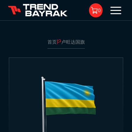
0
首页
卢旺达国旗
购物车中没有商品。
卢旺达国旗
1
尺寸:
-
面料类型与印花:
-