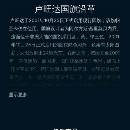
卢旺达国旗沿革
卢旺达于2001年10月25日正式启用现行国旗，该旗帜
至今仍在使用。国旗设计者为阿尔方斯·基里莫贝内乔。
这面位于非洲大陆的国旗采用蓝、黄、绿三色。2001
年10月25日正式启用的国旗除色彩外，还绘有太阳图
案，太阳放射出24道光芒。在此之前，该国直至2001
年一直使用另一面国旗。旧国旗采用泛非色彩，旗面上
印有字母“R”。新国旗则未保留该字母。该字母具有双
重含义：其一是代表国家首字母，其二是象征全民公投
与共和国。卢旺达国旗的历史及其象征意义大致可作上
述阐释。2001年正式启用的新国旗至今未作更改，并
显示更多
持续沿用至今。
卢旺达国旗含义
卢旺达国家官方认可的国旗由三条横向色带组成。最下