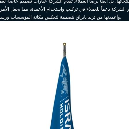
نتجاتها، بل أيضاً برضا العملاء. تقدم الشركة خيارات تصميم خاصة لعم
فّر الشركة دعماً للعملاء في تركيب واستخدام الأعمدة، مما يجعل الأمر
وأعمدتها من ترند بايراق مُصممة لتعكس مكانة المؤسسات ورسميتها، مما يُشكّل ميزة كبيرة للمستخدمين.