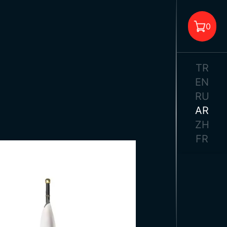
أعلام 
0
أ
TR
EN
RU
AR
لا يوجد منتجات في السلة.
ZH
أعلام م
FR
مل
أعلام
أ
مل