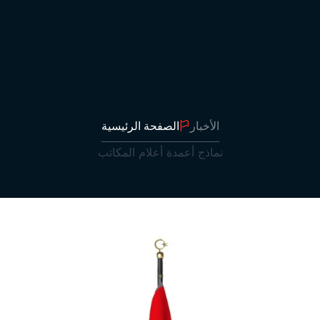
محطات الوقود
أرسل الأعلام
علام المقامات
أعلام الطاولة
أعلام السنونو
أعلام الشراع
الأخبار
الصفحة الرئيسية
رول أب
نماذج أعمدة أعلام المكاتب
أعلام بعصا
أعلام التقديم
علقة على حبل
ستارة رول
صقات إعلانية
 تزيين الساحة
علام المدارس
صقات أتاتورك
أعلام تركيا
أعلام الدول