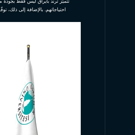
تتميّز ترند بايراق ليس فقط بجودة م
احتياجاتهم. بالإضافة إلى ذلك، تو