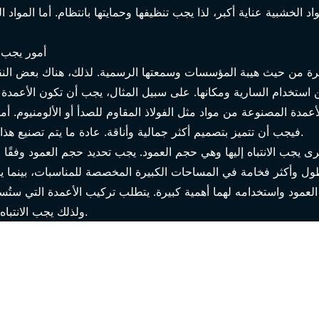
اد الخشبية عناية أكبر، لذا يجب تنظيفها وحمايتها بانتظام. أما المواد
أمور يجب م
بيرة من حيث هيبة المؤسسات وسمعتها الرسمية. لذلك، هناك بعض النقا
ن استخدام السارية ومكانها. على سبيل المثال، يجب أن تكون الأعمدة
مدة المصنوعة من مواد مثل الفولاذ المقاوم للصدأ أو الألومنيوم. أما
فيجب أن تتميز بتصميم أكثر جمالية وأناقة. عادة ما يتم تصنيع هذا النوع من الأعمدة من الخشب أو المعادن.
خرى يجب الانتباه إليها وهي حجم العمود. يجب تحديد حجم العمود وفق
ول وأكثر فخامة في المساحات الكبيرة المخصصة للمناسبات، بينما يج
عمود واستخدامه لهما أهمية كبيرة. يتطلب تركيب الأعمدة التي ستُستخد
ولذلك يجب الانتباه إلى جودة المواد المستخدمة في التركيب.