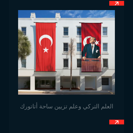
التفاصيل بدقة قبل التصنيع.
مجالات استخدام علم كوسوفو
تُعد كوسوفو من أحدث الدول التي حصلت على استقلالها
في منطقة البلقان، ولذلك استخدمت عدة أعلام مختلفة
لفترة طويلة. بعد تحقيق الاستقلال، أصبح علم كوسوفو رمزًا
رئيسيًا لاستقلال الدولة ويُرفع في العديد من الأماكن مثل
البرلمان، المباني الحكومية، والساحات المزدحمة. كما يمكن
رؤية العلم في البعثات الدبلوماسية الكوسوفية في الخارج.
لجميع نماذج
أعلام الدول
واحتياجاتك الأخرى، يمكنك
التواصل مع Trend Bayrak.
قم بزيارتنا عبر خرائط جوجل!
العلم التركي وعلم تزيين ساحة أتاتورك