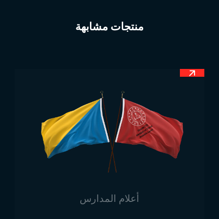
الأخرى. يحتوي العلم على ست نجوم بيضاء مرتبة بشكل
مائل في الجزء العلوي، تمثل هذه النجوم الشعوب التي
منتجات مشابهة
تعيش في البلاد، ومن بينها الأتراك الذين قدموا دعمًا كبيرًا
خلال مرحلة استقلال كوسوفو، وكانت تركيا من أوائل الدول
التي اعترفت باستقلالها. كما يحتوي العلم على خريطة
كوسوفو باللون الأصفر الفاتح في مركز العلم، وهو أمر نادر
في أعلام الدول.
أبعاد علم كوسوفو
تحدد الدول أبعاد أعلامها في دساتيرها. ينطبق ذلك على علم
كوسوفو أيضًا، حيث تم تحديد جميع تفاصيل العلم في
الدستور عند تصميمه. نسبة أبعاد العلم هي 1:2، أي يجب أن
يكون العرض أكبر بنسبة 50% من الارتفاع. عدم الالتزام
بهذه النسبة يؤدي إلى ظهور أعلام غير مطابقة للأصل.
بالإضافة إلى الأبعاد العامة، هناك أبعاد وزوايا محددة للنجوم
وخريطة كوسوفو على العلم، وقد تم توضيحها في الدستور.
أعلام المدارس
لذا يجب على الشركات المنتجة لعلم كوسوفو معرفة هذه