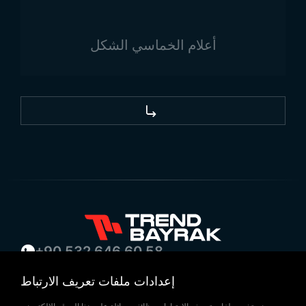
أعلام الخماسي الشكل
+90 532 646 60 58
(212) 475 28 00
إعدادات ملفات تعريف الارتباط
+90 532 577 60 57