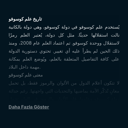
تاريخ علم كوسوفو
يُستخدم علم كوسوفو في دولة كوسوفو، وهي دولة بالكانية
نالت استقلالها حديثًا. مثل كل دولة، يُعتبر العلم رمزًا
لاستقلال ووحدة كوسوفو. تم اعتماد العلم عام 2008، ومنذ
ذلك الحين لم يطرأ عليه أي تغيير. تحتوي دستورية الدولة
على كافة التفاصيل المتعلقة بالعلم، ويُوضع العلم بمكانة
مهمة داخل البلاد.
معنى علم كوسوفو
لا تتكون أعلام الدول من الألوان والرموز فقط، بل تحمل
معانٍ تُذكّر الأمة بماضيها والتحديات التي واجهتها. رغم حداثة
دولة كوسوفو وعلمها، فإن الألوان والرموز في العلم تحمل
دلالات مهمة. اللون الأساسي في العلم هو الأزرق، ويغطي
Daha Fazla Göster
كامل الخلفية، ويدل اللون الأزرق على السكون والسلام. بعد
استقلال كوسوفو، تبنت سياسة تجنّب النزاعات مع الدول