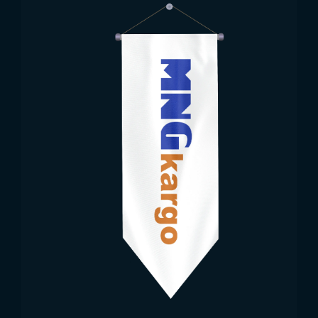
والهرسك هي 1:2. وتُعتبر هذه النسبة الأكثر استخدامًا في
العالم بين الأعلام. هذه النسبة تؤدي إلى شكل معين للعلم،
ويجب على منتجي الأعلام الالتزام بها.
كما يجب الانتباه لأبعاد النجوم والمثلث على العلم، وكذلك
زاوية وموقع كل منها على العلم. هذه المعلومات موجودة
أيضًا في دستور البلاد. يجب على الشركات التي ستنتج علم
البوسنة والهرسك مراعاة هذه الأبعاد والتصاميم بدقة لتصنيع
العلم بشكل صحيح، وإلا فستُعتبر الأعلام المنتجة غير
صحيحة.
مجالات استخدام علم البوسنة
والهرسك
تُعد الأعلام رموزًا أساسية لاستقلال الدول، ولهذا فهي
تُستخدم في مجالات متنوعة داخل الدولة وخارجها. علم
البوسنة والهرسك موجود أمام البرلمان وفي المباني