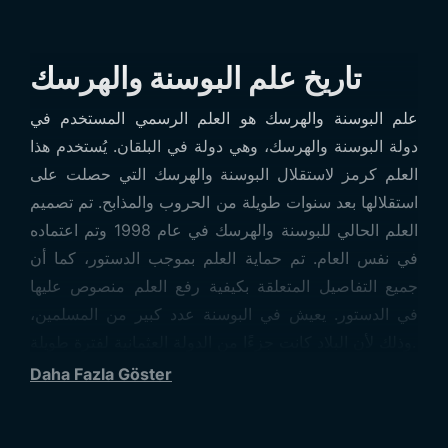
تاريخ علم البوسنة والهرسك
علم البوسنة والهرسك هو العلم الرسمي المستخدم في
دولة البوسنة والهرسك، وهي دولة في البلقان. يُستخدم هذا
العلم كرمز لاستقلال البوسنة والهرسك التي حصلت على
استقلالها بعد سنوات طويلة من الحروب والمذابح. تم تصميم
العلم الحالي للبوسنة والهرسك في عام 1998 وتم اعتماده
في نفس العام. تم حماية العلم بموجب الدستور، كما أن
جميع التفاصيل المتعلقة بكيفية رفع العلم منصوص عليها
في الدستور. يعيش في البوسنة عدد كبير من المسلمين،
وذلك لأن البلاد كانت جزءًا من الدولة العثمانية لفترة طويلة.
بعد أن قتل الصرب شعب البوسنة والهرسك بشكل منهجي
Daha Fazla Göster
بسبب أحلامهم في إنشاء صربيا الكبرى، تمكن شعب
البوسنة والهرسك من تحقيق الاستقلال بعد مقاومة شريفة،