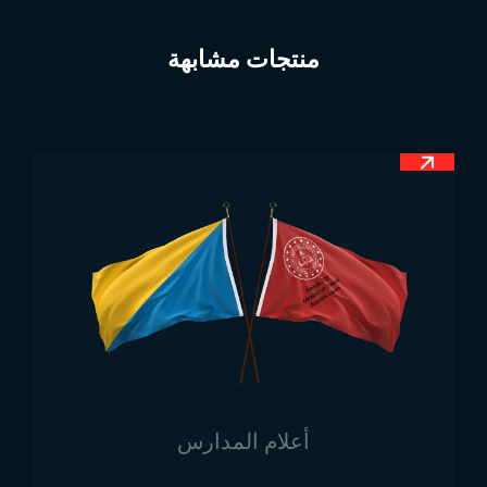
وتم تأكيد ذلك برفع علم البوسنة والهرسك. يستخدم هذا
العلم منذ إعلان استقلال البلاد في عام 1998. البوسنة
منتجات مشابهة
والهرسك ليست غنية بالثروات المعدنية، ويشكل قطاع
الخدمات الجزء الأكبر من اقتصادها. كما أن الزراعة منتشرة
على نطاق واسع داخل البلاد. تحتل التراثات التاريخية،
خصوصًا من الحقبة العثمانية، مكانة كبيرة في البلاد. تُعتبر
البوسنة والهرسك من الدول التي ينظر إليها الأتراك
والمسلمون في تركيا كإخوة، ولهذا السبب يُستخدم علم
البوسنة والهرسك أيضًا في تركيا.
معنى علم البوسنة والهرسك
عند تصميم الأعلام، لا تغفل الدول عن تحميلها معانٍ معينة.
الهدف الأساسي من هذه المعاني هو توحيد الأمة وتذكيرهم
بالأحداث الهامة في تاريخهم. عانت البوسنة والهرسك لفترة
طويلة من أوجاع كبيرة، إلا أنها لم تعبّر عن هذه الآلام في
أعلام المدارس
علمها. يحمل علم البوسنة والهرسك بعض المعاني الواضحة،