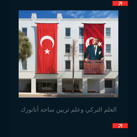
لكنها لا ترتبط مباشرة بالمراحل التي مرت بها البلاد. يتكون
العلم من لون واحد في الخلفية، وهو أزرق نفطي.
هذا اللون يرمز إلى أوروبا. فهو نفس اللون المستخدم في
علم الاتحاد الأوروبي، وبذلك تحاول البوسنة والهرسك التأكيد
على انتمائها لأوروبا. بالإضافة إلى ذلك، يوجد على العلم تسع
نجوم بيضاء مرتبطة أيضًا بأوروبا. يمكن القول إن ألوان
ورموز العلم مستوحاة من أوروبا وليس من استقلال الأمة
أو آلامها. الرمز الأخير على العلم هو مثلث أصفر اللون، وهو
رمز كان موجودًا في راية أحد ملوك البلاد السابقين. يرمز
هذا المثلث إلى الشمس والسلام، وهو الرمز الوطني الوحيد
على العلم.
أبعاد علم البوسنة والهرسك
العلم التركي وعلم تزيين ساحة أتاتورك
كما هو الحال في جميع أعلام الدول، هناك أبعاد معيارية
محددة في الدستور لعلم البوسنة والهرسك. لكي تُنتج
الأعلام بشكل موحد وبدون اختلافات، تُحدد الدول أبعاد
أعلامها وتدرجها في الدستور. النسبة المحددة لعلم البوسنة